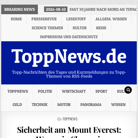
BREAKING NEWS
2026-08-10
FAST 30 JAHRE NACH MORD AN TUPAC
HOME
PRESSEREVUE
LESESTOFF
ALLGEM. WISSEN
SCIENCE THEMEN
KULTUR
REISE
IMPRESSUM UND DATENSCHUTZ
ToppNews.de
Topp-Nachrichten des Tages und Kurzmeldungen zu Topp-
Themen von RSS-Feeds
TOPPNEWS
POLITIK
WIRTSCHAFT
SPORT
KULTUR
GELD
TECHNIK
MOTOR
PANORAMA
WISSEN
POSTED
TOPPNEWS
IN
Sicherheit am Mount Everest: