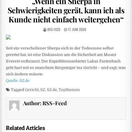
„Wenn ein Sherpa in
Schwierigkeiten gerät, kann ich als
Kunde nicht einfach weitergehen“
RSS-FEED
17. JUNI 2026
Seit ein verschollener Sherpa sich in der Todeszone selbst
gerettet hat, ist eine Diskussion um die Sicherheit am Mount
Everest entbrannt. Der Expeditionsanbieter Lukas Furtenbach
geht hart mit so manchem Bergsteiger ins Gericht – und sagt, was
sich ändern müsste.
Quelle: SZ.de
Tagged
Gericht
,
SZ
,
SZ.de
,
Topthemen
Author:
RSS-Feed
Related Articles