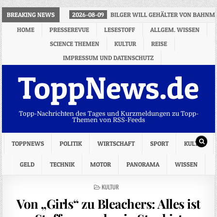
BREAKING NEWS
2026-08-09
BILGER WILL GEHÄLTER VON BAHNM
HOME
PRESSEREVUE
LESESTOFF
ALLGEM. WISSEN
SCIENCE THEMEN
KULTUR
REISE
IMPRESSUM UND DATENSCHUTZ
ToppNews.de
Topp-Nachrichten des Tages und Kurzmeldungen zu Topp-
Themen von RSS-Feeds
TOPPNEWS
POLITIK
WIRTSCHAFT
SPORT
KULTUR
GELD
TECHNIK
MOTOR
PANORAMA
WISSEN
POSTED
KULTUR
IN
Von „Girls“ zu Bleachers: Alles ist