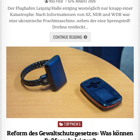
RSS-FEED
6. AUGUST 2026
Der Flughafen Leipzig/Halle entging womöglich nur knapp einer
Katastrophe: Nach Informationen von SZ, NDR und WDR war
eine ukrainische Frachtmaschine, neben der eine Sprengstoff-
Drohne entdeckt…
CONTINUE READING
TOPPNEWS
Posted
in
Reform des Gewaltschutzgesetzes: Was können