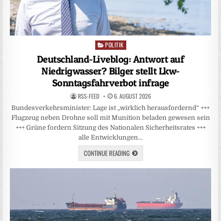
POLITIK
Posted
in
Deutschland-Liveblog: Antwort auf
Niedrigwasser? Bilger stellt Lkw-
Sonntagsfahrverbot infrage
RSS-FEED
6. AUGUST 2026
Bundesverkehrsminister: Lage ist „wirklich herausfordernd“ +++
Flugzeug neben Drohne soll mit Munition beladen gewesen sein
+++ Grüne fordern Sitzung des Nationalen Sicherheitsrates +++
alle Entwicklungen…
CONTINUE READING