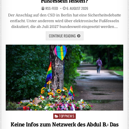
Fußfesseln leisten?
RSS-FEED
6. AUGUST 2026
Der Anschlag auf den CSD in Berlin hat eine Sicherheitsdebatte
entfacht. Unter anderem wird über elektronische Fußfesseln
diskutiert, die ab Juli 2027 bundesweit eingesetzt werden….
CONTINUE READING
TOPPNEWS
Posted
in
Keine Infos zum Netzwerk des Abdul B.: Das