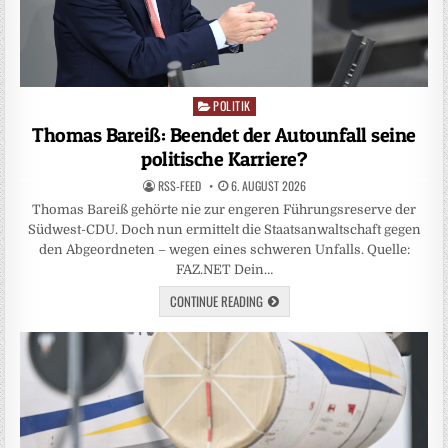
POLITIK
Posted
in
Thomas Bareiß: Beendet der Autounfall seine
politische Karriere?
RSS-FEED
6. AUGUST 2026
Thomas Bareiß gehörte nie zur engeren Führungsreserve der
Südwest-CDU. Doch nun ermittelt die Staatsanwaltschaft gegen
den Abgeordneten – wegen eines schweren Unfalls. Quelle:
FAZ.NET Dein…
CONTINUE READING