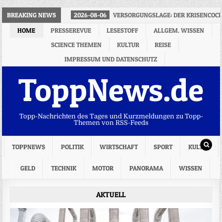
BREAKING NEWS
2026-08-06
VERSORGUNGSLAGE: DER KRISENCOCK
HOME
PRESSEREVUE
LESESTOFF
ALLGEM. WISSEN
SCIENCE THEMEN
KULTUR
REISE
IMPRESSUM UND DATENSCHUTZ
ToppNews.de
Topp-Nachrichten des Tages und Kurzmeldungen zu Topp-
Themen von RSS-Feeds
TOPPNEWS
POLITIK
WIRTSCHAFT
SPORT
KULTUR
GELD
TECHNIK
MOTOR
PANORAMA
WISSEN
AKTUELL