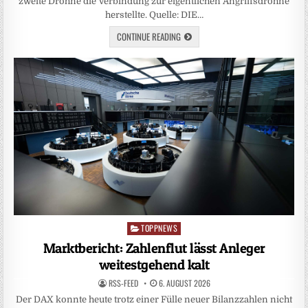
zweite Drohne die Verbindung zur eigentlichen Angriffsdrohne
herstellte. Quelle: DIE…
CONTINUE READING
TOPPNEWS
Posted
in
Marktbericht: Zahlenflut lässt Anleger
weitestgehend kalt
RSS-FEED
6. AUGUST 2026
Der DAX konnte heute trotz einer Fülle neuer Bilanzzahlen nicht