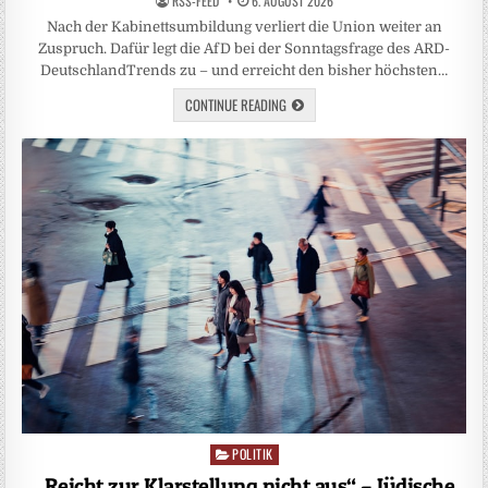
RSS-FEED
6. AUGUST 2026
Nach der Kabinettsumbildung verliert die Union weiter an
Zuspruch. Dafür legt die AfD bei der Sonntagsfrage des ARD-
DeutschlandTrends zu – und erreicht den bisher höchsten…
CONTINUE READING
POLITIK
Posted
in
„Reicht zur Klarstellung nicht aus“ – Jüdische