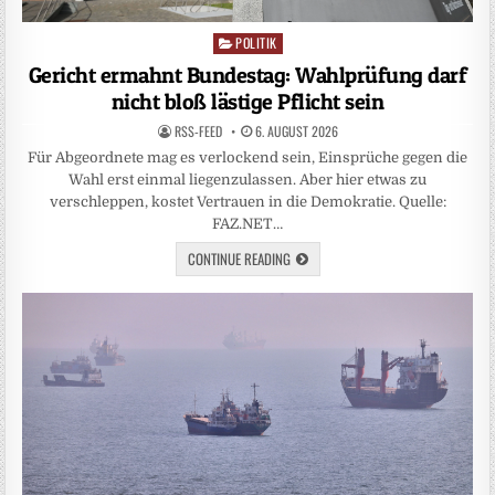
POLITIK
Posted
in
Gericht ermahnt Bundestag: Wahlprüfung darf
nicht bloß lästige Pflicht sein
RSS-FEED
6. AUGUST 2026
Für Abgeordnete mag es verlockend sein, Einsprüche gegen die
Wahl erst einmal liegenzulassen. Aber hier etwas zu
verschleppen, kostet Vertrauen in die Demokratie. Quelle:
FAZ.NET…
CONTINUE READING