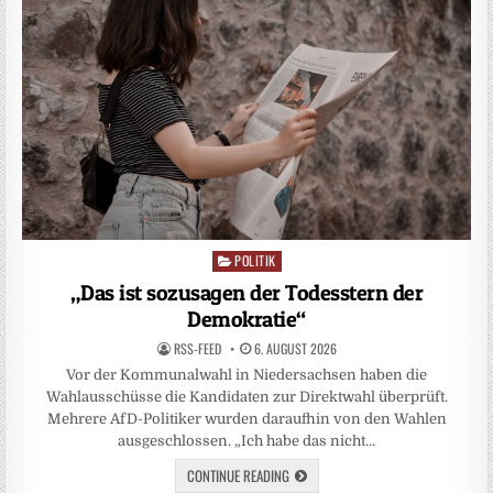
POLITIK
Posted
in
„Das ist sozusagen der Todesstern der
Demokratie“
RSS-FEED
6. AUGUST 2026
Vor der Kommunalwahl in Niedersachsen haben die
Wahlausschüsse die Kandidaten zur Direktwahl überprüft.
Mehrere AfD-Politiker wurden daraufhin von den Wahlen
ausgeschlossen. „Ich habe das nicht…
CONTINUE READING