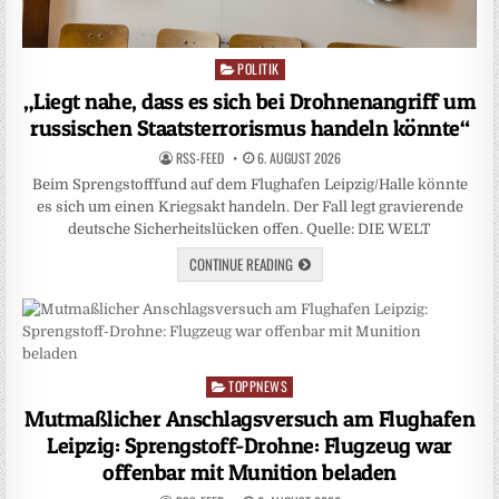
POLITIK
Posted
in
„Liegt nahe, dass es sich bei Drohnenangriff um
russischen Staatsterrorismus handeln könnte“
RSS-FEED
6. AUGUST 2026
Beim Sprengstofffund auf dem Flughafen Leipzig/Halle könnte
es sich um einen Kriegsakt handeln. Der Fall legt gravierende
deutsche Sicherheitslücken offen. Quelle: DIE WELT
CONTINUE READING
TOPPNEWS
Posted
in
Mutmaßlicher Anschlagsversuch am Flughafen
Leipzig: Sprengstoff-Drohne: Flugzeug war
offenbar mit Munition beladen