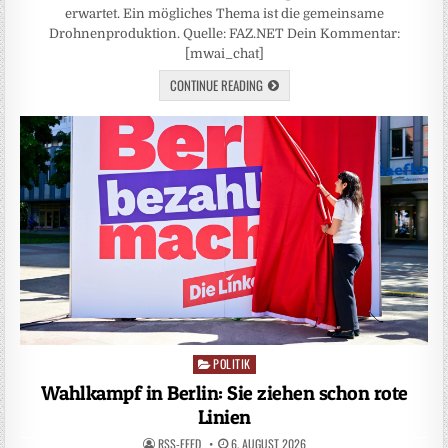
erwartet. Ein mögliches Thema ist die gemeinsame
Drohnenproduktion. Quelle: FAZ.NET Dein Kommentar:
[mwai_chat]
CONTINUE READING
POLITIK
Posted
in
Wahlkampf in Berlin: Sie ziehen schon rote
Linien
RSS-FEED
6. AUGUST 2026