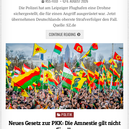
RSS-FEED
6. AUGUST 2026
Die Polizei hat am Leipziger Flughafen eine Drohne
sichergestellt, die für einen Angriff ausgerüstet war. Jetzt
übernehmen Deutschlands oberste Strafverfolger den Fall.
Quelle: SZ.de
CONTINUE READING
POLITIK
Posted
in
Neues Gesetz zur PKK: Die Amnestie gilt nicht