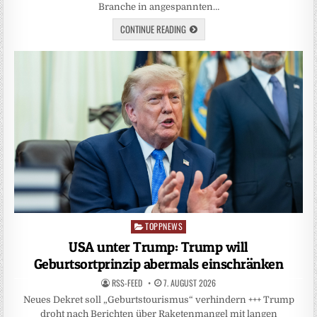
Branche in angespannten…
CONTINUE READING
TOPPNEWS
Posted
in
USA unter Trump: Trump will
Geburtsortprinzip abermals einschränken
RSS-FEED
7. AUGUST 2026
Neues Dekret soll „Geburtstourismus“ verhindern +++ Trump
droht nach Berichten über Raketenmangel mit langen