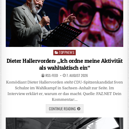
TOPPNEWS
Posted
in
Dieter Hallervorden: „Ich ordne meine Aktivität
als wahltaktisch ein“
RSS-FEED
7. AUGUST 2026
Komödiant Dieter Hallervorden steht CDU-Spitzenkandidat Sven
Schulze im Wahlkampf in Sachsen-Anhalt zur Seite. Im
Interview erklärt er, warum er das macht. Quelle: FAZ.NET Dein
Kommentar:…
CONTINUE READING