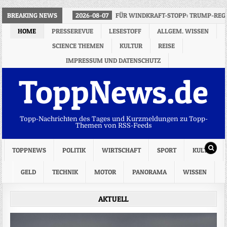
BREAKING NEWS
2026-08-07
FÜR WINDKRAFT-STOPP: TRUMP-REGI
HOME
PRESSEREVUE
LESESTOFF
ALLGEM. WISSEN
SCIENCE THEMEN
KULTUR
REISE
IMPRESSUM UND DATENSCHUTZ
ToppNews.de
Topp-Nachrichten des Tages und Kurzmeldungen zu Topp-
Themen von RSS-Feeds
TOPPNEWS
POLITIK
WIRTSCHAFT
SPORT
KULTUR
GELD
TECHNIK
MOTOR
PANORAMA
WISSEN
AKTUELL