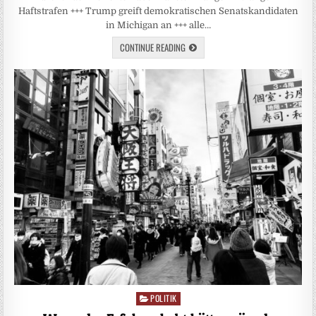
Haftstrafen +++ Trump greift demokratischen Senatskandidaten
in Michigan an +++ alle…
CONTINUE READING
POLITIK
Posted
in