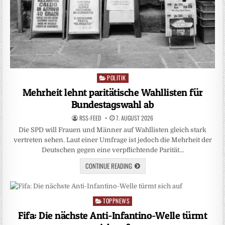
POLITIK
Posted
in
Mehrheit lehnt paritätische Wahllisten für
Bundestagswahl ab
RSS-FEED
7. AUGUST 2026
Die SPD will Frauen und Männer auf Wahllisten gleich stark
vertreten sehen. Laut einer Umfrage ist jedoch die Mehrheit der
Deutschen gegen eine verpflichtende Parität…
CONTINUE READING
TOPPNEWS
Posted
in
Fifa: Die nächste Anti-Infantino-Welle türmt