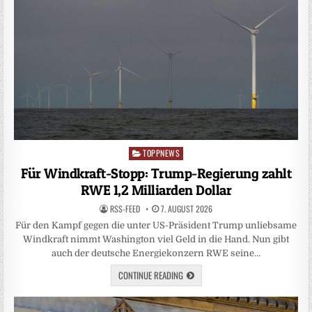
TOPPNEWS
Posted
in
Für Windkraft-Stopp: Trump-Regierung zahlt
RWE 1,2 Milliarden Dollar
RSS-FEED
7. AUGUST 2026
Für den Kampf gegen die unter US-Präsident Trump unliebsame
Windkraft nimmt Washington viel Geld in die Hand. Nun gibt
auch der deutsche Energiekonzern RWE seine…
CONTINUE READING