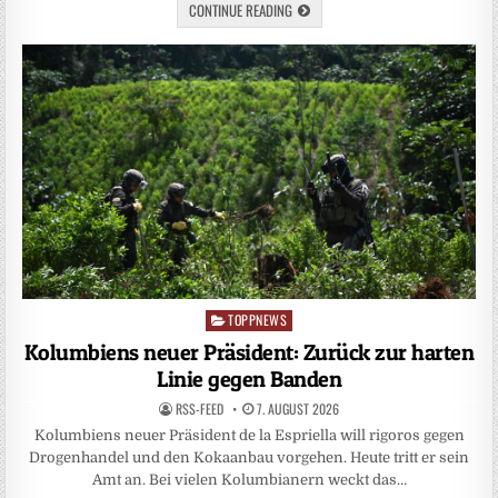
CONTINUE READING
TOPPNEWS
Posted
in
Kolumbiens neuer Präsident: Zurück zur harten
Linie gegen Banden
RSS-FEED
7. AUGUST 2026
Kolumbiens neuer Präsident de la Espriella will rigoros gegen
Drogenhandel und den Kokaanbau vorgehen. Heute tritt er sein
Amt an. Bei vielen Kolumbianern weckt das…