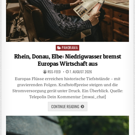
PANORAMA
Posted
in
Rhein, Donau, Elbe: Niedrigwasser bremst
Europas Wirtschaft aus
RSS-FEED
7. AUGUST 2026
Europas Flüsse erreichen historische Tiefststände – mit
gravierenden Folgen. Kraftstoffpreise steigen und die
Stromversorgung gerät unter Druck. Ein Überblick. Quelle:
Telepolis Dein Kommentar: [mwai_chat]
CONTINUE READING