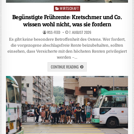
WIRTSCHAFT
Posted
in
Begünstigte Frührente: Kretschmer und Co.
wissen wohl nicht, was sie fordern
RSS-FEED
7. AUGUST 2026
Es gibt keine besondere Betroffenheit des Ostens. Wer fordert,
die vorgezogene abschlagsfreie Rente beizubehalten, sollten
einsehen, dass Versicherte mit den höchsten Renten privilegiert
werden –…
CONTINUE READING