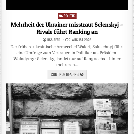
POLITIK
Posted
in
Mehrheit der Ukrainer misstraut Selenskyj –
Rivale führt Ranking an
RSS-FEED
7. AUGUST 2026
Der frühere ukrainische Armeechef Walerij Saluschnyj führt
eine Umfrage zum Vertrauen in Politiker an. Präsident
Wolodymyr Selenskyj landet nur auf Rang sechs – hinter
mehreren…
CONTINUE READING