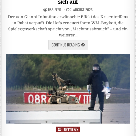
sich auf
RSS-FEED
7. AUGUST 2026
Der von Gianni Infantino erwünschte Effekt des Krisentreffens
in Rabat verpufft. Die Uefa erneuert ihren WM-Boykott, die
Spielergewerkschaft spricht von „Machtmissbrauch“ – und ein
weiterer…
CONTINUE READING
TOPPNEWS
Posted
in