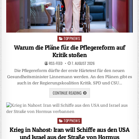
TOPPNEWS
Posted
in
Warum die Pläne für die Pflegereform auf
Kritik stoßen
RSS-FEED
7. AUGUST 2026
Die Pflegereform dürfte der erste Härtetest für den neuen
Gesundheitsminister Linnemann werden. An den Plänen gibt es
auch in der Regierungskoalition Kritik. SPD und CSU…
CONTINUE READING
TOPPNEWS
Posted
in
Krieg in Nahost: Iran will Schiffe aus den USA
und Israel aus der Straße von Hormus