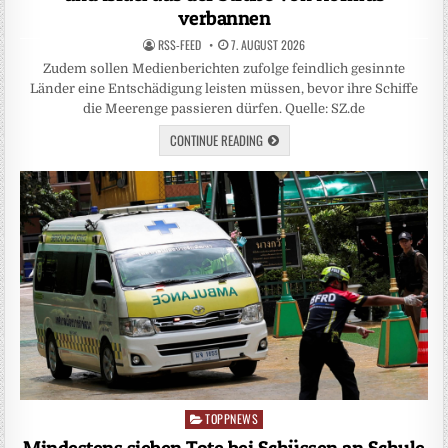
verbannen
RSS-FEED
7. AUGUST 2026
Zudem sollen Medienberichten zufolge feindlich gesinnte
Länder eine Entschädigung leisten müssen, bevor ihre Schiffe
die Meerenge passieren dürfen. Quelle: SZ.de
CONTINUE READING
TOPPNEWS
Posted
in
Mindestens sieben Tote bei Schüssen an Schule