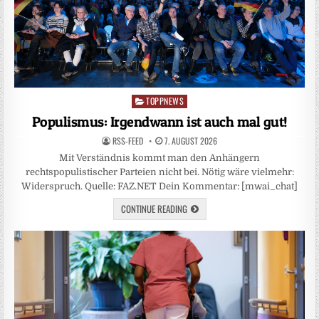
TOPPNEWS
Posted
in
Populismus: Irgendwann ist auch mal gut!
RSS-FEED
7. AUGUST 2026
Mit Verständnis kommt man den Anhängern
rechtspopulistischer Parteien nicht bei. Nötig wäre vielmehr:
Widerspruch. Quelle: FAZ.NET Dein Kommentar: [mwai_chat]
CONTINUE READING