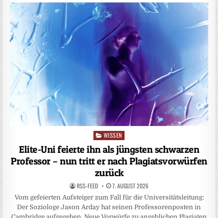
WISSEN
Posted
in
Elite-Uni feierte ihn als jüngsten schwarzen
Professor – nun tritt er nach Plagiatsvorwürfen
zurück
RSS-FEED
7. AUGUST 2026
Vom gefeierten Aufsteiger zum Fall für die Universitätsleitung:
Der Soziologe Jason Arday hat seinen Professorenposten in
Cambridge aufgegeben. Neue Vorwürfe zu angeblichen Plagiaten