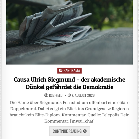
PANORAMA
Posted
in
Causa Ulrich Siegmund – der akademische
Dünkel gefährdet die Demokratie
RSS-FEED
7. AUGUST 2026
Die Häme über Siegmunds Fernstudium offenbart eine elitäre
Doppelmoral. Dabei zeigt ein Blick ins Grundgesetz: Regieren
braucht kein Elite-Diplom. Kommentar. Quelle: Telepolis Dein
Kommentar: [mwai_chat]
CONTINUE READING