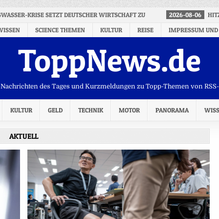
GWASSER-KRISE SETZT DEUTSCHER WIRTSCHAFT ZU
2026-08-06
HIT
WISSEN
SCIENCE THEMEN
KULTUR
REISE
IMPRESSUM UND
ToppNews.de
Nachrichten des Tages und Kurzmeldungen zu Topp-Themen von RSS
KULTUR
GELD
TECHNIK
MOTOR
PANORAMA
WIS
AKTUELL