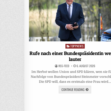
TOPPNEWS
Posted
in
Rufe nach einer Bundespräsidentin w
lauter
RSS-FEED
6. AUGUST 2026
Im Herbst wollen Union und SPD klären, wen sie fü
Nachfolge von Bundespräsident Steinmeier vorsch
Die SPD will, dass es erstmals eine Frau wird…
CONTINUE READING