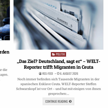
erden
POLITIK
Posted
in
„Das Ziel? Deutschland, sagt er“ – WELT-
Reporter trifft Migranten in Ceuta
r die
RSS-FEED
6. AUGUST 2026
lagen.
Noch immer befinden sich Tausende Migranten in der
.
spanischen Exklave Ceuta. WELT-Reporter Steffen
Schwarzkopf ist vor Ort – und hat mit einigen von ihnen
gesprochen:…
CONTINUE READING