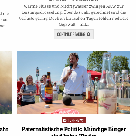
Warme Flüsse und Niedrigwasser zwingen AKW zur
Leistungsdrosselung. Über das Jahr gerechnet sind die
t die
Verluste gering. Doch an kritischen Tagen fehlen mehrere
okus.
Gigawatt – mit…
euer
CONTINUE READING
TOPPNEWS
Posted
in
Paternalistische Politik: Mündige Bürger
ahr