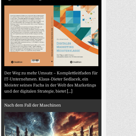
Der Weg zu mehr Umsatz – Komplettleitfaden für
IT-Unternehmen. Klaus-Dieter Sedlacek, ein
Meister seines Fachs in der Welt des Marketings
und der digitalen Strategie, bietet
[...]
Nach dem Fall der Maschinen