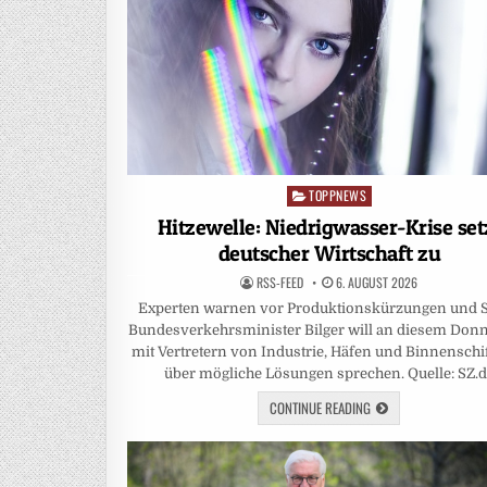
TOPPNEWS
Posted
in
Hitzewelle: Niedrigwasser-Krise set
deutscher Wirtschaft zu
RSS-FEED
6. AUGUST 2026
Experten warnen vor Produktionskürzungen und S
Bundesverkehrsminister Bilger will an diesem Donn
mit Vertretern von Industrie, Häfen und Binnenschif
über mögliche Lösungen sprechen. Quelle: SZ.
CONTINUE READING