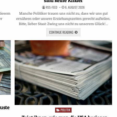
sind keine Kinder
RSS-FEED
6. AUGUST 2026
Manche Politiker trauen uns nicht zu, dass wir uns gut
diesem
ernähren oder unsere Erziehungszeiten gerecht aufteilen.
er
Bitte, lieber Staat: Zwing uns nicht zu unserem Glück!…
CONTINUE READING
luste
POLITIK
Posted
in