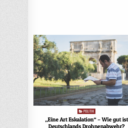
POLITIK
Posted
in
„Eine Art Eskalation“ – Wie gut is
Deutschlands Drohnenabwehr?