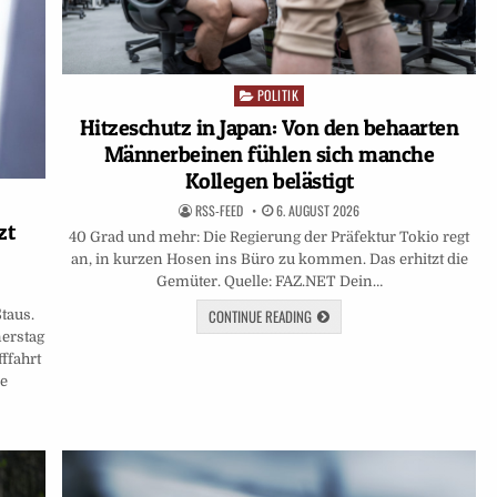
POLITIK
Posted
in
Hitzeschutz in Japan: Von den behaarten
Männerbeinen fühlen sich manche
Kollegen belästigt
RSS-FEED
6. AUGUST 2026
zt
40 Grad und mehr: Die Regierung der Präfektur Tokio regt
an, in kurzen Hosen ins Büro zu kommen. Das erhitzt die
Gemüter. Quelle: FAZ.NET Dein…
CONTINUE READING
taus.
erstag
ffahrt
de