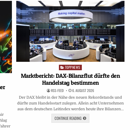
TOPPNEWS
Posted
in
Marktbericht: DAX-Bilanzflut dürfte den
Handelstag bestimmen
her
RSS-FEED
6. AUGUST 2026
Der DAX bleibt in der Nähe des neuen Rekordstands und
dürfte zum Handelsstart zulegen. Allein acht Unternehmen
aus dem deutschen Leitindex werden heute ihre Bilanzen…
ir
CONTINUE READING
hlag
Fahrer