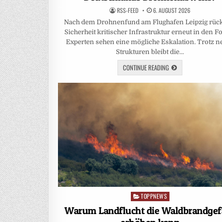
RSS-FEED
6. AUGUST 2026
Nach dem Drohnenfund am Flughafen Leipzig rück
Sicherheit kritischer Infrastruktur erneut in den F
Experten sehen eine mögliche Eskalation. Trotz n
Strukturen bleibt die…
CONTINUE READING
TOPPNEWS
Posted
in
Warum Landflucht die Waldbrandgef