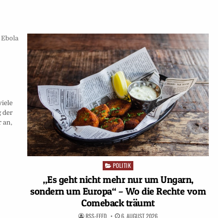
iele
 der
 an,
POLITIK
Posted
in
„Es geht nicht mehr nur um Ungarn,
sondern um Europa“ – Wo die Rechte vom
Comeback träumt
RSS-FEED
6. AUGUST 2026