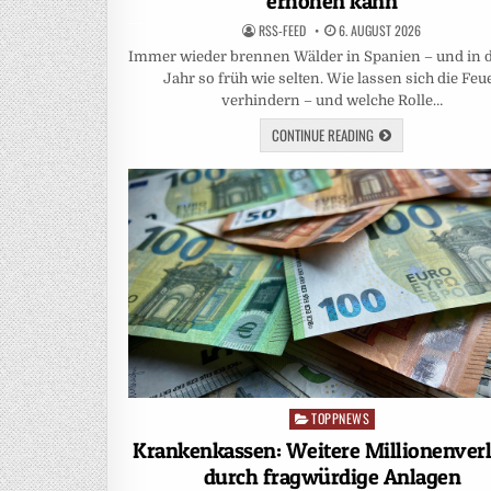
erhöhen kann
RSS-FEED
6. AUGUST 2026
Immer wieder brennen Wälder in Spanien – und in 
Jahr so früh wie selten. Wie lassen sich die Feu
verhindern – und welche Rolle…
CONTINUE READING
TOPPNEWS
Posted
in
Krankenkassen: Weitere Millionenver
durch fragwürdige Anlagen