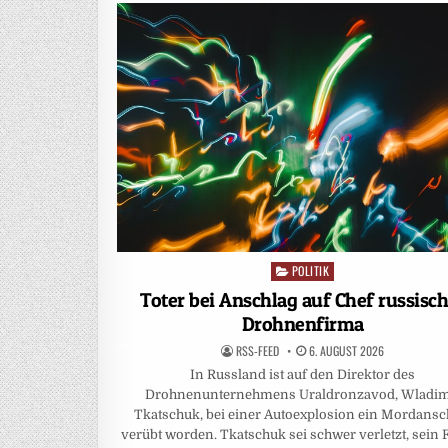
POLITIK
Posted
in
Toter bei Anschlag auf Chef russisc
Drohnenfirma
RSS-FEED
6. AUGUST 2026
In Russland ist auf den Direktor des
Drohnenunternehmens Uraldronzavod, Wladim
Tkatschuk, bei einer Autoexplosion ein Mordansc
verübt worden. Tkatschuk sei schwer verletzt, sein 