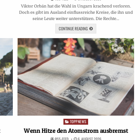
Viktor Orbán hat die Wahl in Ungarn krachend verloren.
Doch es gibt im Ausland einflussreiche Kreise, die ihn und
seine Leute weiter unterstützen. Die Rechte…
CONTINUE READING
TOPPNEWS
Posted
in
t
Wenn Hitze den Atomstrom ausbremst
RSS-FEED
6. AUGUST 2026