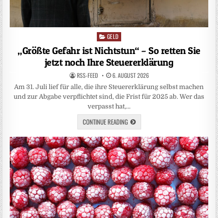
GELD
Posted
in
„Größte Gefahr ist Nichtstun“ – So retten Sie
jetzt noch Ihre Steuererklärung
RSS-FEED
6. AUGUST 2026
Am 31. Juli lief für alle, die ihre Steuererklärung selbst machen
und zur Abgabe verpflichtet sind, die Frist für 2025 ab. Wer das
verpasst hat,…
CONTINUE READING