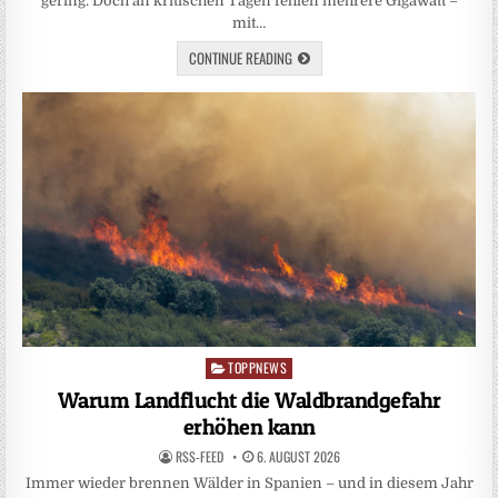
gering. Doch an kritischen Tagen fehlen mehrere Gigawatt –
mit…
CONTINUE READING
TOPPNEWS
Posted
in
Warum Landflucht die Waldbrandgefahr
erhöhen kann
RSS-FEED
6. AUGUST 2026
Immer wieder brennen Wälder in Spanien – und in diesem Jahr