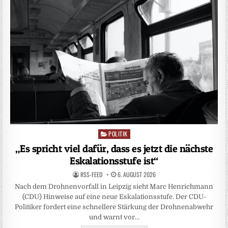
POLITIK
Posted
in
„Es spricht viel dafür, dass es jetzt die nächste
Eskalationsstufe ist“
RSS-FEED
6. AUGUST 2026
Nach dem Drohnenvorfall in Leipzig sieht Marc Henrichmann
(CDU) Hinweise auf eine neue Eskalationsstufe. Der CDU-
Politiker fordert eine schnellere Stärkung der Drohnenabwehr
und warnt vor…