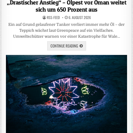
„Drastischer Anstieg“ – Ölpest vor Oman weitet
sich um 650 Prozent aus
RSS-FEED
6. AUGUST 2026
Ein auf Grund gelaufener Tanker verliert immer mehr Öl – der
Teppich wächst laut Greenpeace auf ein Vielfaches.
Umweltschützer warnen vor einer Katastrophe für Wale…
CONTINUE READING