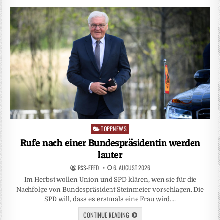
TOPPNEWS
Posted
in
Rufe nach einer Bundespräsidentin werden
lauter
RSS-FEED
6. AUGUST 2026
Im Herbst wollen Union und SPD klären, wen sie für die
Nachfolge von Bundespräsident Steinmeier vorschlagen. Die
SPD will, dass es erstmals eine Frau wird….
CONTINUE READING