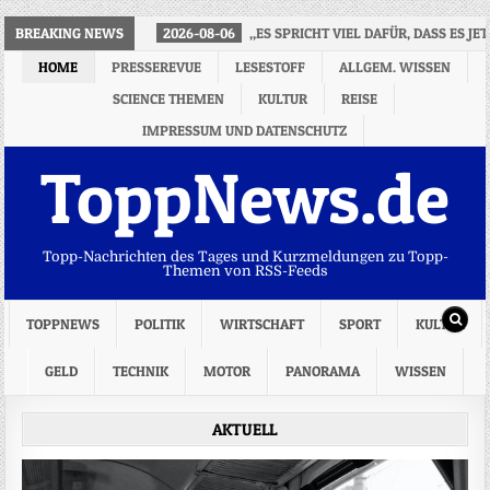
BREAKING NEWS
2026-08-06
„ES SPRICHT VIEL DAFÜR, DASS ES JE
HOME
PRESSEREVUE
LESESTOFF
ALLGEM. WISSEN
SCIENCE THEMEN
KULTUR
REISE
IMPRESSUM UND DATENSCHUTZ
ToppNews.de
Topp-Nachrichten des Tages und Kurzmeldungen zu Topp-
Themen von RSS-Feeds
TOPPNEWS
POLITIK
WIRTSCHAFT
SPORT
KULTUR
GELD
TECHNIK
MOTOR
PANORAMA
WISSEN
AKTUELL