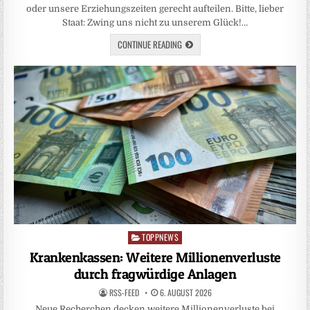
oder unsere Erziehungszeiten gerecht aufteilen. Bitte, lieber
Staat: Zwing uns nicht zu unserem Glück!…
CONTINUE READING
TOPPNEWS
Posted
in
Krankenkassen: Weitere Millionenverluste
durch fragwürdige Anlagen
RSS-FEED
6. AUGUST 2026
Neue Recherchen decken weitere Millionenverluste bei