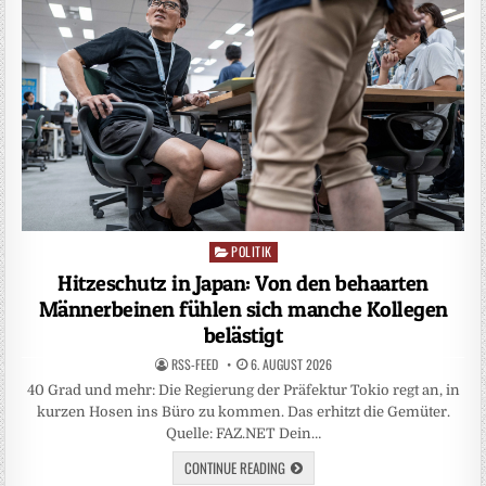
POLITIK
Posted
in
Hitzeschutz in Japan: Von den behaarten
Männerbeinen fühlen sich manche Kollegen
belästigt
RSS-FEED
6. AUGUST 2026
40 Grad und mehr: Die Regierung der Präfektur Tokio regt an, in
kurzen Hosen ins Büro zu kommen. Das erhitzt die Gemüter.
Quelle: FAZ.NET Dein…
CONTINUE READING