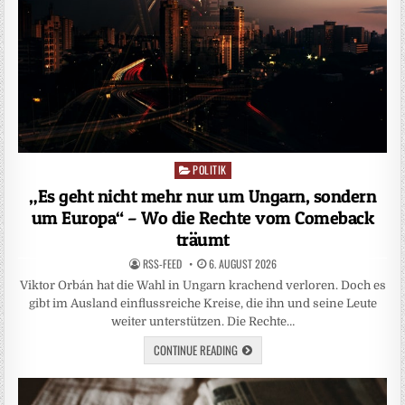
POLITIK
Posted
in
„Es geht nicht mehr nur um Ungarn, sondern
um Europa“ – Wo die Rechte vom Comeback
träumt
RSS-FEED
6. AUGUST 2026
Viktor Orbán hat die Wahl in Ungarn krachend verloren. Doch es
gibt im Ausland einflussreiche Kreise, die ihn und seine Leute
weiter unterstützen. Die Rechte…
CONTINUE READING