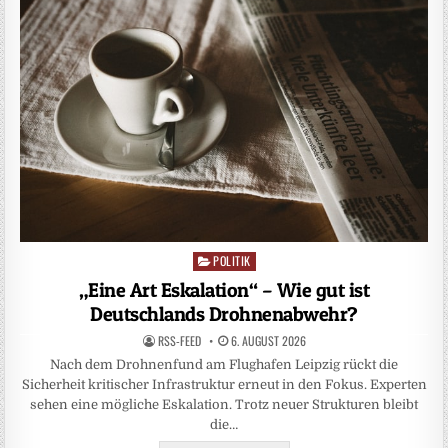
POLITIK
Posted
in
„Eine Art Eskalation“ – Wie gut ist
Deutschlands Drohnenabwehr?
RSS-FEED
6. AUGUST 2026
Nach dem Drohnenfund am Flughafen Leipzig rückt die
Sicherheit kritischer Infrastruktur erneut in den Fokus. Experten
sehen eine mögliche Eskalation. Trotz neuer Strukturen bleibt
die…