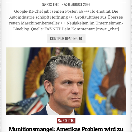
RSS-FEED
6. AUGUST 2026
Google-KI-Chef gibt seinen Posten ab +++ Ifo-Institut: Die
Autoindustrie schöpft Hoffnung +++ Großaufträge aus Übersee
retten Maschinenhersteller +++ Neuigkeiten im Unternehmen-
Liveblog. Quelle: FAZ.NET Dein Kommentar: [mwai_chat]
CONTINUE READING
POLITIK
Posted
in
Munitionsmangel: Amerikas Problem wird zu