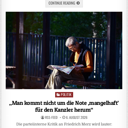
CONTINUE READING
POLITIK
Posted
in
„Man kommt nicht um die Note ‚mangelhaft’
für den Kanzler herum“
RSS-FEED
6. AUGUST 2026
Die parteiinterne Kritik an Friedrich Merz wird lauter: