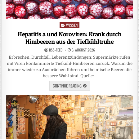
WISSEN
Posted
in
Hepatitis a und Noroviren: Krank durch
Himbeeren aus der Tiefkühltruhe
RSS-FEED
6. AUGUST 2026
Erbrechen, Durchfall, Leberentzündungen: Supermärkte rufen
mit Viren kontaminierte Tiefkühl-Himbeeren zurück. Warum die
immer wieder zu Ausbrüchen führen und heimische Beeren die
bessere Wahl sind. Quelle:…
CONTINUE READING