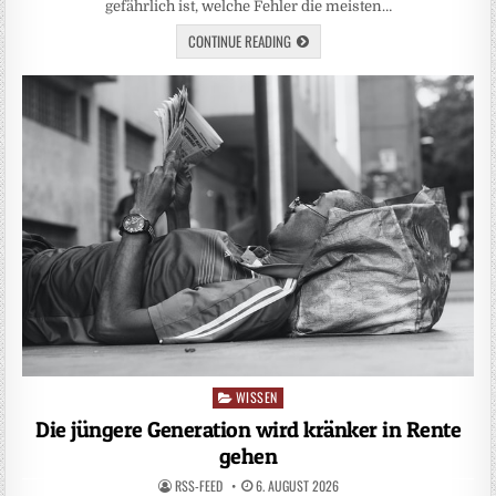
gefährlich ist, welche Fehler die meisten…
CONTINUE READING
WISSEN
Posted
in
Die jüngere Generation wird kränker in Rente
gehen
RSS-FEED
6. AUGUST 2026