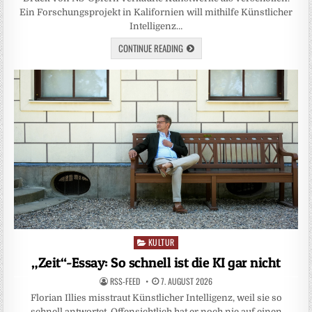
Ein Forschungsprojekt in Kalifornien will mithilfe Künstlicher
Intelligenz…
CONTINUE READING
KULTUR
Posted
in
„Zeit“-Essay: So schnell ist die KI gar nicht
RSS-FEED
7. AUGUST 2026
Florian Illies misstraut Künstlicher Intelligenz, weil sie so
schnell antwortet. Offensichtlich hat er noch nie auf einen