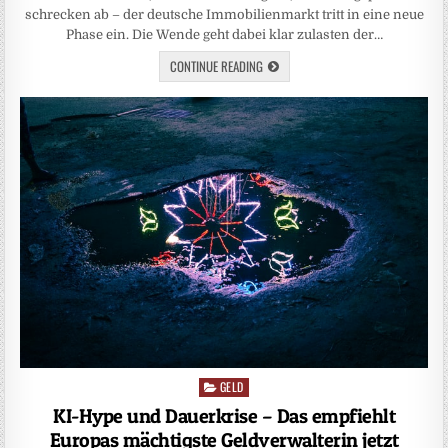
schrecken ab – der deutsche Immobilienmarkt tritt in eine neue
Phase ein. Die Wende geht dabei klar zulasten der…
CONTINUE READING
GELD
Posted
in
KI-Hype und Dauerkrise – Das empfiehlt
Europas mächtigste Geldverwalterin jetzt