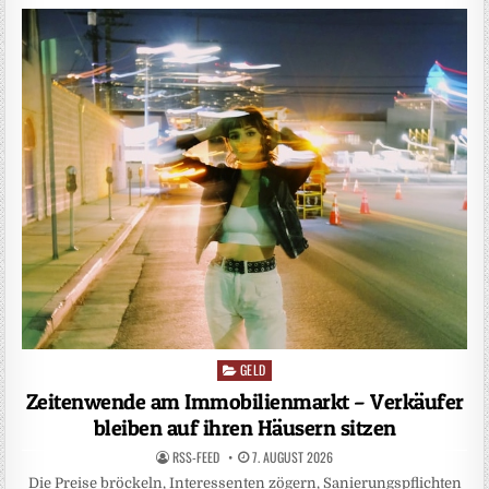
GELD
Posted
in
Zeitenwende am Immobilienmarkt – Verkäufer
bleiben auf ihren Häusern sitzen
RSS-FEED
7. AUGUST 2026
Die Preise bröckeln, Interessenten zögern, Sanierungspflichten