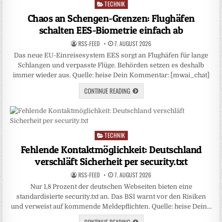
TECHNIK
Posted
in
Chaos an Schengen-Grenzen: Flughäfen
schalten EES-Biometrie einfach ab
RSS-FEED
7. AUGUST 2026
Das neue EU-Einreisesystem EES sorgt an Flughäfen für lange
Schlangen und verpasste Flüge. Behörden setzen es deshalb
immer wieder aus. Quelle: heise Dein Kommentar: [mwai_chat]
CONTINUE READING
TECHNIK
Posted
in
Fehlende Kontaktmöglichkeit: Deutschland
verschläft Sicherheit per security.txt
RSS-FEED
7. AUGUST 2026
Nur 1,8 Prozent der deutschen Webseiten bieten eine
standardisierte security.txt an. Das BSI warnt vor den Risiken
und verweist auf kommende Meldepflichten. Quelle: heise Dein…
CONTINUE READING