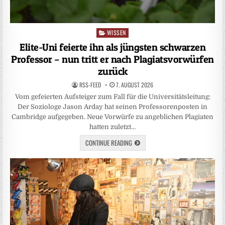
WISSEN
Posted
in
Elite-Uni feierte ihn als jüngsten schwarzen
Professor – nun tritt er nach Plagiatsvorwürfen
zurück
RSS-FEED
7. AUGUST 2026
Vom gefeierten Aufsteiger zum Fall für die Universitätsleitung:
Der Soziologe Jason Arday hat seinen Professorenposten in
Cambridge aufgegeben. Neue Vorwürfe zu angeblichen Plagiaten
hatten zuletzt…
CONTINUE READING