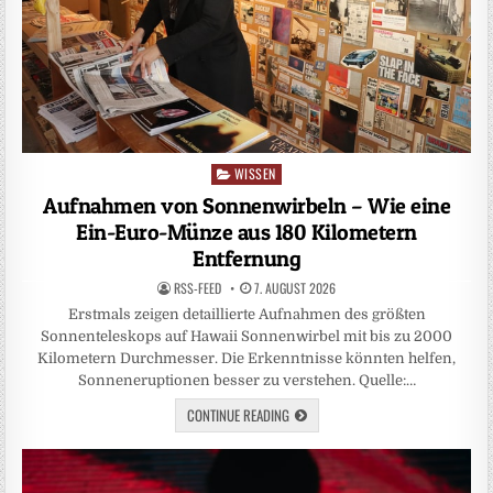
WISSEN
Posted
in
Aufnahmen von Sonnenwirbeln – Wie eine
Ein-Euro-Münze aus 180 Kilometern
Entfernung
RSS-FEED
7. AUGUST 2026
Erstmals zeigen detaillierte Aufnahmen des größten
Sonnenteleskops auf Hawaii Sonnenwirbel mit bis zu 2000
Kilometern Durchmesser. Die Erkenntnisse könnten helfen,
Sonneneruptionen besser zu verstehen. Quelle:…
CONTINUE READING