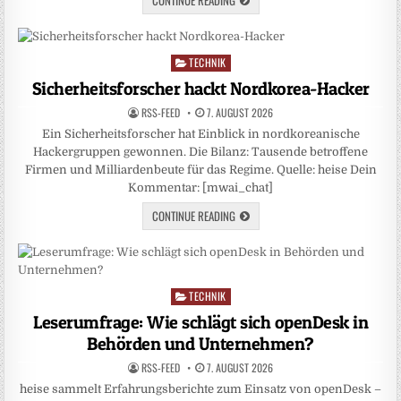
TECHNIK
Posted
in
Sicherheitsforscher hackt Nordkorea-Hacker
RSS-FEED
7. AUGUST 2026
Ein Sicherheitsforscher hat Einblick in nordkoreanische
Hackergruppen gewonnen. Die Bilanz: Tausende betroffene
Firmen und Milliardenbeute für das Regime. Quelle: heise Dein
Kommentar: [mwai_chat]
CONTINUE READING
TECHNIK
Posted
in
Leserumfrage: Wie schlägt sich openDesk in
Behörden und Unternehmen?
RSS-FEED
7. AUGUST 2026
heise sammelt Erfahrungsberichte zum Einsatz von openDesk –