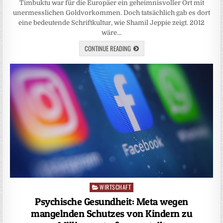
Timbuktu war für die Europäer ein geheimnisvoller Ort mit
unermesslichen Goldvorkommen. Doch tatsächlich gab es dort
eine bedeutende Schriftkultur, wie Shamil Jeppie zeigt. 2012
wäre…
CONTINUE READING
WIRTSCHAFT
Posted
in
Psychische Gesundheit: Meta wegen
mangelnden Schutzes von Kindern zu