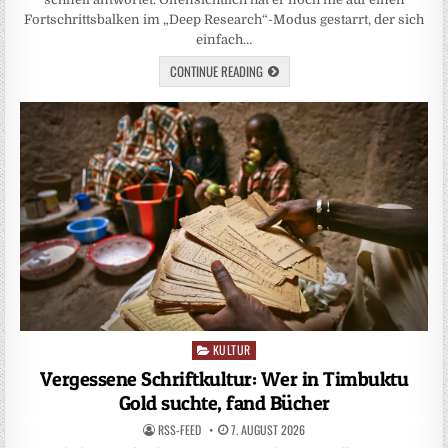
Fortschrittsbalken im „Deep Research“-Modus gestarrt, der sich
einfach…
CONTINUE READING
KULTUR
Posted
in
Vergessene Schriftkultur: Wer in Timbuktu
Gold suchte, fand Bücher
RSS-FEED
7. AUGUST 2026