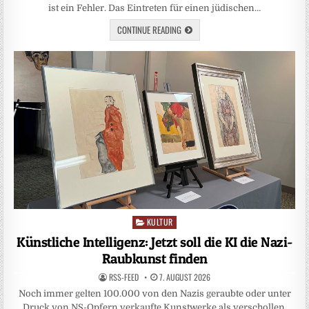
ist ein Fehler. Das Eintreten für einen jüdischen…
CONTINUE READING
KULTUR
Posted
in
Künstliche Intelligenz: Jetzt soll die KI die Nazi-
Raubkunst finden
RSS-FEED
7. AUGUST 2026
Noch immer gelten 100.000 von den Nazis geraubte oder unter
Druck von NS-Opfern verkaufte Kunstwerke als verschollen.