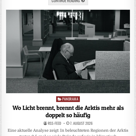
CONTINUE READING
PANORAMA
Posted
in
Wo Licht brennt, brennt die Arktis mehr als
doppelt so häufig
RSS-FEED
7. AUGUST 2026
Eine aktuelle Analyse zeigt: In beleuchteten Regionen der Arktis