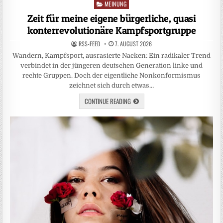
MEINUNG
Posted
in
Zeit für meine eigene bürgerliche, quasi
konterrevolutionäre Kampfsportgruppe
RSS-FEED
7. AUGUST 2026
Wandern, Kampfsport, ausrasierte Nacken: Ein radikaler Trend
verbindet in der jüngeren deutschen Generation linke und
rechte Gruppen. Doch der eigentliche Nonkonformismus
zeichnet sich durch etwas…
CONTINUE READING