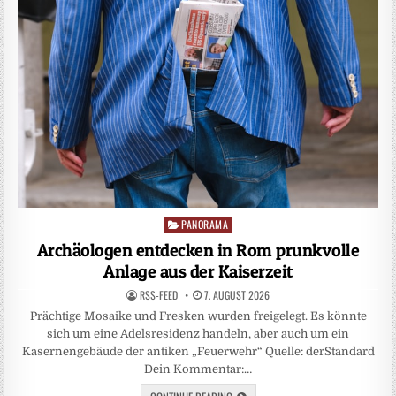
PANORAMA
Posted
in
Archäologen entdecken in Rom prunkvolle
Anlage aus der Kaiserzeit
RSS-FEED
7. AUGUST 2026
Prächtige Mosaike und Fresken wurden freigelegt. Es könnte
sich um eine Adelsresidenz handeln, aber auch um ein
Kasernengebäude der antiken „Feuerwehr“ Quelle: derStandard
Dein Kommentar:…