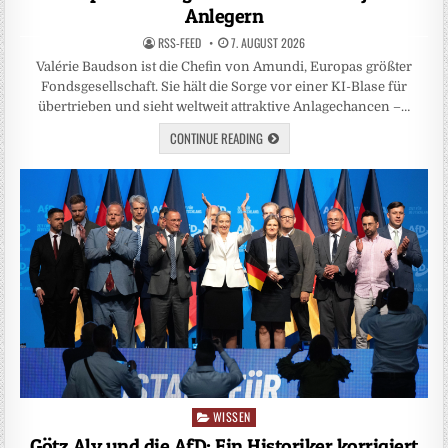
Anlegern
RSS-FEED
7. AUGUST 2026
Valérie Baudson ist die Chefin von Amundi, Europas größter
Fondsgesellschaft. Sie hält die Sorge vor einer KI-Blase für
übertrieben und sieht weltweit attraktive Anlagechancen –…
CONTINUE READING
WISSEN
Posted
in
Götz Aly und die AfD: Ein Historiker korrigiert