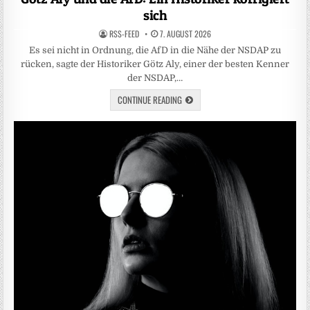
sich
RSS-FEED
7. AUGUST 2026
Es sei nicht in Ordnung, die AfD in die Nähe der NSDAP zu
rücken, sagte der Historiker Götz Aly, einer der besten Kenner
der NSDAP,…
CONTINUE READING