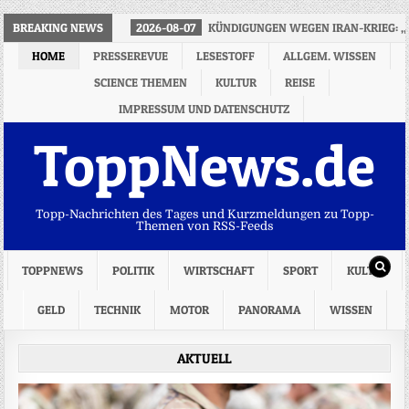
BREAKING NEWS
2026-08-07
KÜNDIGUNGEN WEGEN IRAN-KRIEG: „
HOME
PRESSEREVUE
LESESTOFF
ALLGEM. WISSEN
SCIENCE THEMEN
KULTUR
REISE
IMPRESSUM UND DATENSCHUTZ
ToppNews.de
Topp-Nachrichten des Tages und Kurzmeldungen zu Topp-
Themen von RSS-Feeds
TOPPNEWS
POLITIK
WIRTSCHAFT
SPORT
KULTUR
GELD
TECHNIK
MOTOR
PANORAMA
WISSEN
AKTUELL