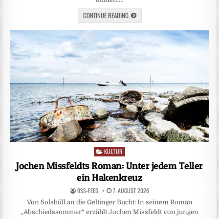
CONTINUE READING
KULTUR
Posted
in
Jochen Missfeldts Roman: Unter jedem Teller
ein Hakenkreuz
RSS-FEED
7. AUGUST 2026
Von Solsbüll an die Geltinger Bucht: In seinem Roman
„Abschiedssommer“ erzählt Jochen Missfeldt von jungen