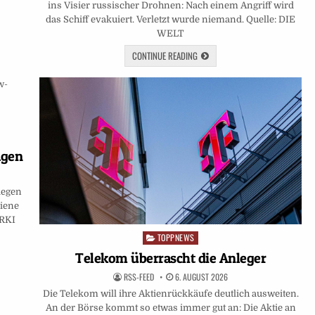
ins Visier russischer Drohnen: Nach einem Angriff wird
das Schiff evakuiert. Verletzt wurde niemand. Quelle: DIE
WELT
CONTINUE READING
agen
iegen
iene
 RKI
TOPPNEWS
Posted
in
Telekom überrascht die Anleger
RSS-FEED
6. AUGUST 2026
Die Telekom will ihre Aktienrückkäufe deutlich ausweiten.
An der Börse kommt so etwas immer gut an: Die Aktie an