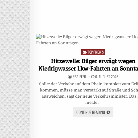
TOPPNEWS
Posted
in
Hitzewelle: Bilger erwägt wegen
Niedrigwasser Lkw-Fahrten an Sonnt
RSS-FEED
6. AUGUST 2026
Sollte der Verkehr auf dem Rhein komplett zum Erl
kommen, müsse man verstärkt auf Straße und Sch
ausweichen, sagt der neue Verkehrsminister. Das
meldet…
CONTINUE READING