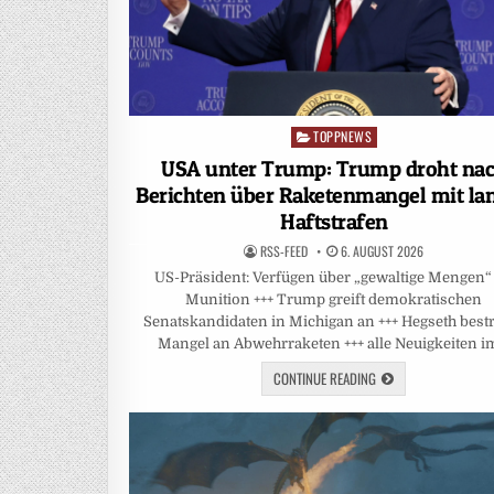
TOPPNEWS
Posted
in
USA unter Trump: Trump droht na
Berichten über Raketenmangel mit la
Haftstrafen
RSS-FEED
6. AUGUST 2026
US-Präsident: Verfügen über „gewaltige Mengen“
Munition +++ Trump greift demokratischen
Senatskandidaten in Michigan an +++ Hegseth bestr
Mangel an Abwehrraketen +++ alle Neuigkeiten 
CONTINUE READING