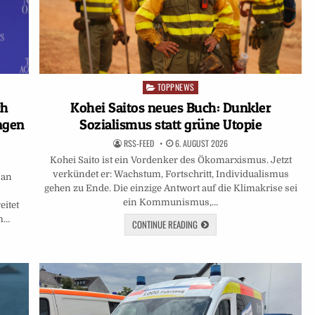
TOPPNEWS
Posted
in
ch
Kohei Saitos neues Buch: Dunkler
ngen
Sozialismus statt grüne Utopie
RSS-FEED
6. AUGUST 2026
Kohei Saito ist ein Vordenker des Ökomarxismus. Jetzt
verkündet er: Wachstum, Fortschritt, Individualismus
 an
gehen zu Ende. Die einzige Antwort auf die Klimakrise sei
ein Kommunismus,…
eitet
im…
CONTINUE READING