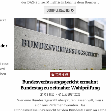
der DAX-Spitze. Mittelfristig könnte dem Bonner…
CONTINUE READING
 der
l eine
weil
aben
TOPPNEWS
Posted
in
Bundesverfassungsgericht ermahnt
Bundestag zu zeitnaher Wahlprüfung
RSS-FEED
6. AUGUST 2026
Wer eine Bundestagswahl überprüfen lassen will, muss
sich ans Parlament wenden. Das
Bundesverfassungsgericht hat den Bundestag nun an seine