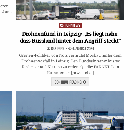
ieren.
e Juni.
TOPPNEWS
Posted
in
Drohnenfund in Leipzig: „Es liegt nahe,
dass Russland hinter dem Angriff steckt“
RSS-FEED
6. AUGUST 2026
Grünen-Politiker von Notz vermutet Moskau hinter dem
Drohnenvorfall in Leipzig. Den Bundesinnenminister
fordert er auf, Klartext zu reden. Quelle: FAZ.NET Dein
Kommentar: [mwai_chat]
CONTINUE READING