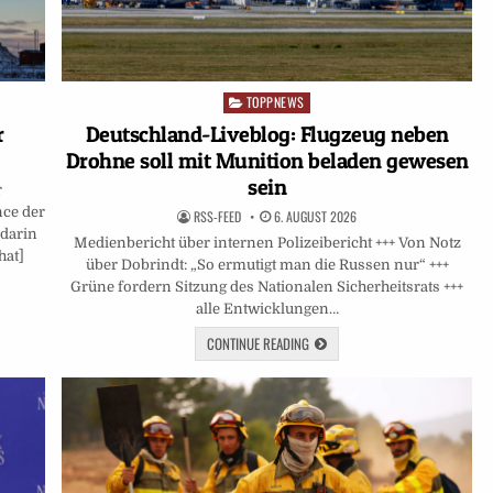
TOPPNEWS
Posted
in
Deutschland-Liveblog: Flugzeug neben
r
Drohne soll mit Munition beladen gewesen
sein
r
nce der
RSS-FEED
6. AUGUST 2026
 darin
Medienbericht über internen Polizeibericht +++ Von Notz
hat]
über Dobrindt: „So ermutigt man die Russen nur“ +++
Grüne fordern Sitzung des Nationalen Sicherheitsrats +++
alle Entwicklungen…
CONTINUE READING