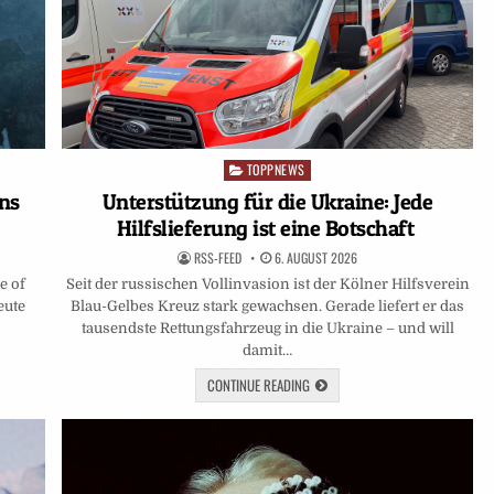
TOPPNEWS
Posted
in
ns
Unterstützung für die Ukraine: Jede
Hilfslieferung ist eine Botschaft
RSS-FEED
6. AUGUST 2026
e of
Seit der russischen Vollinvasion ist der Kölner Hilfsverein
eute
Blau-Gelbes Kreuz stark gewachsen. Gerade liefert er das
tausendste Rettungsfahrzeug in die Ukraine – und will
damit…
CONTINUE READING