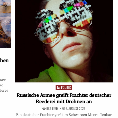
chen
lave
ko
POLITIK
Posted
nderes
in
Russische Armee greift Frachter deutscher
Reederei mit Drohnen an
RSS-FEED
6. AUGUST 2026
Ein deutscher Frachter gerät im Schwarzen Meer offenbar