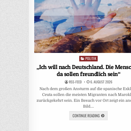
POLITIK
Posted
in
„Ich will nach Deutschland. Die Mens
da sollen freundlich sein“
RSS-FEED
6. AUGUST 2026
Nach dem großen Ansturm auf die spanische Exk
Ceuta sollen die meisten Migranten nach Marok
zurückgekehrt sein. Ein Besuch vor Ort zeigt ein a
Bild….
CONTINUE READING