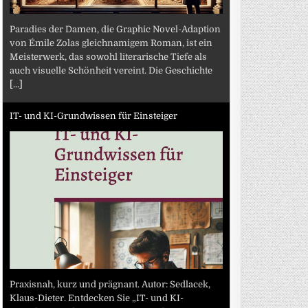
Paradies der Damen, die Graphic Novel-Adaption
von Émile Zolas gleichnamigem Roman, ist ein
Meisterwerk, das sowohl literarische Tiefe als
auch visuelle Schönheit vereint. Die Geschichte
[...]
IT- und KI-Grundwissen für Einsteiger
Praxisnah, kurz und prägnant. Autor: Sedlacek,
Klaus-Dieter. Entdecken Sie „IT- und KI-