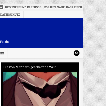
06
DROHNENFUND IN LEIPZIG: „ES LIEGT NAHE, DASS RUSSLAND HINTER DE
 DATENSCHUTZ
-Feeds
SEN
Die von Männern geschaffene Welt