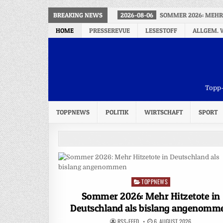
BREAKING NEWS
2026-08-06
SOMMER 2026: MEHR
HOME
PRESSEREVUE
LESESTOFF
ALLGEM. 
Topp-
TOPPNEWS
POLITIK
WIRTSCHAFT
SPORT
TOPPNEWS
Posted
in
Sommer 2026: Mehr Hitzetote in
Deutschland als bislang angenomm
RSS-FEED
6. AUGUST 2026