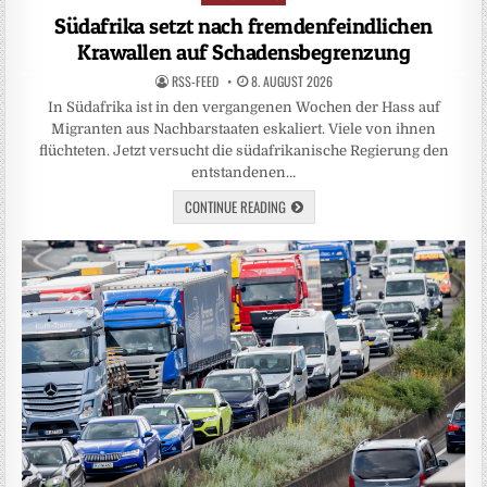
in
Südafrika setzt nach fremdenfeindlichen
Krawallen auf Schadensbegrenzung
RSS-FEED
8. AUGUST 2026
In Südafrika ist in den vergangenen Wochen der Hass auf
Migranten aus Nachbarstaaten eskaliert. Viele von ihnen
flüchteten. Jetzt versucht die südafrikanische Regierung den
entstandenen…
CONTINUE READING