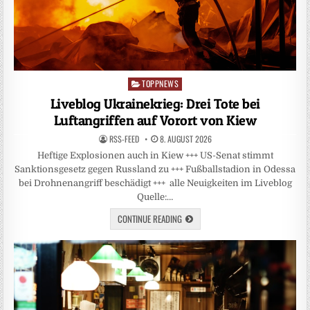
TOPPNEWS
Posted
in
Liveblog Ukrainekrieg: Drei Tote bei
Luftangriffen auf Vorort von Kiew
RSS-FEED
8. AUGUST 2026
Heftige Explosionen auch in Kiew +++ US-Senat stimmt
Sanktionsgesetz gegen Russland zu +++ Fußballstadion in Odessa
bei Drohnenangriff beschädigt +++ alle Neuigkeiten im Liveblog
Quelle:…
CONTINUE READING