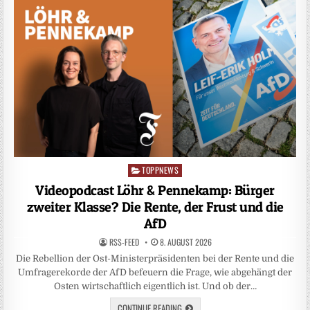
TOPPNEWS
Posted
in
Videopodcast Löhr & Pennekamp: Bürger
zweiter Klasse? Die Rente, der Frust und die
AfD
RSS-FEED
8. AUGUST 2026
Die Rebellion der Ost-Ministerpräsidenten bei der Rente und die
Umfragerekorde der AfD befeuern die Frage, wie abgehängt der
Osten wirtschaftlich eigentlich ist. Und ob der…
CONTINUE READING