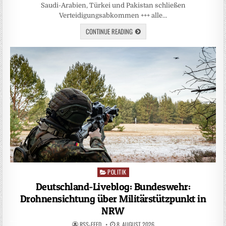
Saudi-Arabien, Türkei und Pakistan schließen
Verteidigungsabkommen +++ alle…
CONTINUE READING
POLITIK
Posted
in
Deutschland-Liveblog: Bundeswehr:
Drohnensichtung über Militärstützpunkt in
NRW
RSS-FEED
8. AUGUST 2026