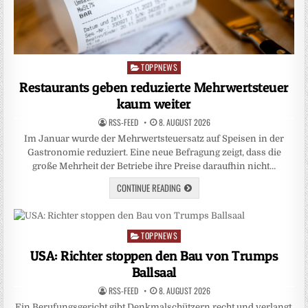
TOPPNEWS
Posted
in
Restaurants geben reduzierte Mehrwertsteuer
kaum weiter
RSS-FEED
8. AUGUST 2026
Im Januar wurde der Mehrwertsteuersatz auf Speisen in der
Gastronomie reduziert. Eine neue Befragung zeigt, dass die
große Mehrheit der Betriebe ihre Preise daraufhin nicht…
CONTINUE READING
TOPPNEWS
Posted
in
USA: Richter stoppen den Bau von Trumps
Ballsaal
RSS-FEED
8. AUGUST 2026
Ein Berufungsgericht gibt Denkmalschützern recht und verlangt,