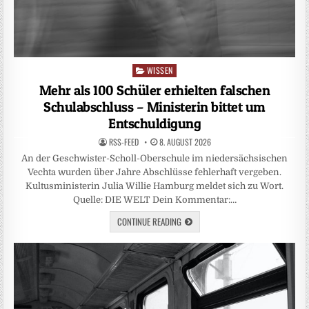
WISSEN
Posted
in
Mehr als 100 Schüler erhielten falschen
Schulabschluss – Ministerin bittet um
Entschuldigung
RSS-FEED
8. AUGUST 2026
An der Geschwister-Scholl-Oberschule im niedersächsischen
Vechta wurden über Jahre Abschlüsse fehlerhaft vergeben.
Kultusministerin Julia Willie Hamburg meldet sich zu Wort.
Quelle: DIE WELT Dein Kommentar:…
CONTINUE READING