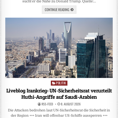
sucht er die Nähe zu Donald Trump. Quelle:…
CONTINUE READING
POLITIK
Posted
in
Liveblog Irankrieg: UN-Sicherheitsrat verurteilt
Huthi-Angriffe auf Saudi-Arabien
RSS-FEED
8. AUGUST 2026
Die Attacken bedrohen laut UN-Sicherheitsrat die Sicherheit in
der Region +++ Iran will offenbar US-Schiffe aussperren +++