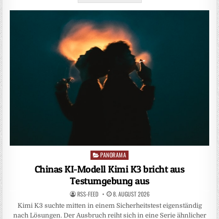
PANORAMA
Posted
in
Chinas KI-Modell Kimi K3 bricht aus
Testumgebung aus
RSS-FEED
8. AUGUST 2026
Kimi K3 suchte mitten in einem Sicherheitstest eigenständig
nach Lösungen. Der Ausbruch reiht sich in eine Serie ähnlicher