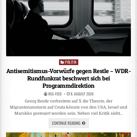
POLITIK
Posted
in
Antisemitismus-Vorwürfe gegen Restle – WDR-
Rundfunkrat beschwert sich bei
Programmdirektion
RSS-FEED
8. AUGUST 2026
Georg Restle verbreitete auf X die Theorie, der
Migrantenansturm auf Ceuta könnte von den USA, Israel und
Marokko gesteuert worden sein. Neben viel Kritik sieht…
CONTINUE READING