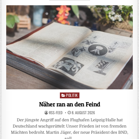
POLITIK
Posted
in
Näher ran an den Feind
RSS-FEED
8. AUGUST 2026
Der jüngste Angriff auf den Flughafen Leipzig/Halle hat
Deutschland wachgerüttelt: Unser Frieden ist von fremden
Mächten bedroht. Martin Jäger, der neue Präsident des BND,
soll…