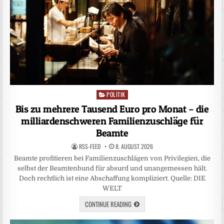
POLITIK
Posted
in
Bis zu mehrere Tausend Euro pro Monat – die
milliardenschweren Familienzuschläge für
Beamte
RSS-FEED
8. AUGUST 2026
Beamte profitieren bei Familienzuschlägen von Privilegien, die
selbst der Beamtenbund für absurd und unangemessen hält.
Doch rechtlich ist eine Abschaffung kompliziert. Quelle: DIE
WELT
CONTINUE READING