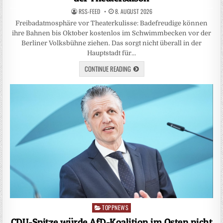
RSS-FEED
8. AUGUST 2026
Freibadatmosphäre vor Theaterkulisse: Badefreudige können
ihre Bahnen bis Oktober kostenlos im Schwimmbecken vor der
Berliner Volksbühne ziehen. Das sorgt nicht überall in der
Hauptstadt für…
CONTINUE READING
TOPPNEWS
Posted
in
CDU-Spitze würde AfD-Koalition im Osten nicht