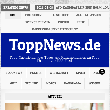
BREAKING NEWS
2026-08-08
AFD-KANDIDAT LEIF-ERIK HOLM: „DA
HOME
PRESSEREVUE
LESESTOFF
ALLGEM. WISSEN
SCIENCE THEMEN
KULTUR
REISE
IMPRESSUM UND DATENSCHUTZ
ToppNews.de
Topp-Nachrichten des Tages und Kurzmeldungen zu Topp-
Themen von RSS-Feeds
TOPPNEWS
POLITIK
WIRTSCHAFT
SPORT
KULTUR
GELD
TECHNIK
MOTOR
PANORAMA
WISSEN
AKTUELL