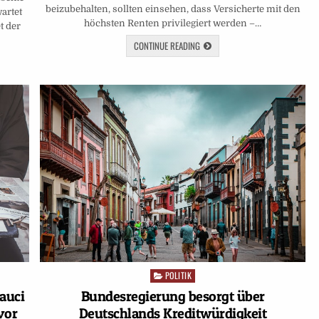
beizubehalten, sollten einsehen, dass Versicherte mit den
artet
höchsten Renten privilegiert werden –…
t der
CONTINUE READING
POLITIK
Posted
in
auci
Bundesregierung besorgt über
vor
Deutschlands Kreditwürdigkeit