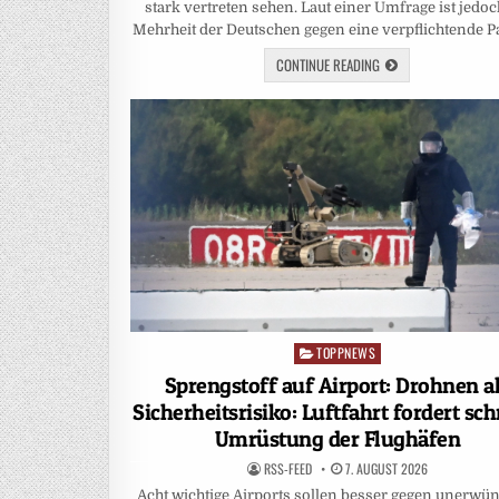
stark vertreten sehen. Laut einer Umfrage ist jedoc
Mehrheit der Deutschen gegen eine verpflichtende Pa
CONTINUE READING
TOPPNEWS
Posted
in
Sprengstoff auf Airport: Drohnen a
Sicherheitsrisiko: Luftfahrt fordert sch
Umrüstung der Flughäfen
RSS-FEED
7. AUGUST 2026
Acht wichtige Airports sollen besser gegen unerwü