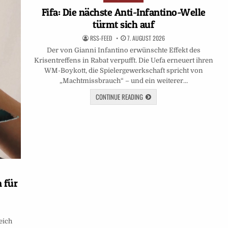
in
Fifa: Die nächste Anti-Infantino-Welle
türmt sich auf
RSS-FEED
7. AUGUST 2026
Der von Gianni Infantino erwünschte Effekt des
Krisentreffens in Rabat verpufft. Die Uefa erneuert ihren
WM-Boykott, die Spielergewerkschaft spricht von
„Machtmissbrauch“ – und ein weiterer…
CONTINUE READING
n für
eich