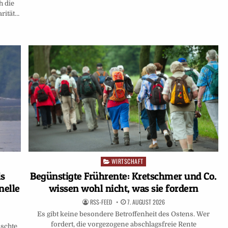
h die
rität…
WIRTSCHAFT
Posted
in
ls
Begünstigte Frührente: Kretschmer und Co.
nelle
wissen wohl nicht, was sie fordern
RSS-FEED
7. AUGUST 2026
Es gibt keine besondere Betroffenheit des Ostens. Wer
fordert, die vorgezogene abschlagsfreie Rente
nschte