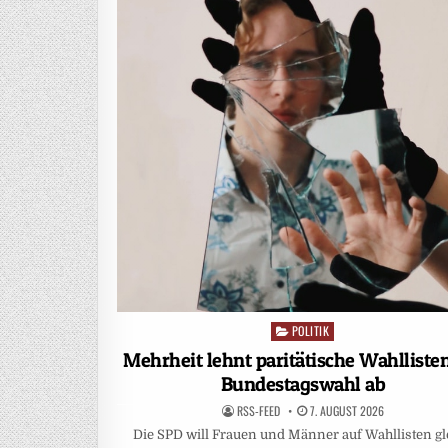
POLITIK
Posted
in
Mehrheit lehnt paritätische Wahlliste
Bundestagswahl ab
RSS-FEED
7. AUGUST 2026
Die SPD will Frauen und Männer auf Wahllisten gl