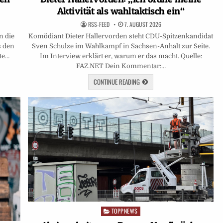
Aktivität als wahltaktisch ein“
RSS-FEED
7. AUGUST 2026
n die
Komödiant Dieter Hallervorden steht CDU-Spitzenkandidat
s den
Sven Schulze im Wahlkampf in Sachsen-Anhalt zur Seite.
te…
Im Interview erklärt er, warum er das macht. Quelle:
FAZ.NET Dein Kommentar:…
CONTINUE READING
TOPPNEWS
Posted
in