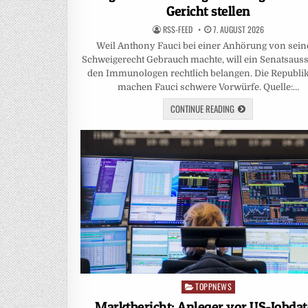
Gericht stellen
RSS-FEED
7. AUGUST 2026
Weil Anthony Fauci bei einer Anhörung von sei
Schweigerecht Gebrauch machte, will ein Senatsaus
den Immunologen rechtlich belangen. Die Republi
machen Fauci schwere Vorwürfe. Quelle:…
CONTINUE READING
TOPPNEWS
Posted
in
Marktbericht: Anleger vor US-Jobda