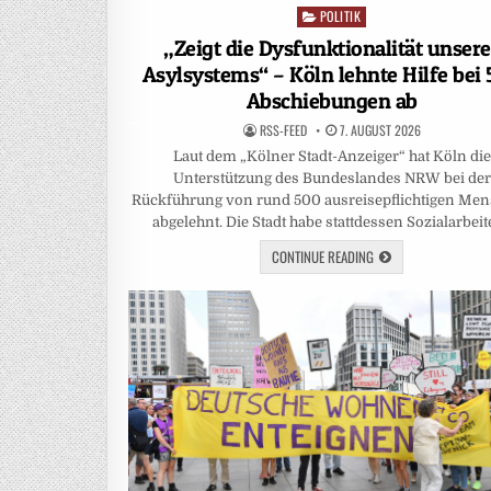
POLITIK
Posted
in
„Zeigt die Dysfunktionalität unsere
Asylsystems“ – Köln lehnte Hilfe bei
Abschiebungen ab
RSS-FEED
7. AUGUST 2026
Laut dem „Kölner Stadt-Anzeiger“ hat Köln die
Unterstützung des Bundeslandes NRW bei der
Rückführung von rund 500 ausreisepflichtigen Me
abgelehnt. Die Stadt habe stattdessen Sozialarbei
CONTINUE READING