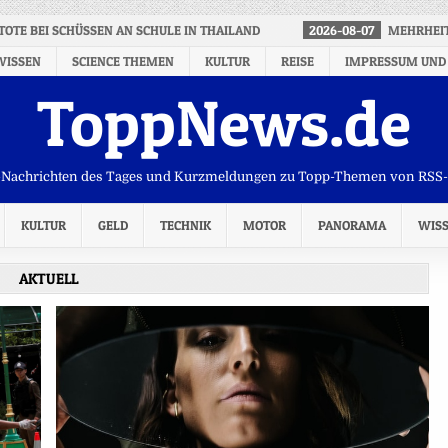
TOTE BEI SCHÜSSEN AN SCHULE IN THAILAND
2026-08-07
MEHRHEIT
WISSEN
SCIENCE THEMEN
KULTUR
REISE
IMPRESSUM UND
ToppNews.de
Nachrichten des Tages und Kurzmeldungen zu Topp-Themen von RSS
KULTUR
GELD
TECHNIK
MOTOR
PANORAMA
WIS
AKTUELL