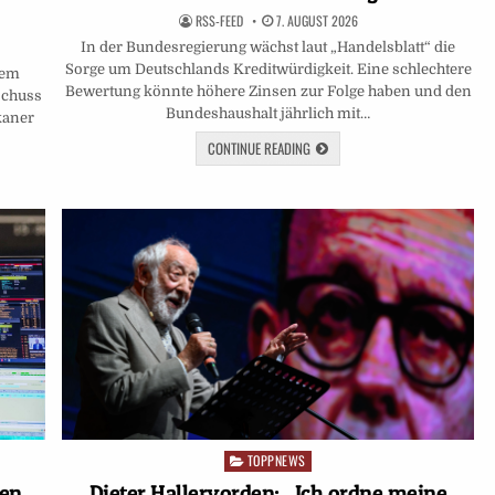
RSS-FEED
7. AUGUST 2026
In der Bundesregierung wächst laut „Handelsblatt“ die
Sorge um Deutschlands Kreditwürdigkeit. Eine schlechtere
nem
Bewertung könnte höhere Zinsen zur Folge haben und den
schuss
Bundeshaushalt jährlich mit…
kaner
CONTINUE READING
TOPPNEWS
Posted
in
ten
Dieter Hallervorden: „Ich ordne meine