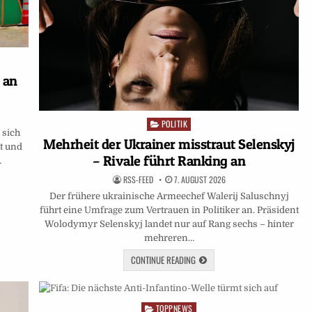
 an
POLITIK
Posted
 sich
in
Mehrheit der Ukrainer misstraut Selenskyj
t und
– Rivale führt Ranking an
…
RSS-FEED
7. AUGUST 2026
Der frühere ukrainische Armeechef Walerij Saluschnyj
führt eine Umfrage zum Vertrauen in Politiker an. Präsident
Wolodymyr Selenskyj landet nur auf Rang sechs – hinter
mehreren…
CONTINUE READING
TOPPNEWS
Posted