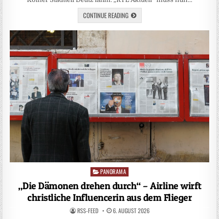
CONTINUE READING
PANORAMA
Posted
in
„Die Dämonen drehen durch“ – Airline wirft
christliche Influencerin aus dem Flieger
RSS-FEED
6. AUGUST 2026