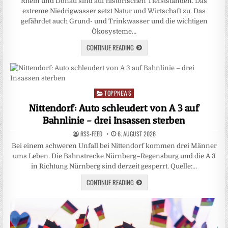
Rhein und Donau sind auf historischen Tiefstständen. Das
extreme Niedrigwasser setzt Natur und Wirtschaft zu. Das
gefährdet auch Grund- und Trinkwasser und die wichtigen
Ökosysteme…
CONTINUE READING
TOPPNEWS
Posted
in
Nittendorf: Auto schleudert von A 3 auf
Bahnlinie – drei Insassen sterben
RSS-FEED
6. AUGUST 2026
Bei einem schweren Unfall bei Nittendorf kommen drei Männer
ums Leben. Die Bahnstrecke Nürnberg–Regensburg und die A 3
in Richtung Nürnberg sind derzeit gesperrt. Quelle:…
CONTINUE READING