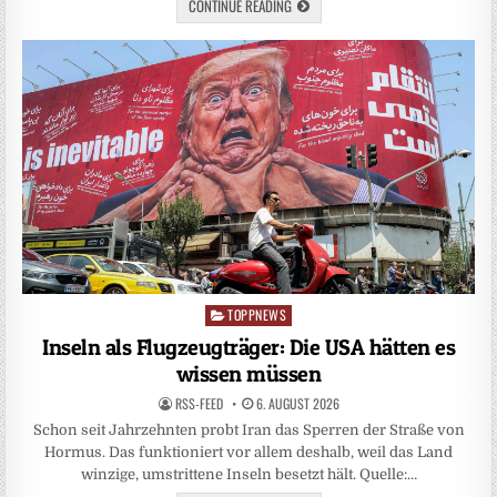
CONTINUE READING
TOPPNEWS
Posted
in
Inseln als Flugzeugträger: Die USA hätten es
wissen müssen
RSS-FEED
6. AUGUST 2026
Schon seit Jahrzehnten probt Iran das Sperren der Straße von
Hormus. Das funktioniert vor allem deshalb, weil das Land
winzige, umstrittene Inseln besetzt hält. Quelle:…