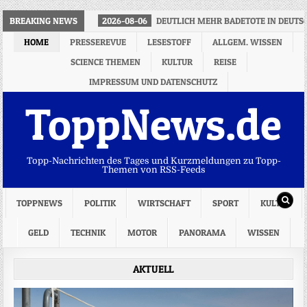
BREAKING NEWS
2026-08-06
DEUTLICH MEHR BADETOTE IN DEUT
HOME
PRESSEREVUE
LESESTOFF
ALLGEM. WISSEN
SCIENCE THEMEN
KULTUR
REISE
IMPRESSUM UND DATENSCHUTZ
ToppNews.de
Topp-Nachrichten des Tages und Kurzmeldungen zu Topp-
Themen von RSS-Feeds
TOPPNEWS
POLITIK
WIRTSCHAFT
SPORT
KULTUR
GELD
TECHNIK
MOTOR
PANORAMA
WISSEN
AKTUELL