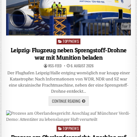
TOPPNEWS
Posted
in
Leipzig: Flugzeug neben Sprengstoff-Drohne
war mit Munition beladen
RSS-FEED
6. AUGUST 2026
Der Flughafen Leipzig/Halle entging womöglich nur knapp einer
Katastrophe: Nach Informationen von WDR, NDR und SZ war
eine ukrainische Frachtmaschine, neben der eine Sprengstoff-
Drohne entdeckt…
CONTINUE READING
TOPPNEWS
Posted
in