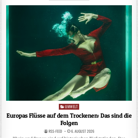
UMWELT
Posted
in
Europas Flüsse auf dem Trockenen: Das sind die
Folgen
RSS-FEED
6. AUGUST 2026