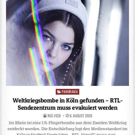
PANORAMA
Posted
in
Weltkriegsbombe in Köln gefunden – RTL-
Sendezentrum muss evakuiert werden
RSS-FEED
6. AUGUST 2026
Im Rhein ist eine US-Fliegerbombe aus dem Zweiten Weltkrieg
entdeckt worden. Die Entschärfung legt den Medienstandort im
Kölner Stadtteil Deutz lahm. „RTL Aktuell“ muss nun…