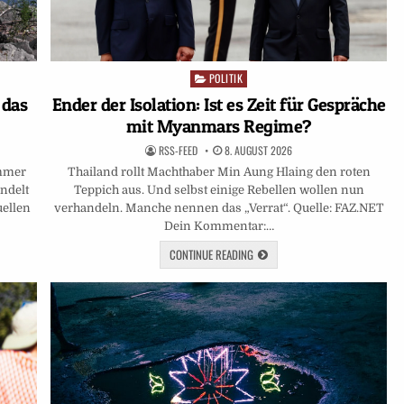
POLITIK
Posted
in
 das
Ender der Isolation: Ist es Zeit für Gespräche
mit Myanmars Regime?
RSS-FEED
8. AUGUST 2026
immer
Thailand rollt Machthaber Min Aung Hlaing den roten
ndelt
Teppich aus. Und selbst einige Rebellen wollen nun
uellen
verhandeln. Manche nennen das „Verrat“. Quelle: FAZ.NET
Dein Kommentar:…
CONTINUE READING