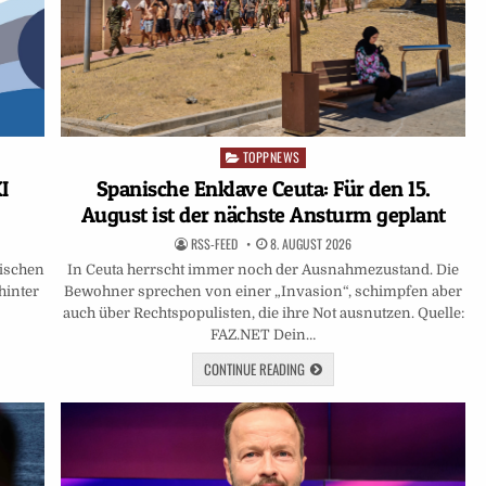
TOPPNEWS
Posted
in
I
Spanische Enklave Ceuta: Für den 15.
August ist der nächste Ansturm geplant
RSS-FEED
8. AUGUST 2026
wischen
In Ceuta herrscht immer noch der Ausnahmezustand. Die
hinter
Bewohner sprechen von einer „Invasion“, schimpfen aber
auch über Rechtspopulisten, die ihre Not ausnutzen. Quelle:
FAZ.NET Dein…
CONTINUE READING