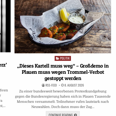
POLITIK
Posted
in
rz’
„Dieses Kartell muss weg“ – Großdemo in
Plauen muss wegen Trommel-Verbot
gestoppt werden
RSS-FEED
8. AUGUST 2026
 Sven
Zu einer bundesweit beworbenen Protestkundgebung
r
gegen die Bundesregierung haben sich in Plauen Tausende
ra
Menschen versammelt. Teilnehmer rufen lautstark nach
ht,…
Neuwahlen. Doch dann muss der Zug…
CONTINUE READING