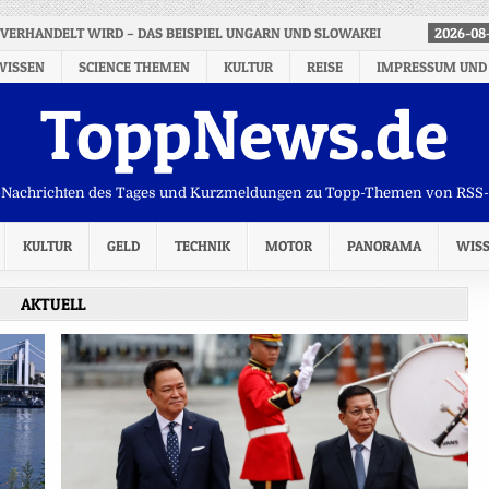
VERHANDELT WIRD – DAS BEISPIEL UNGARN UND SLOWAKEI
2026-08
WISSEN
SCIENCE THEMEN
KULTUR
REISE
IMPRESSUM UND
ToppNews.de
Nachrichten des Tages und Kurzmeldungen zu Topp-Themen von RSS
KULTUR
GELD
TECHNIK
MOTOR
PANORAMA
WIS
AKTUELL