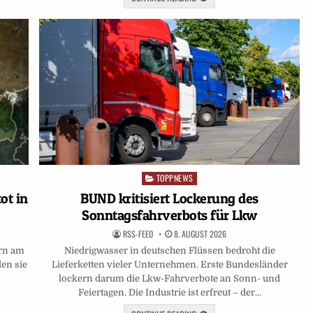
TOPPNEWS
Posted
in
ot in
BUND kritisiert Lockerung des
Sonntagsfahrverbots für Lkw
RSS-FEED
8. AUGUST 2026
ern am
Niedrigwasser in deutschen Flüssen bedroht die
en sie
Lieferketten vieler Unternehmen. Erste Bundesländer
lockern darum die Lkw-Fahrverbote an Sonn- und
Feiertagen. Die Industrie ist erfreut – der…