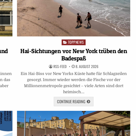
TOPPNEWS
Posted
in
und
Hai-Sichtungen vor New York trüben den
Badespaß
RSS-FEED
8. AUGUST 2026
dinnen
Ein Hai-Biss vor New Yorks Küste hatte für Schlagzeilen
nn das
gesorgt. Immer wieder werden die Fische vor der
 aber
Millionenmetropole gesichtet – viele Arten sind dort
heimisch….
CONTINUE READING