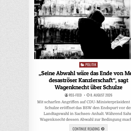
POLITIK
Posted
in
„Seine Abwahl wäre das Ende von Me
desaströser Kanzlerschaft“, sagt
Wagenknecht über Schulze
RSS-FEED
8. AUGUST 2026
Mit scharfen Angriffen auf CDU-Ministerpräsident
Schulze eröffnet das BSW den Endspurt vor de
Landtagswahl in Sachsen-Anhalt. Während Sah
Wagenknecht dessen Abwahl zur Bedingung mac
CONTINUE READING