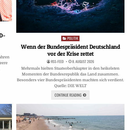
D-
POLITIK
Posted
in
Wenn der Bundespräsident Deutschland
vor der Krise rettet
ahren
RSS-FEED
8. AUGUST 2026
eere
Mehrmals hielten Staatsoberhäupter in den heikelsten
n
Momenten der Bundesrepublik das Land zusammen.
Besonders vier Bundespräsidenten machten sich verdient.
Quelle: DIE WELT
CONTINUE READING