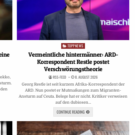
TOPPNEWS
Posted
in
Vermeintliche hintermänner: ARD-
eine
Korrespondent Restle postet
Verschwörungstheorie
RSS-FEED
8. AUGUST 2026
rokko,
sturm.
Georg Restle ist seit kurzem Afrika-Korrespondent der
 den
ARD. Nun postet er Mutmaßungen zum Migranten-
Ansturm auf Ceuta. Belege hat er nicht. Kritiker verweisen
auf den dubiosen…
CONTINUE READING