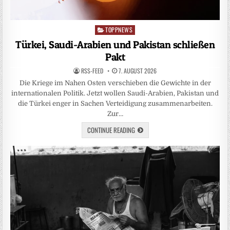
TOPPNEWS
Posted
in
Türkei, Saudi-Arabien und Pakistan schließen
Pakt
RSS-FEED
7. AUGUST 2026
Die Kriege im Nahen Osten verschieben die Gewichte in der
internationalen Politik. Jetzt wollen Saudi-Arabien, Pakistan und
die Türkei enger in Sachen Verteidigung zusammenarbeiten.
Zur…
CONTINUE READING