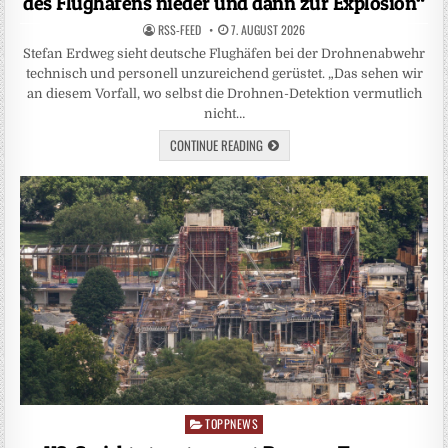
des Flughafens nieder und dann zur Explosion“
RSS-FEED
7. AUGUST 2026
Stefan Erdweg sieht deutsche Flughäfen bei der Drohnenabwehr
technisch und personell unzureichend gerüstet. „Das sehen wir
an diesem Vorfall, wo selbst die Drohnen-Detektion vermutlich
nicht…
CONTINUE READING
TOPPNEWS
Posted
in