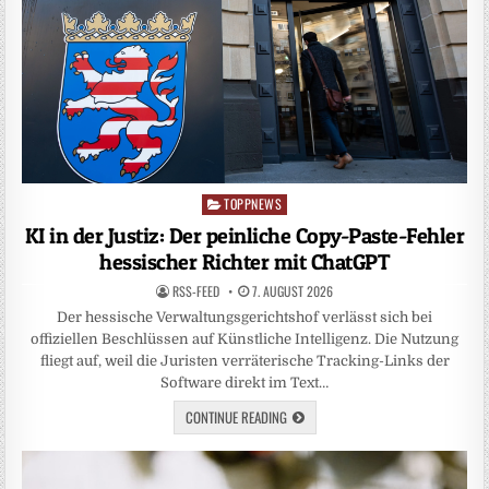
TOPPNEWS
Posted
in
KI in der Justiz: Der peinliche Copy-Paste-Fehler
hessischer Richter mit ChatGPT
RSS-FEED
7. AUGUST 2026
Der hessische Verwaltungsgerichtshof verlässt sich bei
offiziellen Beschlüssen auf Künstliche Intelligenz. Die Nutzung
fliegt auf, weil die Juristen verräterische Tracking-Links der
Software direkt im Text…
CONTINUE READING