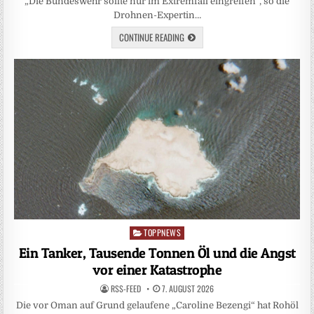
„Die Bundeswehr sollte nur im Extremfall eingreifen“, so die
Drohnen-Expertin…
CONTINUE READING
TOPPNEWS
Posted
in
Ein Tanker, Tausende Tonnen Öl und die Angst
vor einer Katastrophe
RSS-FEED
7. AUGUST 2026
Die vor Oman auf Grund gelaufene „Caroline Bezengi“ hat Rohöl