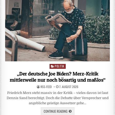
POLITIK
Posted
in
„Der deutsche Joe Biden? Merz-Kritik
mittlerweile nur noch bösartig und maßlos“
RSS-FEED
7. AUGUST 2026
Friedrich Merz steht massiv in der Kritik – vieles davon ist laut
Dennis Sand berechtigt. Doch die Debatte über Versprecher und
angebliche geistige Aussetzer gehe…
CONTINUE READING