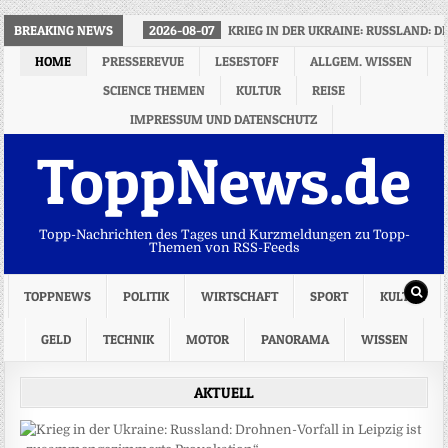
BREAKING NEWS
2026-08-07
KRIEG IN DER UKRAINE: RUSSLAND:
HOME
PRESSEREVUE
LESESTOFF
ALLGEM. WISSEN
SCIENCE THEMEN
KULTUR
REISE
IMPRESSUM UND DATENSCHUTZ
ToppNews.de
Topp-Nachrichten des Tages und Kurzmeldungen zu Topp-
Themen von RSS-Feeds
TOPPNEWS
POLITIK
WIRTSCHAFT
SPORT
KULTUR
GELD
TECHNIK
MOTOR
PANORAMA
WISSEN
AKTUELL