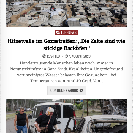
TOPPNEWS
Posted
in
Hitzewelle im Gazastreifen: „Die Zelte sind wie
stickige Backöfen“
RSS-FEED
7. AUGUST 2026
Hunderttausende Menschen leben noch immer in
Notunterkünften in Gaza-Stadt. Krankheiten, Ungeziefer und
verunreinigtes Wasser belasten ihre Gesundheit – bei
Temperaturen von rund 40 Grad. Von…
CONTINUE READING