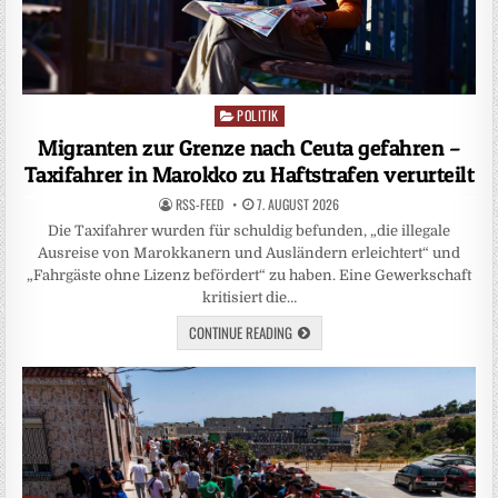
POLITIK
Posted
in
Migranten zur Grenze nach Ceuta gefahren –
Taxifahrer in Marokko zu Haftstrafen verurteilt
RSS-FEED
7. AUGUST 2026
Die Taxifahrer wurden für schuldig befunden, „die illegale
Ausreise von Marokkanern und Ausländern erleichtert“ und
„Fahrgäste ohne Lizenz befördert“ zu haben. Eine Gewerkschaft
kritisiert die…
CONTINUE READING