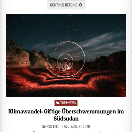
CONTINUE READING
TOPPNEWS
Posted
in
Klimawandel: Giftige Überschwemmungen im
Südsudan
RSS-FEED
7. AUGUST 2026