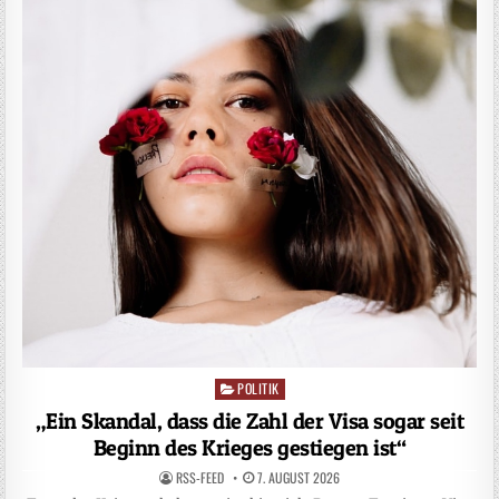
POLITIK
Posted
in
„Ein Skandal, dass die Zahl der Visa sogar seit
Beginn des Krieges gestiegen ist“
RSS-FEED
7. AUGUST 2026