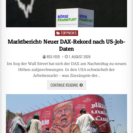
TOPPNEWS
Posted
in
Marktbericht: Neuer DAX-Rekord nach US-Job-
Daten
RSS-FEED
7. AUGUST 2026
Im Sog der Wall Street hat sich der DAX am Nachmittag zu neuen
Höhen aufgeschwungen. In den USA schwächelt der
Arbeitsmarkt – was Zinsängste der…
CONTINUE READING