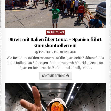
TOPPNEWS
Posted
in
Streit mit Italien über Ceuta – Spanien führt
Grenzkontrollen ein
RSS-FEED
7. AUGUST 2026
Als Reaktion auf den Ansturm auf die spanische Exklave Ceuta
hatte Italien das Schengen-Abkommen mit Madrid ausgesetzt.
Spanien forderte ein Ende – und kündigt nun…
CONTINUE READING