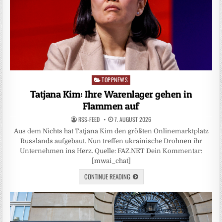
TOPPNEWS
Posted
in
Tatjana Kim: Ihre Warenlager gehen in
Flammen auf
RSS-FEED
7. AUGUST 2026
Aus dem Nichts hat Tatjana Kim den größten Onlinemarktplatz
Russlands aufgebaut. Nun treffen ukrainische Drohnen ihr
Unternehmen ins Herz. Quelle: FAZ.NET Dein Kommentar:
[mwai_chat]
CONTINUE READING