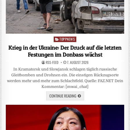
TOPPNEWS
Posted
in
Krieg in der Ukraine: Der Druck auf die letzten
Festungen im Donbass wächst
RSS-FEED
7. AUGUST 2026
In Kramatorsk und Slowjansk schlagen täglich russische
Gleitbomben und Drohnen ein. Die einstigen Rückzugsorte
werden mehr und mehr zum Schlachtfeld. Quelle: FAZ.NET Dein
Kommentar: [mwai_chat]
CONTINUE READING