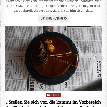
Trotz des Kriegs erhalten weiterhin viele Russen Touristen-Visa
für die EU. Jan-Christoph Oetjen fordert strengere Regeln und
eine schnelle Anpassung. „Die, die da hinreisen, das…
CONTINUE READING
POLITIK
Posted
in
„Stellen Sie sich vor, die kommt im Vorbereich