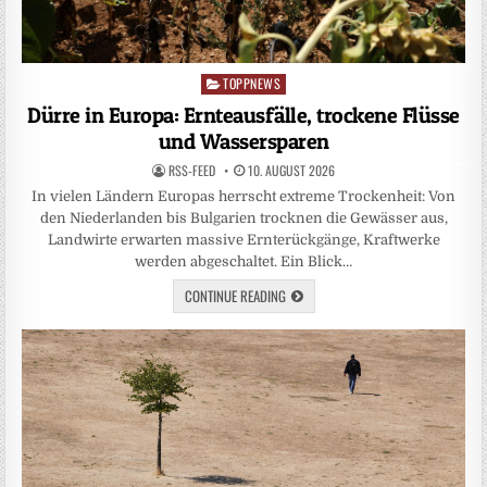
TOPPNEWS
Posted
in
Dürre in Europa: Ernteausfälle, trockene Flüsse
und Wassersparen
RSS-FEED
10. AUGUST 2026
In vielen Ländern Europas herrscht extreme Trockenheit: Von
den Niederlanden bis Bulgarien trocknen die Gewässer aus,
Landwirte erwarten massive Ernterückgänge, Kraftwerke
werden abgeschaltet. Ein Blick…
CONTINUE READING