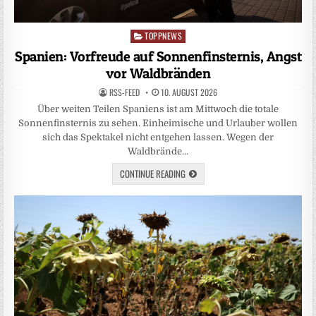
TOPPNEWS
Posted
in
Spanien: Vorfreude auf Sonnenfinsternis, Angst
vor Waldbränden
RSS-FEED
10. AUGUST 2026
Über weiten Teilen Spaniens ist am Mittwoch die totale
Sonnenfinsternis zu sehen. Einheimische und Urlauber wollen
sich das Spektakel nicht entgehen lassen. Wegen der
Waldbrände…
CONTINUE READING