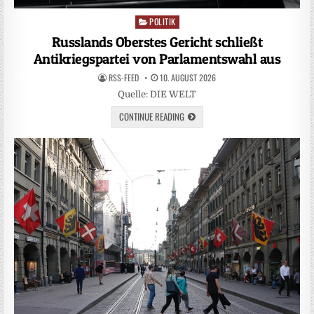
POLITIK
Posted
in
Russlands Oberstes Gericht schließt
Antikriegspartei von Parlamentswahl aus
RSS-FEED
10. AUGUST 2026
Quelle: DIE WELT
CONTINUE READING