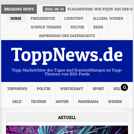
BREAKING NEWS
2026-08-10
FLUGABWEHR: WIE KYJIW AUS DER 
HOME
PRESSEREVUE
LESESTOFF
ALLGEM. WISSEN
SCIENCE THEMEN
KULTUR
REISE
IMPRESSUM UND DATENSCHUTZ
ToppNews.de
Topp-Nachrichten des Tages und Kurzmeldungen zu Topp-
Themen von RSS-Feeds
TOPPNEWS
POLITIK
WIRTSCHAFT
SPORT
KULTUR
GELD
TECHNIK
MOTOR
PANORAMA
WISSEN
AKTUELL