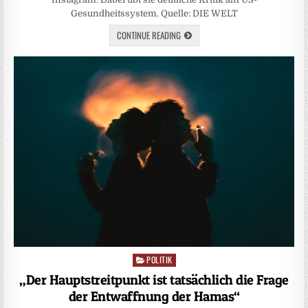
Gesundheitssystem. Quelle: DIE WELT
CONTINUE READING
POLITIK
Posted
in
„Der Hauptstreitpunkt ist tatsächlich die Frage
der Entwaffnung der Hamas“