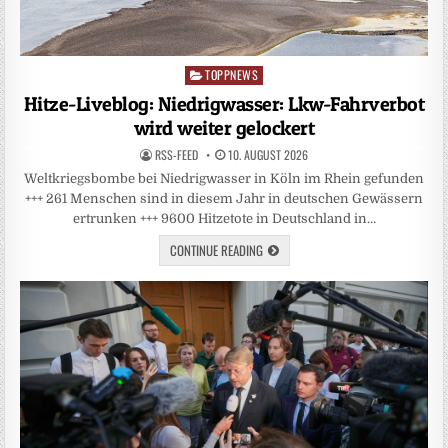
TOPPNEWS
Posted
in
Hitze-Liveblog: Niedrigwasser: Lkw-Fahrverbot
wird weiter gelockert
RSS-FEED
10. AUGUST 2026
Weltkriegsbombe bei Niedrigwasser in Köln im Rhein gefunden
+++ 261 Menschen sind in diesem Jahr in deutschen Gewässern
ertrunken +++ 9600 Hitzetote in Deutschland in…
CONTINUE READING