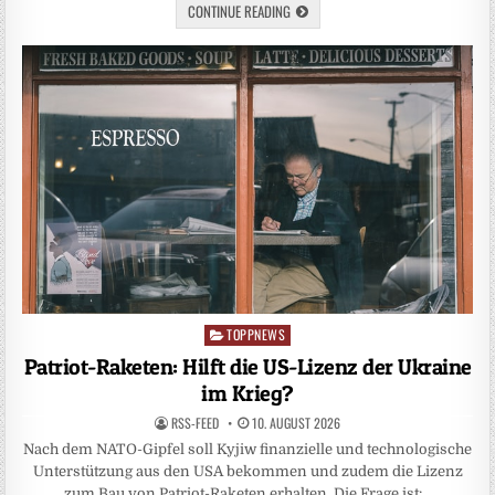
CONTINUE READING
TOPPNEWS
Posted
in
Patriot-Raketen: Hilft die US-Lizenz der Ukraine
im Krieg?
RSS-FEED
10. AUGUST 2026
Nach dem NATO-Gipfel soll Kyjiw finanzielle und technologische
Unterstützung aus den USA bekommen und zudem die Lizenz
zum Bau von Patriot-Raketen erhalten. Die Frage ist:…