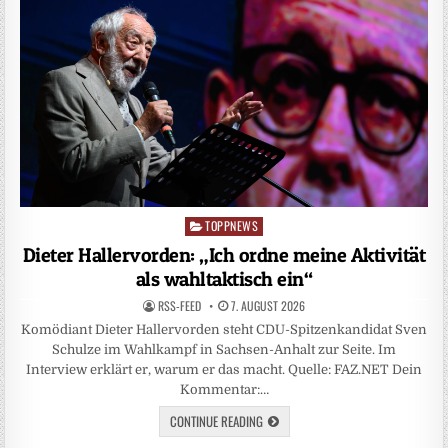
TOPPNEWS
Posted
in
Dieter Hallervorden: „Ich ordne meine Aktivität
als wahltaktisch ein“
RSS-FEED
7. AUGUST 2026
Komödiant Dieter Hallervorden steht CDU-Spitzenkandidat Sven
Schulze im Wahlkampf in Sachsen-Anhalt zur Seite. Im
Interview erklärt er, warum er das macht. Quelle: FAZ.NET Dein
Kommentar:…
CONTINUE READING