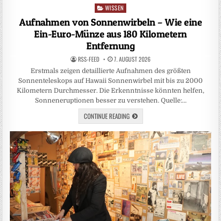
WISSEN
Posted
in
Aufnahmen von Sonnenwirbeln – Wie eine
Ein-Euro-Münze aus 180 Kilometern
Entfernung
RSS-FEED
7. AUGUST 2026
Erstmals zeigen detaillierte Aufnahmen des größten
Sonnenteleskops auf Hawaii Sonnenwirbel mit bis zu 2000
Kilometern Durchmesser. Die Erkenntnisse könnten helfen,
Sonneneruptionen besser zu verstehen. Quelle:…
CONTINUE READING