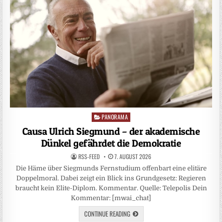
PANORAMA
Posted
in
Causa Ulrich Siegmund – der akademische
Dünkel gefährdet die Demokratie
RSS-FEED
7. AUGUST 2026
Die Häme über Siegmunds Fernstudium offenbart eine elitäre
Doppelmoral. Dabei zeigt ein Blick ins Grundgesetz: Regieren
braucht kein Elite-Diplom. Kommentar. Quelle: Telepolis Dein
Kommentar: [mwai_chat]
CONTINUE READING