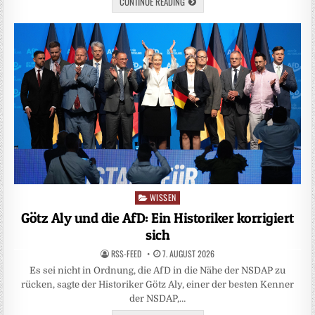
CONTINUE READING
WISSEN
Posted
in
Götz Aly und die AfD: Ein Historiker korrigiert
sich
RSS-FEED
7. AUGUST 2026
Es sei nicht in Ordnung, die AfD in die Nähe der NSDAP zu
rücken, sagte der Historiker Götz Aly, einer der besten Kenner
der NSDAP,…