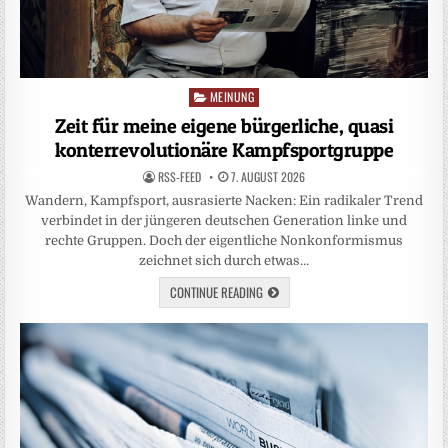
MEINUNG
Posted
in
Zeit für meine eigene bürgerliche, quasi
konterrevolutionäre Kampfsportgruppe
RSS-FEED
7. AUGUST 2026
Wandern, Kampfsport, ausrasierte Nacken: Ein radikaler Trend
verbindet in der jüngeren deutschen Generation linke und
rechte Gruppen. Doch der eigentliche Nonkonformismus
zeichnet sich durch etwas…
CONTINUE READING