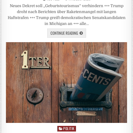
Neues Dekret soll „Geburtstourismus“ verhindern +++ Trump
droht nach Berichten über Raketenmangel mit langen
Haftstrafen +++ Trump greift demokratischen Senatskandidaten
in Michigan an +++ alle…
CONTINUE READING
POLITIK
Posted