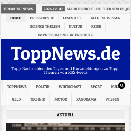
BREAKING NEWS
2026-08-07
MARKTBERICHT: ANLEGER VOR US-J
HOME
PRESSEREVUE
LESESTOFF
ALLGEM. WISSEN
SCIENCE THEMEN
KULTUR
REISE
IMPRESSUM UND DATENSCHUTZ
ToppNews.de
Topp-Nachrichten des Tages und Kurzmeldungen zu Topp-
Themen von RSS-Feeds
TOPPNEWS
POLITIK
WIRTSCHAFT
SPORT
KULTUR
GELD
TECHNIK
MOTOR
PANORAMA
WISSEN
AKTUELL