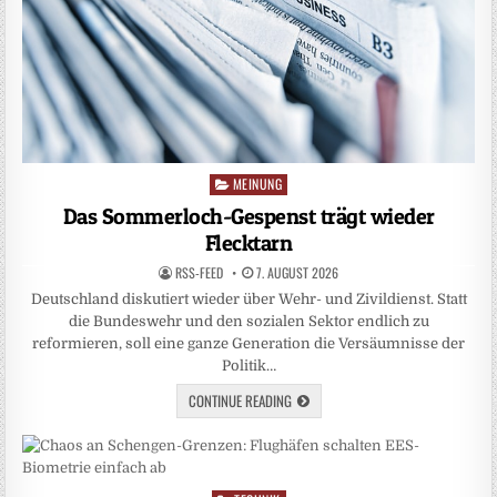
MEINUNG
Posted
in
Das Sommerloch-Gespenst trägt wieder
Flecktarn
RSS-FEED
7. AUGUST 2026
Deutschland diskutiert wieder über Wehr- und Zivildienst. Statt
die Bundeswehr und den sozialen Sektor endlich zu
reformieren, soll eine ganze Generation die Versäumnisse der
Politik…
CONTINUE READING