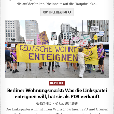
die auf der linken Rheinseite auf die Hauptbrücke…
CONTINUE READING
POLITIK
Posted
in
Berliner Wohnungsmarkt: Was die Linkspartei
enteignen will, hat sie als PDS verkauft
RSS-FEED
7. AUGUST 2026
Die Linkspartei will mit ihren Wunschpartnern SPD und Grünen