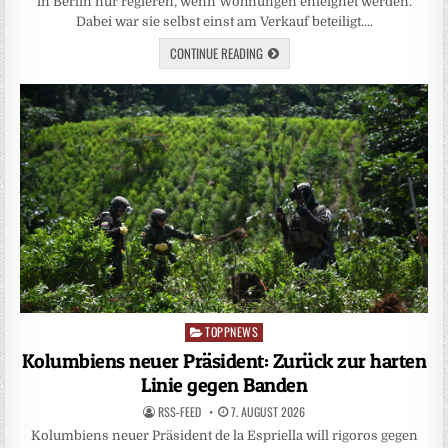
in Berlin nur regieren, wenn Wohnungen enteignet werden.
Dabei war sie selbst einst am Verkauf beteiligt….
CONTINUE READING
TOPPNEWS
Posted
in
Kolumbiens neuer Präsident: Zurück zur harten
Linie gegen Banden
RSS-FEED
7. AUGUST 2026
Kolumbiens neuer Präsident de la Espriella will rigoros gegen