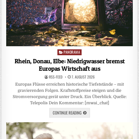
PANORAMA
Posted
in
Rhein, Donau, Elbe: Niedrigwasser bremst
Europas Wirtschaft aus
RSS-FEED
7. AUGUST 2026
Europas Flüsse erreichen historische Tiefststände – mit
gravierenden Folgen. Kraftstoffpreise steigen und die
Stromversorgung gerät unter Druck. Ein Überblick. Quelle:
Telepolis Dein Kommentar: [mwai_chat]
CONTINUE READING