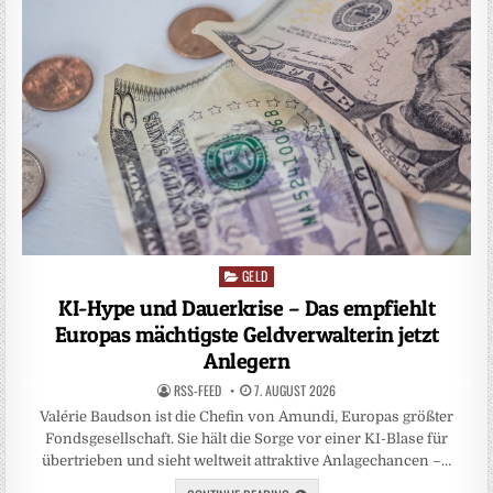
GELD
Posted
in
KI-Hype und Dauerkrise – Das empfiehlt
Europas mächtigste Geldverwalterin jetzt
Anlegern
RSS-FEED
7. AUGUST 2026
Valérie Baudson ist die Chefin von Amundi, Europas größter
Fondsgesellschaft. Sie hält die Sorge vor einer KI-Blase für
übertrieben und sieht weltweit attraktive Anlagechancen –…