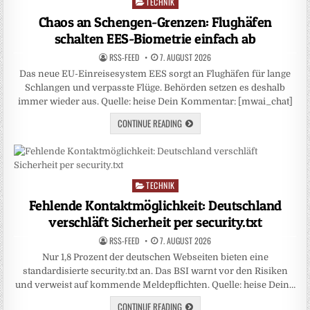
TECHNIK
Posted
in
Chaos an Schengen-Grenzen: Flughäfen
schalten EES-Biometrie einfach ab
RSS-FEED
7. AUGUST 2026
Das neue EU-Einreisesystem EES sorgt an Flughäfen für lange
Schlangen und verpasste Flüge. Behörden setzen es deshalb
immer wieder aus. Quelle: heise Dein Kommentar: [mwai_chat]
CONTINUE READING
TECHNIK
Posted
in
Fehlende Kontaktmöglichkeit: Deutschland
verschläft Sicherheit per security.txt
RSS-FEED
7. AUGUST 2026
Nur 1,8 Prozent der deutschen Webseiten bieten eine
standardisierte security.txt an. Das BSI warnt vor den Risiken
und verweist auf kommende Meldepflichten. Quelle: heise Dein…
CONTINUE READING