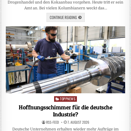
Drogenhandel und den Kokaanbau vorgehen. Heute tritt er sein
Amt an. Bei vielen Kolumbianern weckt das…
CONTINUE READING
TOPPNEWS
Posted
in
Hoffnungsschimmer für die deutsche
Industrie?
RSS-FEED
7. AUGUST 2026
Deutsche Unternehmen erhalten wieder mehr Aufträge im