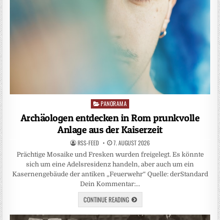
PANORAMA
Posted
in
Archäologen entdecken in Rom prunkvolle
Anlage aus der Kaiserzeit
RSS-FEED
7. AUGUST 2026
Prächtige Mosaike und Fresken wurden freigelegt. Es könnte
sich um eine Adelsresidenz handeln, aber auch um ein
Kasernengebäude der antiken „Feuerwehr“ Quelle: derStandard
Dein Kommentar:…
CONTINUE READING