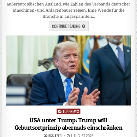
außereuropäischen Ausland, wie Zahlen des Verbands deutscher
Maschinen- und Anlagenbauer zeigen. Eine Wende für die
Branche in angespannten…
CONTINUE READING
TOPPNEWS
Posted
in
USA unter Trump: Trump will
Geburtsortprinzip abermals einschränken
RSS-FEED
7. AUGUST 2026