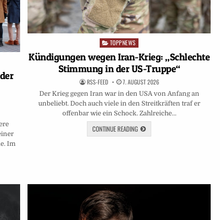
TOPPNEWS
Posted
in
Kündigungen wegen Iran-Krieg: „Schlechte
Stimmung in der US-Truppe“
 der
RSS-FEED
7. AUGUST 2026
Der Krieg gegen Iran war in den USA von Anfang an
unbeliebt. Doch auch viele in den Streitkräften traf er
offenbar wie ein Schock. Zahlreiche…
ere
CONTINUE READING
einer
e. Im