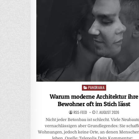
PANORAMA
Posted
in
Warum moderne Architektur ihre
Bewohner oft im Stich lässt
RSS-FEED
7. AUGUST 2026
Nicht jeder Betonbau ist schlecht. Viele Neubaut
vernachlässigen aber Grundlegendes: Sie schaf
Wohnungen, jedoch keine Orte, an denen Mensche
leben. Quelle: Telepolis Dein Kommentar:…