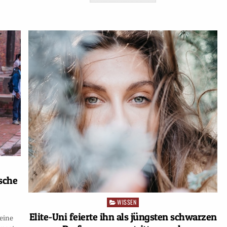
sche
WISSEN
Posted
in
Elite-Uni feierte ihn als jüngsten schwarzen
eine