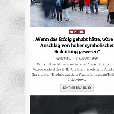
POLITIK
Posted
in
„Wenn das Erfolg gehabt hätte, wäre
Anschlag von hoher symbolischer
Bedeutung gewesen“
RSS-FEED
7. AUGUST 2026
„Wir sind nicht mehr im Frieden“, warnt der früh
Vizepräsident des BND, Ole Diehl, nach dem Fund 
Sprengstoff-Drohne auf dem Flughafen Leipzig/Hall
Interview…
CONTINUE READING