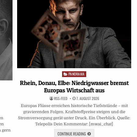
PANORAMA
Posted
in
Rhein, Donau, Elbe: Niedrigwasser bremst
Europas Wirtschaft aus
RSS-FEED
7. AUGUST 2026
Europas Flüsse erreichen historische Tiefststände – mit
gravierenden Folgen. Kraftstoffpreise steigen und die
Stromversorgung gerät unter Druck. Ein Überblick. Quelle:
en
Telepolis Dein Kommentar: [mwai_chat]
fen
n gern
CONTINUE READING