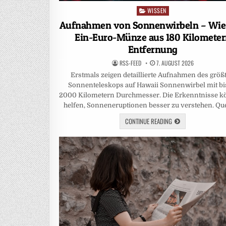
WISSEN
Posted
in
Aufnahmen von Sonnenwirbeln – Wie
Ein-Euro-Münze aus 180 Kilomete
Entfernung
RSS-FEED
7. AUGUST 2026
Erstmals zeigen detaillierte Aufnahmen des größ
Sonnenteleskops auf Hawaii Sonnenwirbel mit bi
2000 Kilometern Durchmesser. Die Erkenntnisse k
helfen, Sonneneruptionen besser zu verstehen. Que
CONTINUE READING