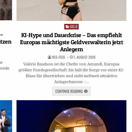
GELD
Posted
in
 –
KI-Hype und Dauerkrise – Das empfiehlt
itzen
Europas mächtigste Geldverwalterin jetzt
Anlegern
RSS-FEED
7. AUGUST 2026
he
Valérie Baudson ist die Chefin von Amundi, Europas
 Wende
größter Fondsgesellschaft. Sie hält die Sorge vor einer KI-
Blase für übertrieben und sieht weltweit attraktive
Anlagechancen –…
CONTINUE READING