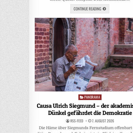
CONTINUE READING
PANORAMA
Posted
in
Causa Ulrich Siegmund – der akademi
Dünkel gefährdet die Demokratie
RSS-FEED
7. AUGUST 2026
Die Häme über Siegmunds Fernstudium offenbart 