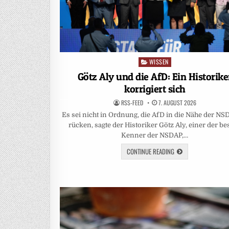
WISSEN
Posted
in
Götz Aly und die AfD: Ein Historike
korrigiert sich
RSS-FEED
7. AUGUST 2026
Es sei nicht in Ordnung, die AfD in die Nähe der NS
rücken, sagte der Historiker Götz Aly, einer der be
Kenner der NSDAP,…
CONTINUE READING