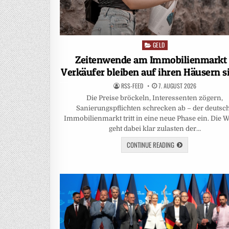
GELD
Posted
in
Zeitenwende am Immobilienmarkt
Verkäufer bleiben auf ihren Häusern s
RSS-FEED
7. AUGUST 2026
Die Preise bröckeln, Interessenten zögern,
Sanierungspflichten schrecken ab – der deutsc
Immobilienmarkt tritt in eine neue Phase ein. Die
geht dabei klar zulasten der…
CONTINUE READING