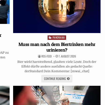
r
PANORAMA
Posted
in
Muss man nach dem Biertrinken mehr
urinieren?
DAP zu
RSS-FEED
7. AUGUST 2026
sten
Bier wirkt harntreibend, glauben viele Leute. Doch der
Effekt dürfte anders ausfallen als gedacht Quelle:
derStandard Dein Kommentar: [mwai_chat]
CONTINUE READING