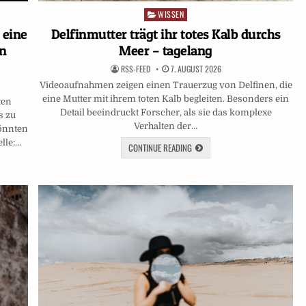
WISSEN
Posted
in
 eine
Delfinmutter trägt ihr totes Kalb durchs
rn
Meer – tagelang
RSS-FEED
7. AUGUST 2026
Videoaufnahmen zeigen einen Trauerzug von Delfinen, die
eine Mutter mit ihrem toten Kalb begleiten. Besonders ein
ten
Detail beeindruckt Forscher, als sie das komplexe
s zu
Verhalten der…
önnten
lle:…
CONTINUE READING