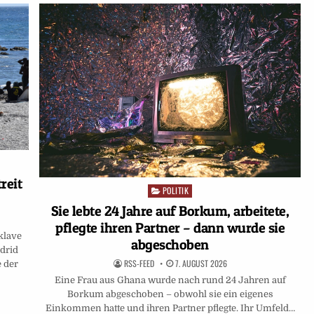
reit
POLITIK
Posted
in
Sie lebte 24 Jahre auf Borkum, arbeitete,
pflegte ihren Partner – dann wurde sie
klave
abgeschoben
drid
RSS-FEED
7. AUGUST 2026
e der
Eine Frau aus Ghana wurde nach rund 24 Jahren auf
Borkum abgeschoben – obwohl sie ein eigenes
Einkommen hatte und ihren Partner pflegte. Ihr Umfeld…