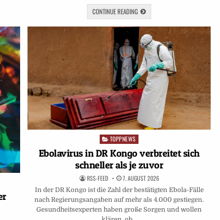
CONTINUE READING
TOPPNEWS
Posted
in
Ebolavirus in DR Kongo verbreitet sich
schneller als je zuvor
RSS-FEED
7. AUGUST 2026
In der DR Kongo ist die Zahl der bestätigten Ebola-Fälle
er
nach Regierungsangaben auf mehr als 4.000 gestiegen.
Gesundheitsexperten haben große Sorgen und wollen
klären, ob…