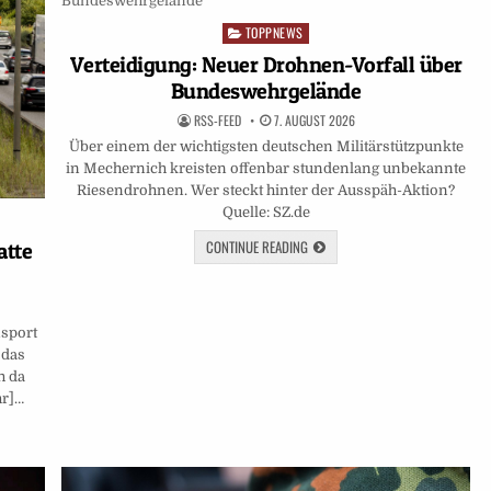
TOPPNEWS
Posted
in
Verteidigung: Neuer Drohnen-Vorfall über
Bundeswehrgelände
RSS-FEED
7. AUGUST 2026
Über einem der wichtigsten deutschen Militärstützpunkte
in Mechernich kreisten offenbar stundenlang unbekannte
Riesendrohnen. Wer steckt hinter der Ausspäh-Aktion?
Quelle: SZ.de
CONTINUE READING
atte
nsport
 das
h da
hr]…