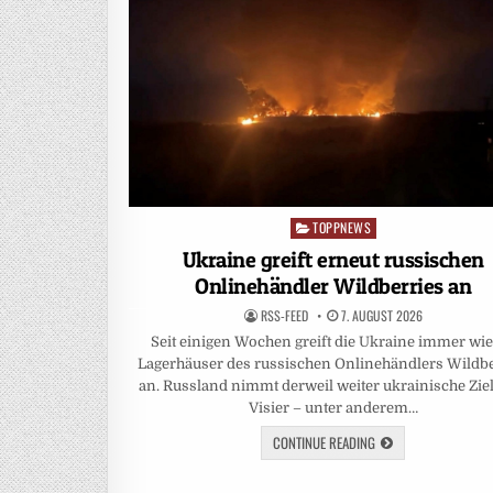
TOPPNEWS
Posted
in
Ukraine greift erneut russischen
Onlinehändler Wildberries an
RSS-FEED
7. AUGUST 2026
Seit einigen Wochen greift die Ukraine immer wi
Lagerhäuser des russischen Onlinehändlers Wildbe
an. Russland nimmt derweil weiter ukrainische Ziel
Visier – unter anderem…
CONTINUE READING