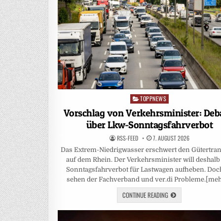
TOPPNEWS
Posted
in
Vorschlag von Verkehrsminister: Deb
über Lkw-Sonntagsfahrverbot
RSS-FEED
7. AUGUST 2026
Das Extrem-Niedrigwasser erschwert den Gütertra
auf dem Rhein. Der Verkehrsminister will deshalb
Sonntagsfahrverbot für Lastwagen aufheben. Doc
sehen der Fachverband und ver.di Probleme.[me
CONTINUE READING