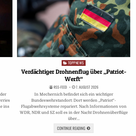
TOPPNEWS
Posted
in
Verdächtiger Drohnenflug über „Patriot-
Werft“
RSS-FEED
7. AUGUST 2026
eder
In Mechernich befindet sich ein wichtiger
rries
Bundeswehrstandort: Dort werden „Patriot“-
e ins
Flugabwehrsysteme repariert. Nach Informationen von
WDR, NDR und SZ soll es in der Nacht Drohnenüberflüge
über…
CONTINUE READING