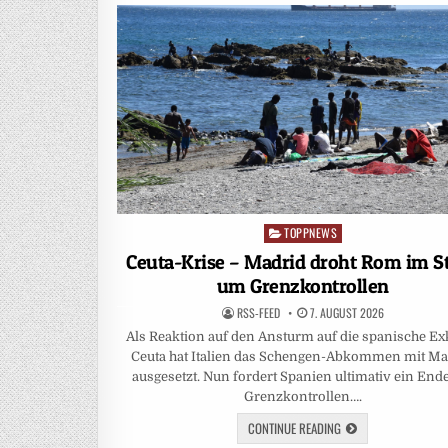
TOPPNEWS
Posted
in
Ceuta-Krise – Madrid droht Rom im St
um Grenzkontrollen
RSS-FEED
7. AUGUST 2026
Als Reaktion auf den Ansturm auf die spanische Ex
Ceuta hat Italien das Schengen-Abkommen mit Ma
ausgesetzt. Nun fordert Spanien ultimativ ein End
Grenzkontrollen….
CONTINUE READING