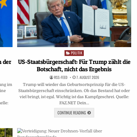
POLITIK
Posted
in
US-Staatsbürgerschaft: Für Trump zählt die
n der
Botschaft, nicht das Ergebnis
RSS-FEED
7. AUGUST 2026
Trump will wieder das Geburtsortsprinzip für die US-
rung im
Staatsbürgerschaft einschränken. Ob das Bestand hat oder
ine
viel bringt, ist egal. Wichtig ist das Kampfgeschrei. Quelle:
FAZ.NET Dein…
elle:
CONTINUE READING