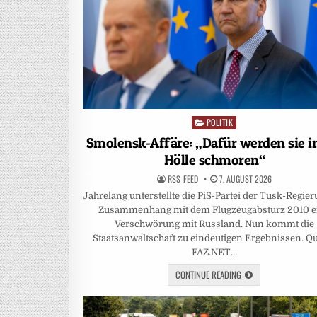
POLITIK
Posted
in
Smolensk-Affäre: „Dafür werden sie i
Hölle schmoren“
RSS-FEED
7. AUGUST 2026
Jahrelang unterstellte die PiS-Partei der Tusk-Regie
Zusammenhang mit dem Flugzeugabsturz 2010 e
Verschwörung mit Russland. Nun kommt die
Staatsanwaltschaft zu eindeutigen Ergebnissen. Qu
FAZ.NET…
CONTINUE READING