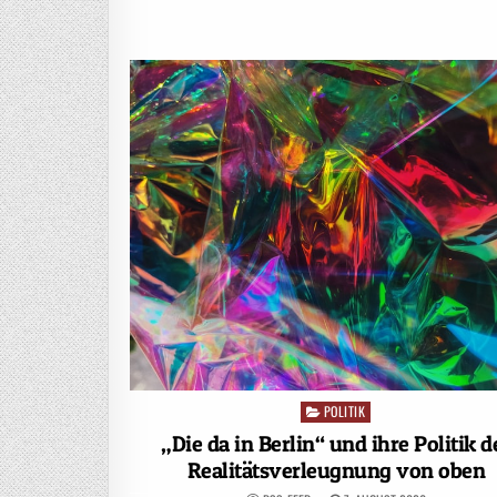
POLITIK
Posted
in
„Die da in Berlin“ und ihre Politik d
Realitätsverleugnung von oben