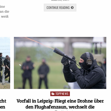
ine
CONTINUE READING
an die
 weiß
TOPPNEWS
Posted
in
cht
Vorfall in Leipzig: Fliegt eine Drohne über
den
den Flughafenzaun, wechselt die