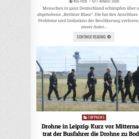
RSS-FEED
7. AUGUST 2026
Menschen in ganz Deutschland schimpfen über e
abgehobene „Berliner Blase“. Die hat den Anschluss 
Probleme und Gedanken der Bevölkerung verloren,
unser Autor…
CONTINUE READING
TOPPNEWS
Posted
in
Drohne in Leipzig: Kurz vor Mitterna
trat der Busfahrer die Drohne zu Bo