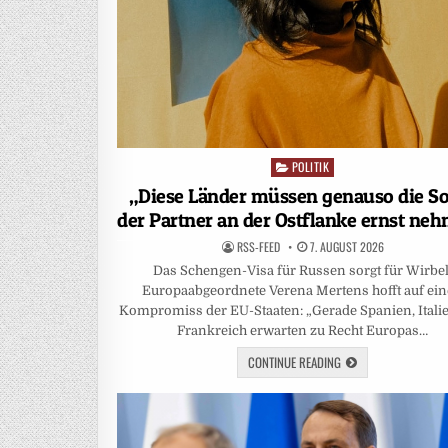
POLITIK
Posted
in
„Diese Länder müssen genauso die S
der Partner an der Ostflanke ernst ne
RSS-FEED
7. AUGUST 2026
Das Schengen-Visa für Russen sorgt für Wirbel
Europaabgeordnete Verena Mertens hofft auf ei
Kompromiss der EU-Staaten: „Gerade Spanien, Itali
Frankreich erwarten zu Recht Europas…
CONTINUE READING