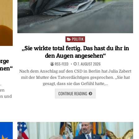
POLITIK
Posted
in
„Sie wirkte total fertig. Das hast du ihr in
den Augen angesehen“
orge
RSS-FEED
7. AUGUST 2026
hmen“
Nach dem Anschlag auf den CSD in Berlin hat Julia Zabert
mit der Mutter des Tatverdächtigen gesprochen. „Sie hat
gesagt, dass sie das Gefühl hatte,…
.
nen
CONTINUE READING
en und