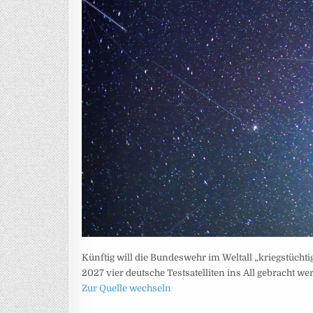
Künftig will die Bundeswehr im Weltall „kriegstücht
2027 vier deutsche Testsatelliten ins All gebracht w
Zur Quelle wechseln