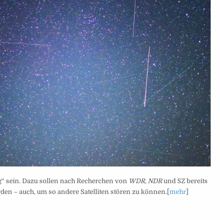
ig“ sein. Dazu sollen nach Recherchen von
WDR
,
NDR
und SZ bereits
erden – auch, um so andere Satelliten stören zu können.[
mehr
]