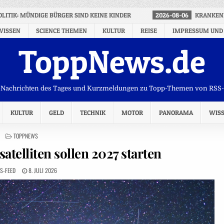
OLITIK: MÜNDIGE BÜRGER SIND KEINE KINDER
2026-08-06
KRANKEN
WISSEN
SCIENCE THEMEN
KULTUR
REISE
IMPRESSUM UND
ToppNews.de
Nachrichten des Tages und Kurzmeldungen zu Topp-Themen von RSS
KULTUR
GELD
TECHNIK
MOTOR
PANORAMA
WIS
POSTED
TOPPNEWS
IN
atelliten sollen 2027 starten
S-FEED
8. JULI 2026