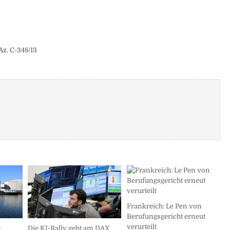
Az. C-348/13
Frankreich: Le Pen von
Berufungsgericht erneut
verurteilt
r
Die KI-Rally geht am DAX