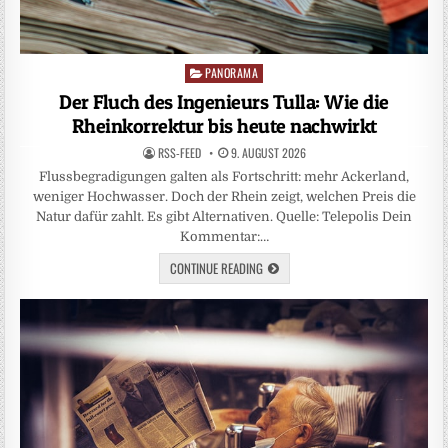
PANORAMA
Posted
in
Der Fluch des Ingenieurs Tulla: Wie die
Rheinkorrektur bis heute nachwirkt
RSS-FEED
9. AUGUST 2026
Flussbegradigungen galten als Fortschritt: mehr Ackerland,
weniger Hochwasser. Doch der Rhein zeigt, welchen Preis die
Natur dafür zahlt. Es gibt Alternativen. Quelle: Telepolis Dein
Kommentar:…
CONTINUE READING