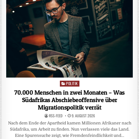
POLITIK
Posted
in
70.000 Menschen in zwei Monaten – Was
Südafrikas Abschiebeoffensive über
Migrationspolitik verrät
RSS-FEED
9. AUGUST 2026
Nach dem Ende der Apartheid kamen Millionen Afrikaner nach
Südafrika, um Arbeit zu finden. Nun verlassen viele das Land.
Eine Spurensuche zeigt, wie Fremdenfeindlichkeit und…