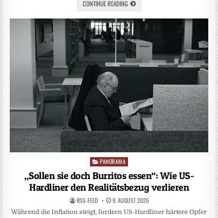
CONTINUE READING
PANORAMA
Posted
in
„Sollen sie doch Burritos essen“: Wie US-
Hardliner den Realitätsbezug verlieren
RSS-FEED
9. AUGUST 2026
Während die Inflation steigt, fordern US-Hardliner härtere Opfer