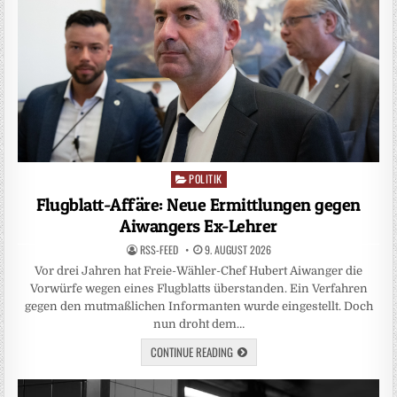
POLITIK
Posted
in
Flugblatt-Affäre: Neue Ermittlungen gegen
Aiwangers Ex-Lehrer
RSS-FEED
9. AUGUST 2026
Vor drei Jahren hat Freie-Wähler-Chef Hubert Aiwanger die
Vorwürfe wegen eines Flugblatts überstanden. Ein Verfahren
gegen den mutmaßlichen Informanten wurde eingestellt. Doch
nun droht dem…
CONTINUE READING