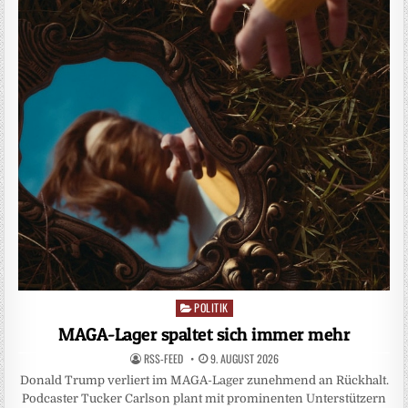
POLITIK
Posted
in
MAGA-Lager spaltet sich immer mehr
RSS-FEED
9. AUGUST 2026
Donald Trump verliert im MAGA-Lager zunehmend an Rückhalt.
Podcaster Tucker Carlson plant mit prominenten Unterstützern