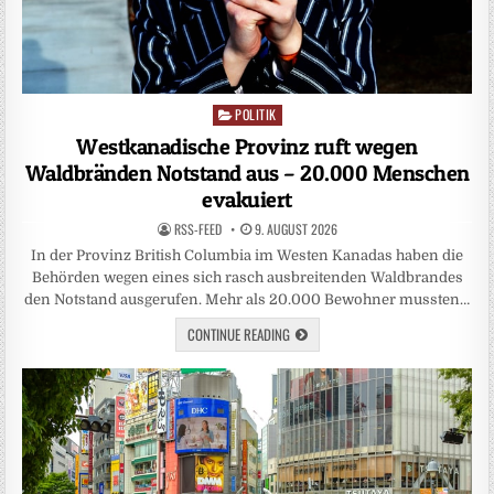
POLITIK
Posted
in
Westkanadische Provinz ruft wegen
Waldbränden Notstand aus – 20.000 Menschen
evakuiert
RSS-FEED
9. AUGUST 2026
In der Provinz British Columbia im Westen Kanadas haben die
Behörden wegen eines sich rasch ausbreitenden Waldbrandes
den Notstand ausgerufen. Mehr als 20.000 Bewohner mussten…
CONTINUE READING