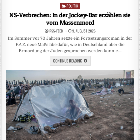
POLITIK
Posted
in
NS-Verbrechen: In der Jockey-Bar erzählen sie
vom Massenmord
RSS-FEED
9. AUGUST 2026
Im Sommer vor 70 Jahren setzte ein Fortsetzungsroman in der
F.A.Z. neue Maßstäbe dafür, wie in Deutschland über die
Ermordung der Juden gesprochen werden konnte….
CONTINUE READING