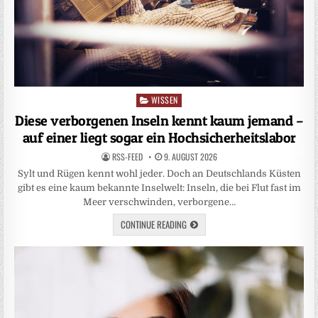
WISSEN
Posted
in
Diese verborgenen Inseln kennt kaum jemand –
auf einer liegt sogar ein Hochsicherheitslabor
RSS-FEED
9. AUGUST 2026
Sylt und Rügen kennt wohl jeder. Doch an Deutschlands Küsten
gibt es eine kaum bekannte Inselwelt: Inseln, die bei Flut fast im
Meer verschwinden, verborgene…
CONTINUE READING