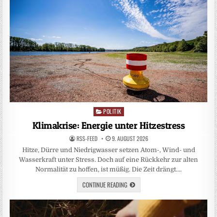
POLITIK
Posted
in
Klimakrise: Energie unter Hitzestress
RSS-FEED
9. AUGUST 2026
Hitze, Dürre und Niedrigwasser setzen Atom-, Wind- und
Wasserkraft unter Stress. Doch auf eine Rückkehr zur alten
Normalität zu hoffen, ist müßig. Die Zeit drängt….
CONTINUE READING