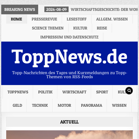
BREAKING NEWS
2026-08-09
WIRTSCHAFTSGESCHICHTE: DER WOHL
HOME
PRESSEREVUE
LESESTOFF
ALLGEM. WISSEN
SCIENCE THEMEN
KULTUR
REISE
IMPRESSUM UND DATENSCHUTZ
ToppNews.de
Topp-Nachrichten des Tages und Kurzmeldungen zu Topp-
Themen von RSS-Feeds
TOPPNEWS
POLITIK
WIRTSCHAFT
SPORT
KULTUR
GELD
TECHNIK
MOTOR
PANORAMA
WISSEN
AKTUELL