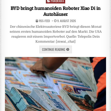
PANORAMA
Posted
in
BYD bringt humanoiden Roboter Xiao Di in
Autohäuser
RSS-FEED
9. AUGUST 2026
Der chinesische Elektroautoriese BYD bringt diesen Monat
seinen ersten humanoiden Roboter auf den Markt. Die USA
reagieren mit einem Importverbot. Quelle: Telepolis Dein
Kommentar: [mwai_chat]
CONTINUE READING