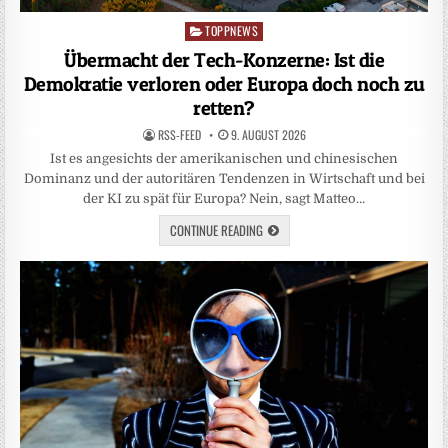
TOPPNEWS
Posted
in
Übermacht der Tech-Konzerne: Ist die
Demokratie verloren oder Europa doch noch zu
retten?
RSS-FEED
9. AUGUST 2026
Ist es angesichts der amerikanischen und chinesischen
Dominanz und der autoritären Tendenzen in Wirtschaft und bei
der KI zu spät für Europa? Nein, sagt Matteo…
CONTINUE READING