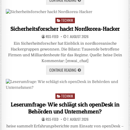
TECHNIK
Posted
in
Sicherheitsforscher hackt Nordkorea-Hacker
RSS-FEED
7. AUGUST 2026
Ein Sicherheitsforscher hat Einblick in nordkoreanische
Hackergruppen gewonnen. Die Bilanz: Tausende betroffene
Firmen und Milliardenbeute für das Regime. Quelle: heise Dein
Kommentar: [mwai_chat]
CONTINUE READING
TECHNIK
Posted
in
Leserumfrage: Wie schlägt sich openDesk in
Behörden und Unternehmen?
RSS-FEED
7. AUGUST 2026
heise sammelt Erfahrungsberichte zum Einsatz von openDesk –