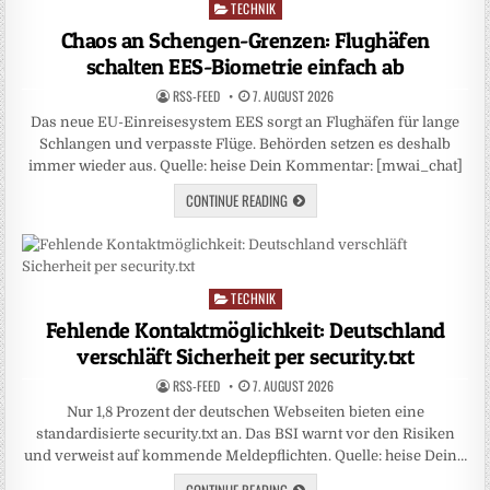
TECHNIK
Posted
in
Chaos an Schengen-Grenzen: Flughäfen
schalten EES-Biometrie einfach ab
RSS-FEED
7. AUGUST 2026
Das neue EU-Einreisesystem EES sorgt an Flughäfen für lange
Schlangen und verpasste Flüge. Behörden setzen es deshalb
immer wieder aus. Quelle: heise Dein Kommentar: [mwai_chat]
CONTINUE READING
TECHNIK
Posted
in
Fehlende Kontaktmöglichkeit: Deutschland
verschläft Sicherheit per security.txt
RSS-FEED
7. AUGUST 2026
Nur 1,8 Prozent der deutschen Webseiten bieten eine
standardisierte security.txt an. Das BSI warnt vor den Risiken
und verweist auf kommende Meldepflichten. Quelle: heise Dein…
CONTINUE READING