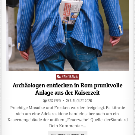
PANORAMA
Posted
in
Archäologen entdecken in Rom prunkvolle
Anlage aus der Kaiserzeit
RSS-FEED
7. AUGUST 2026
Prächtige Mosaike und Fresken wurden freigelegt. Es könnte
sich um eine Adelsresidenz handeln, aber auch um ein
Kasernengebäude der antiken „Feuerwehr“ Quelle: derStandard
Dein Kommentar:…