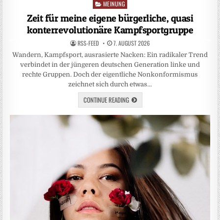
MEINUNG
Posted
in
Zeit für meine eigene bürgerliche, quasi
konterrevolutionäre Kampfsportgruppe
RSS-FEED
7. AUGUST 2026
Wandern, Kampfsport, ausrasierte Nacken: Ein radikaler Trend
verbindet in der jüngeren deutschen Generation linke und
rechte Gruppen. Doch der eigentliche Nonkonformismus
zeichnet sich durch etwas…
CONTINUE READING