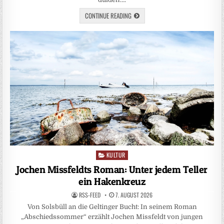
CONTINUE READING
KULTUR
Posted
in
Jochen Missfeldts Roman: Unter jedem Teller
ein Hakenkreuz
RSS-FEED
7. AUGUST 2026
Von Solsbüll an die Geltinger Bucht: In seinem Roman
„Abschiedssommer“ erzählt Jochen Missfeldt von jungen