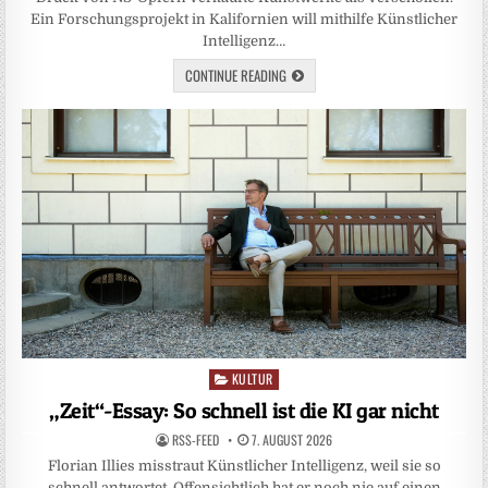
Ein Forschungsprojekt in Kalifornien will mithilfe Künstlicher
Intelligenz…
CONTINUE READING
KULTUR
Posted
in
„Zeit“-Essay: So schnell ist die KI gar nicht
RSS-FEED
7. AUGUST 2026
Florian Illies misstraut Künstlicher Intelligenz, weil sie so
schnell antwortet. Offensichtlich hat er noch nie auf einen