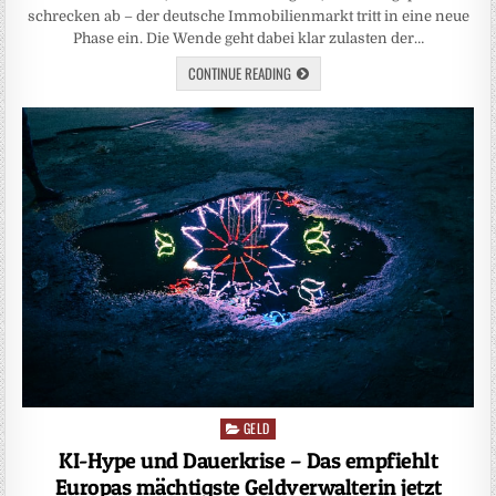
schrecken ab – der deutsche Immobilienmarkt tritt in eine neue
Phase ein. Die Wende geht dabei klar zulasten der…
CONTINUE READING
GELD
Posted
in
KI-Hype und Dauerkrise – Das empfiehlt
Europas mächtigste Geldverwalterin jetzt