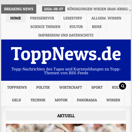
BREAKING NEWS
2026-08-07
KÜNDIGUNGEN WEGEN IRAN-KRIEG: „
HOME
PRESSEREVUE
LESESTOFF
ALLGEM. WISSEN
SCIENCE THEMEN
KULTUR
REISE
IMPRESSUM UND DATENSCHUTZ
ToppNews.de
Topp-Nachrichten des Tages und Kurzmeldungen zu Topp-
Themen von RSS-Feeds
TOPPNEWS
POLITIK
WIRTSCHAFT
SPORT
KULTUR
GELD
TECHNIK
MOTOR
PANORAMA
WISSEN
AKTUELL