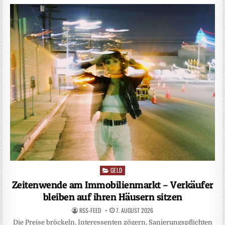
GELD
Posted
in
Zeitenwende am Immobilienmarkt – Verkäufer
bleiben auf ihren Häusern sitzen
RSS-FEED
7. AUGUST 2026
Die Preise bröckeln, Interessenten zögern, Sanierungspflichten