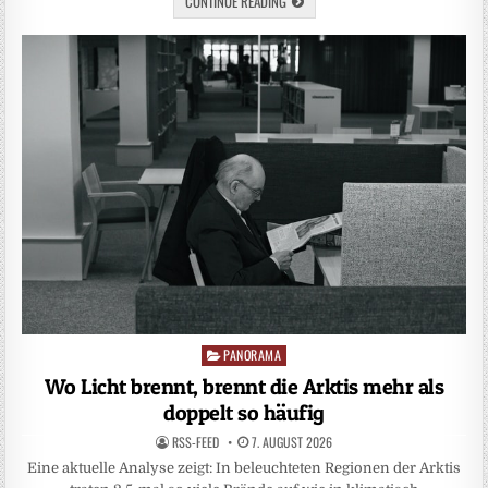
CONTINUE READING
PANORAMA
Posted
in
Wo Licht brennt, brennt die Arktis mehr als
doppelt so häufig
RSS-FEED
7. AUGUST 2026
Eine aktuelle Analyse zeigt: In beleuchteten Regionen der Arktis