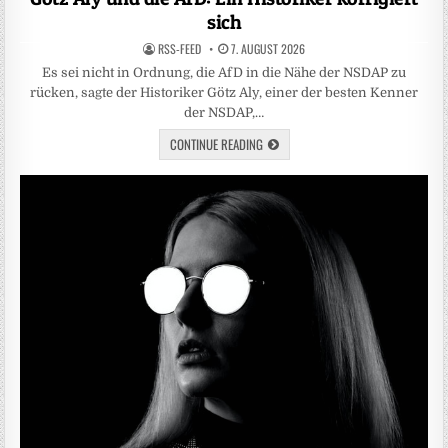
sich
RSS-FEED
7. AUGUST 2026
Es sei nicht in Ordnung, die AfD in die Nähe der NSDAP zu
rücken, sagte der Historiker Götz Aly, einer der besten Kenner
der NSDAP,…
CONTINUE READING