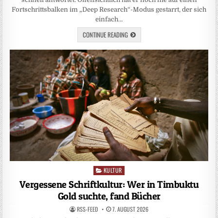
Fortschrittsbalken im „Deep Research“-Modus gestarrt, der sich
einfach…
CONTINUE READING
KULTUR
Posted
in
Vergessene Schriftkultur: Wer in Timbuktu
Gold suchte, fand Bücher
RSS-FEED
7. AUGUST 2026