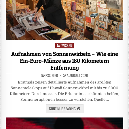
WISSEN
Posted
in
Aufnahmen von Sonnenwirbeln – Wie eine
Ein-Euro-Münze aus 180 Kilometern
Entfernung
RSS-FEED
7. AUGUST 2026
Erstmals zeigen detaillierte Aufnahmen des größten
Sonnenteleskops auf Hawaii Sonnenwirbel mit bis zu 2000
Kilometern Durchmesser. Die Erkenntnisse könnten helfen,
Sonneneruptionen besser zu verstehen. Quelle:…
CONTINUE READING