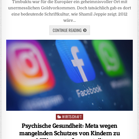
Timbuktu war für die Europäer ein geheimnisvoller Ort mit
unermesslichen Goldvorkommen. Doch tatsächlich gab es dort
eine bedeutende Schriftkultur, wie Shamil Jeppie zeigt. 2012
wäre…
CONTINUE READING
WIRTSCHAFT
Posted
in
Psychische Gesundheit: Meta wegen
mangelnden Schutzes von Kindern zu