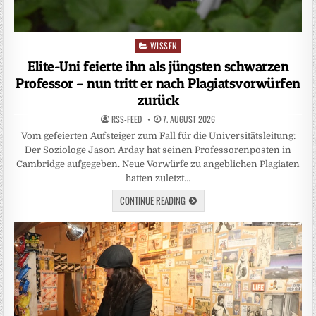
WISSEN
Posted
in
Elite-Uni feierte ihn als jüngsten schwarzen
Professor – nun tritt er nach Plagiatsvorwürfen
zurück
RSS-FEED
7. AUGUST 2026
Vom gefeierten Aufsteiger zum Fall für die Universitätsleitung:
Der Soziologe Jason Arday hat seinen Professorenposten in
Cambridge aufgegeben. Neue Vorwürfe zu angeblichen Plagiaten
hatten zuletzt…
CONTINUE READING