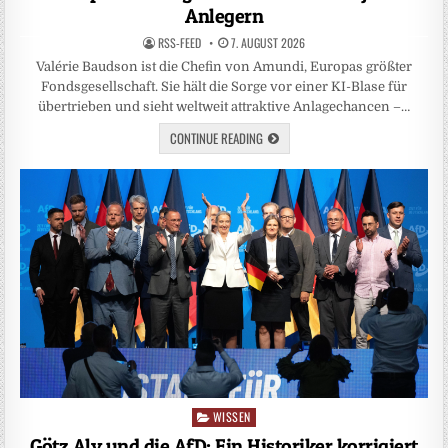
Anlegern
RSS-FEED
7. AUGUST 2026
Valérie Baudson ist die Chefin von Amundi, Europas größter
Fondsgesellschaft. Sie hält die Sorge vor einer KI-Blase für
übertrieben und sieht weltweit attraktive Anlagechancen –…
CONTINUE READING
WISSEN
Posted
in
Götz Aly und die AfD: Ein Historiker korrigiert