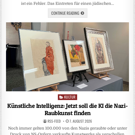
ist ein Fehler. Das Eintreten für einen jüdischen…
CONTINUE READING
KULTUR
Posted
in
Künstliche Intelligenz: Jetzt soll die KI die Nazi-
Raubkunst finden
RSS-FEED
7. AUGUST 2026
Noch immer gelten 100.000 von den Nazis geraubte oder unter
Druck von NS-Opfern verkaufte Kunstwerke als verschollen.