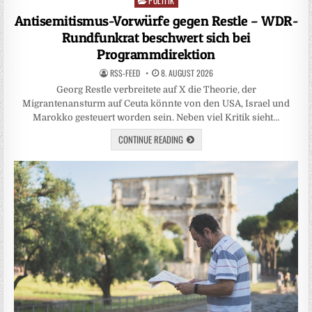
POLITIK
Posted
in
Antisemitismus-Vorwürfe gegen Restle – WDR-
Rundfunkrat beschwert sich bei
Programmdirektion
RSS-FEED
8. AUGUST 2026
Georg Restle verbreitete auf X die Theorie, der
Migrantenansturm auf Ceuta könnte von den USA, Israel und
Marokko gesteuert worden sein. Neben viel Kritik sieht…
CONTINUE READING