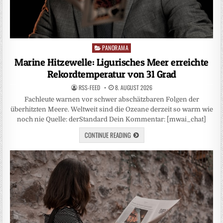
PANORAMA
Posted
in
Marine Hitzewelle: Ligurisches Meer erreichte
Rekordtemperatur von 31 Grad
RSS-FEED
8. AUGUST 2026
Fachleute warnen vor schwer abschätzbaren Folgen der
überhitzten Meere. Weltweit sind die Ozeane derzeit so warm wie
noch nie Quelle: derStandard Dein Kommentar: [mwai_chat]
CONTINUE READING