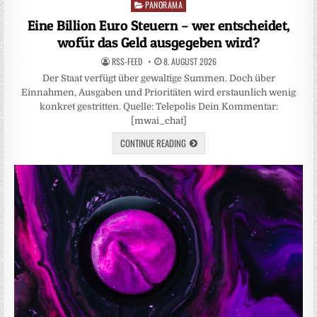
PANORAMA
Posted
in
Eine Billion Euro Steuern – wer entscheidet,
wofür das Geld ausgegeben wird?
RSS-FEED
8. AUGUST 2026
Der Staat verfügt über gewaltige Summen. Doch über
Einnahmen, Ausgaben und Prioritäten wird erstaunlich wenig
konkret gestritten. Quelle: Telepolis Dein Kommentar:
[mwai_chat]
CONTINUE READING