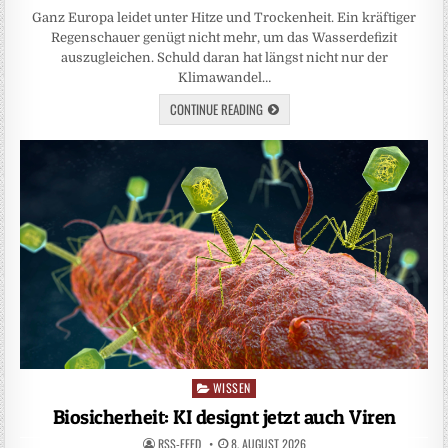
Ganz Europa leidet unter Hitze und Trockenheit. Ein kräftiger
Regenschauer genügt nicht mehr, um das Wasserdefizit
auszugleichen. Schuld daran hat längst nicht nur der
Klimawandel…
CONTINUE READING
WISSEN
Posted
in
Biosicherheit: KI designt jetzt auch Viren
RSS-FEED
8. AUGUST 2026