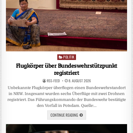
POLITIK
Posted
in
Flugkörper über Bundeswehrstützpunkt
registriert
RSS-FEED
8. AUGUST 2026
Unbekannte Flugkörper überflogen einen Bundeswehrstandort
in NRW. Insgesamt wurden sechs Überflüge mit zwei Drohnen
registriert. Das Führungskommando der Bundeswehr bestätigte
den Vorfall in Potsdam. Quelle:…
CONTINUE READING