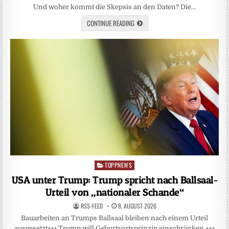
Und woher kommt die Skepsis an den Daten? Die…
CONTINUE READING
TOPPNEWS
Posted
in
USA unter Trump: Trump spricht nach Ballsaal-
Urteil von „nationaler Schande“
RSS-FEED
8. AUGUST 2026
Bauarbeiten an Trumps Ballsaal bleiben nach einem Urteil
ausgesetzt+++ Trump will Geburtsortsprinzip einschränken +++