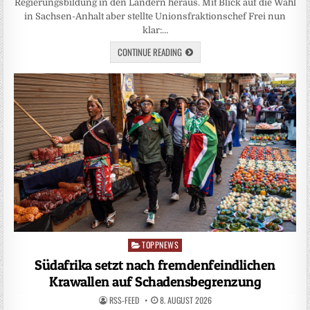
Regierungsbildung in den Ländern heraus. Mit Blick auf die Wahl
in Sachsen-Anhalt aber stellte Unionsfraktionschef Frei nun
klar:…
CONTINUE READING
TOPPNEWS
Posted
in
Südafrika setzt nach fremdenfeindlichen
Krawallen auf Schadensbegrenzung
RSS-FEED
8. AUGUST 2026