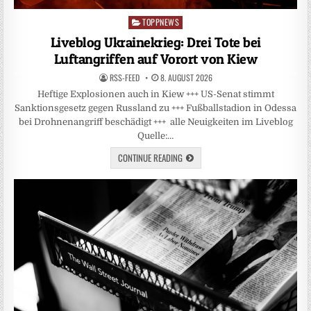
TOPPNEWS
Posted
in
Liveblog Ukrainekrieg: Drei Tote bei
Luftangriffen auf Vorort von Kiew
RSS-FEED
8. AUGUST 2026
Heftige Explosionen auch in Kiew +++ US-Senat stimmt
Sanktionsgesetz gegen Russland zu +++ Fußballstadion in Odessa
bei Drohnenangriff beschädigt +++ alle Neuigkeiten im Liveblog
Quelle:…
CONTINUE READING