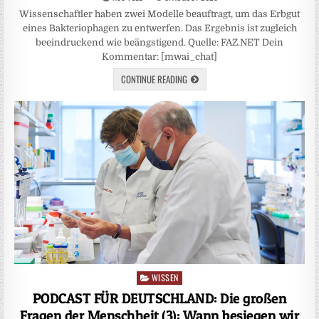
Wissenschaftler haben zwei Modelle beauftragt, um das Erbgut
eines Bakteriophagen zu entwerfen. Das Ergebnis ist zugleich
beeindruckend wie beängstigend. Quelle: FAZ.NET Dein
Kommentar: [mwai_chat]
CONTINUE READING
WISSEN
Posted
in
PODCAST FÜR DEUTSCHLAND: Die großen
Fragen der Menschheit (3): Wann besiegen wir