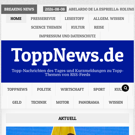
BREAKING NEWS
2026-08-08
ABELARDO DE LA ESPRIELLA: KOLUMB
HOME
PRESSEREVUE
LESESTOFF
ALLGEM. WISSEN
SCIENCE THEMEN
KULTUR
REISE
IMPRESSUM UND DATENSCHUTZ
ToppNews.de
Topp-Nachrichten des Tages und Kurzmeldungen zu Topp-
Themen von RSS-Feeds
TOPPNEWS
POLITIK
WIRTSCHAFT
SPORT
KULTUR
GELD
TECHNIK
MOTOR
PANORAMA
WISSEN
AKTUELL