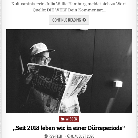
Kultusministerin Julia Willie Hamburg meldet sich zu Wort.
Quelle: DIE WELT Dein Kommentar:…
CONTINUE READING
WISSEN
Posted
in
„Seit 2018 leben wir in einer Dürreperiode“
RSS-FEED
8. AUGUST 2026