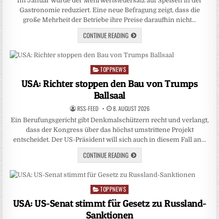
Im Januar wurde der Mehrwertsteuersatz auf Speisen in der
Gastronomie reduziert. Eine neue Befragung zeigt, dass die
große Mehrheit der Betriebe ihre Preise daraufhin nicht…
CONTINUE READING
TOPPNEWS
Posted
in
USA: Richter stoppen den Bau von Trumps
Ballsaal
RSS-FEED
8. AUGUST 2026
Ein Berufungsgericht gibt Denkmalschützern recht und verlangt,
dass der Kongress über das höchst umstrittene Projekt
entscheidet. Der US-Präsident will sich auch in diesem Fall an…
CONTINUE READING
TOPPNEWS
Posted
in
USA: US-Senat stimmt für Gesetz zu Russland-
Sanktionen