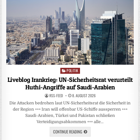
POLITIK
Posted
in
Liveblog Irankrieg: UN-Sicherheitsrat verurteilt
Huthi-Angriffe auf Saudi-Arabien
RSS-FEED
8. AUGUST 2026
Die Attacken bedrohen laut UN-Sicherheitsrat die Sicherheit in
der Region +++ Iran will offenbar US-Schiffe aussperren +++
Saudi-Arabien, Türkei und Pakistan schließen
Verteidigungsabkommen +++ alle…
CONTINUE READING