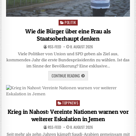
POLITIK
Posted
in
Wie die Bürger über eine Frau als
Staatsoberhaupt denken
RSS-FEED
8. AUGUST 2026
Viele Politiker von Union und SPD geben als Ziel aus,
kommendes Jahr die erste Bundespräsidentin zu wählen. Ist das
im Sinne der Bevölkerung? Eine exklusive…
CONTINUE READING
TOPPNEWS
Posted
in
Krieg in Nahost: Vereinte Nationen warnen vor
weiterer Eskalation in Jemen
RSS-FEED
8. AUGUST 2026
Seit mehr als zehn Jahren kämpft Saudi-Arabien gemeinsam mit