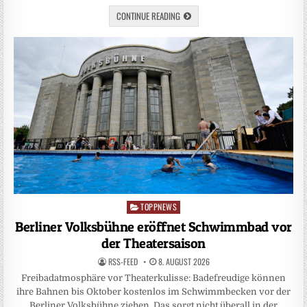
CONTINUE READING
TOPPNEWS
Posted
in
Berliner Volksbühne eröffnet Schwimmbad vor
der Theatersaison
RSS-FEED
8. AUGUST 2026
Freibadatmosphäre vor Theaterkulisse: Badefreudige können
ihre Bahnen bis Oktober kostenlos im Schwimmbecken vor der
Berliner Volksbühne ziehen. Das sorgt nicht überall in der