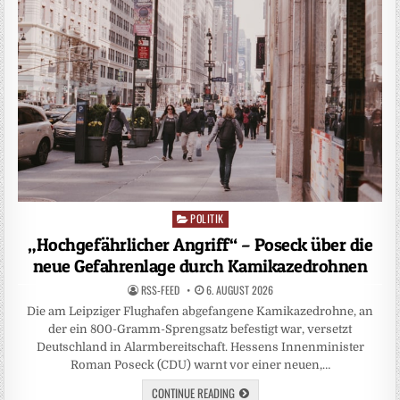
POLITIK
Posted
in
„Hochgefährlicher Angriff“ – Poseck über die
neue Gefahrenlage durch Kamikazedrohnen
RSS-FEED
6. AUGUST 2026
Die am Leipziger Flughafen abgefangene Kamikazedrohne, an
der ein 800-Gramm-Sprengsatz befestigt war, versetzt
Deutschland in Alarmbereitschaft. Hessens Innenminister
Roman Poseck (CDU) warnt vor einer neuen,…
CONTINUE READING