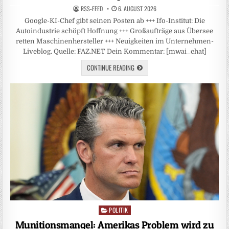
RSS-FEED
6. AUGUST 2026
Google-KI-Chef gibt seinen Posten ab +++ Ifo-Institut: Die
Autoindustrie schöpft Hoffnung +++ Großaufträge aus Übersee
retten Maschinenhersteller +++ Neuigkeiten im Unternehmen-
Liveblog. Quelle: FAZ.NET Dein Kommentar: [mwai_chat]
CONTINUE READING
POLITIK
Posted
in
Munitionsmangel: Amerikas Problem wird zu