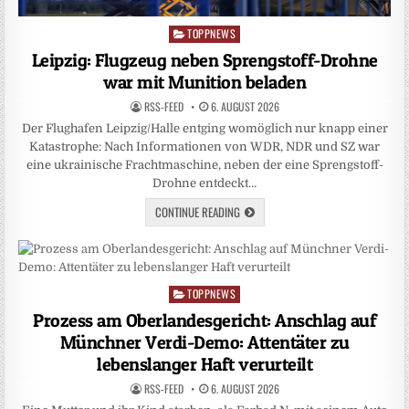
TOPPNEWS
Posted
in
Leipzig: Flugzeug neben Sprengstoff-Drohne
war mit Munition beladen
RSS-FEED
6. AUGUST 2026
Der Flughafen Leipzig/Halle entging womöglich nur knapp einer
Katastrophe: Nach Informationen von WDR, NDR und SZ war
eine ukrainische Frachtmaschine, neben der eine Sprengstoff-
Drohne entdeckt…
CONTINUE READING
TOPPNEWS
Posted
in
Prozess am Oberlandesgericht: Anschlag auf
Münchner Verdi-Demo: Attentäter zu
lebenslanger Haft verurteilt
RSS-FEED
6. AUGUST 2026