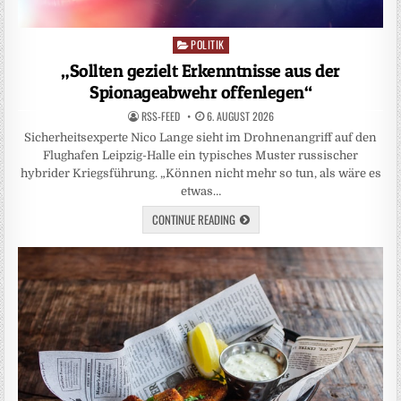
POLITIK
Posted
in
„Sollten gezielt Erkenntnisse aus der
Spionageabwehr offenlegen“
RSS-FEED
6. AUGUST 2026
Sicherheitsexperte Nico Lange sieht im Drohnenangriff auf den
Flughafen Leipzig-Halle ein typisches Muster russischer
hybrider Kriegsführung. „Können nicht mehr so tun, als wäre es
etwas…
CONTINUE READING