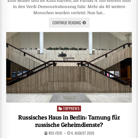
Eine Mutter und ihr Kind starben, als Farhad N. mit seinem Auto
in den Verdi-Demonstrationszug fuhr. Mehr als 40 weitere
Menschen wurden verletzt. Nun hat…
CONTINUE READING
TOPPNEWS
Posted
in
Russisches Haus in Berlin: Tarnung für
russische Geheimdienste?
RSS-FEED
6. AUGUST 2026