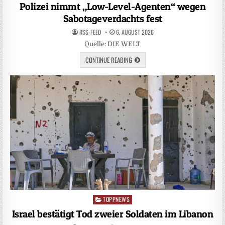
in
Polizei nimmt „Low-Level-Agenten“ wegen
Sabotageverdachts fest
RSS-FEED
6. AUGUST 2026
Quelle: DIE WELT
CONTINUE READING
TOPPNEWS
Posted
in
Israel bestätigt Tod zweier Soldaten im Libanon