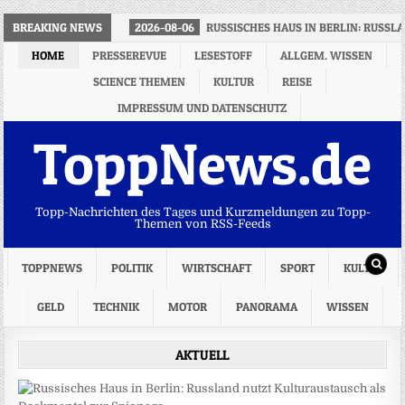
BREAKING NEWS
2026-08-06
RUSSISCHES HAUS IN BERLIN: RUSS
HOME
PRESSEREVUE
LESESTOFF
ALLGEM. WISSEN
SCIENCE THEMEN
KULTUR
REISE
IMPRESSUM UND DATENSCHUTZ
ToppNews.de
Topp-Nachrichten des Tages und Kurzmeldungen zu Topp-
Themen von RSS-Feeds
TOPPNEWS
POLITIK
WIRTSCHAFT
SPORT
KULTUR
GELD
TECHNIK
MOTOR
PANORAMA
WISSEN
AKTUELL