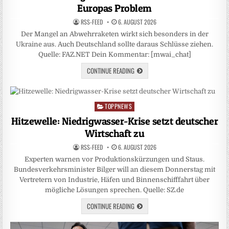
Europas Problem
RSS-FEED
6. AUGUST 2026
Der Mangel an Abwehrraketen wirkt sich besonders in der
Ukraine aus. Auch Deutschland sollte daraus Schlüsse ziehen.
Quelle: FAZ.NET Dein Kommentar: [mwai_chat]
CONTINUE READING
TOPPNEWS
Posted
in
Hitzewelle: Niedrigwasser-Krise setzt deutscher
Wirtschaft zu
RSS-FEED
6. AUGUST 2026
Experten warnen vor Produktionskürzungen und Staus.
Bundesverkehrsminister Bilger will an diesem Donnerstag mit
Vertretern von Industrie, Häfen und Binnenschifffahrt über
mögliche Lösungen sprechen. Quelle: SZ.de
CONTINUE READING