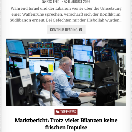
RSS-FEED
6. AUGUST 2026
Während Israel und der Libanon weiter über die Umsetzung
einer Waffenruhe sprechen, verschärft sich der Konflikt im
Südlibanon erneut. Bei Gefechten mit der Hisbollah wurden…
CONTINUE READING
TOPPNEWS
Posted
in
Marktbericht: Trotz vieler Bilanzen keine
frischen Impulse