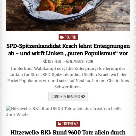
POLITIK
Posted
in
SPD-Spitzenkandidat Krach lehnt Enteignungen
ab – und wirft Linken „puren Populismus“ vor
RSS-FEED
6. AUGUST 2026
Im Berliner Wahlkampf sorgt die Enteignungsforderung der
Linken für Streit. SPD-Spitzenkandidat Steffen Krach wirft der
Partei Populismus vor und setzt auf Neubau. Linken-Chefin Ines
Schwerdtner…
CONTINUE READING
TOPPNEWS
Posted
in
Hitzewelle: RKI: Rund 9600 Tote allein durch