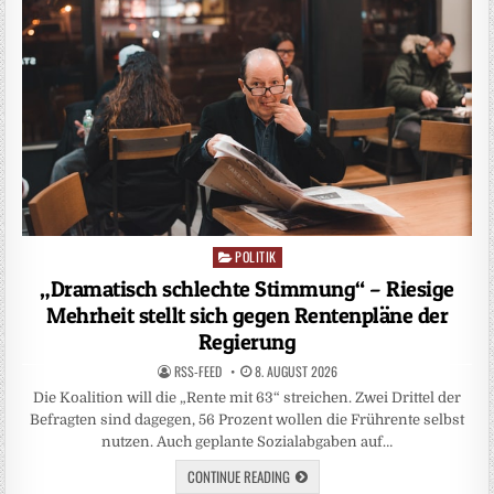
POLITIK
Posted
in
„Dramatisch schlechte Stimmung“ – Riesige
Mehrheit stellt sich gegen Rentenpläne der
Regierung
RSS-FEED
8. AUGUST 2026
Die Koalition will die „Rente mit 63“ streichen. Zwei Drittel der
Befragten sind dagegen, 56 Prozent wollen die Frührente selbst
nutzen. Auch geplante Sozialabgaben auf…
CONTINUE READING