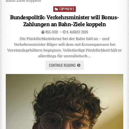
TOPPNEWS
Posted
in
Bundespolitik: Verkehrsminister will Bonus-
Zahlungen an Bahn-Ziele koppeln
RSS-FEED
9. AUGUST 2026
Die Pünktlichkeitskrise bei der Bahn hält an – und
Verkehrsminister Bilger will dem mit Konsequenzen bei
Vorstandsgehältern begegnen. Vollständige Pünktlichkeit hält er
allerdings für unrealistisch….
CONTINUE READING