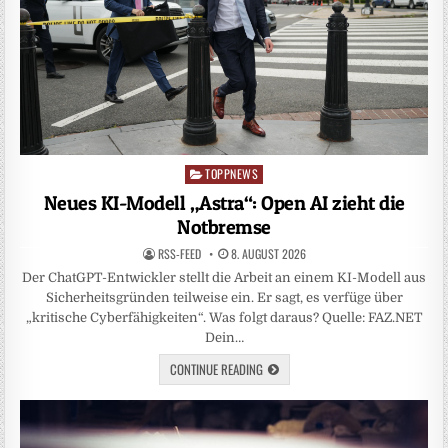
TOPPNEWS
Posted
in
Neues KI-Modell „Astra“: Open AI zieht die
Notbremse
RSS-FEED
8. AUGUST 2026
Der ChatGPT-Entwickler stellt die Arbeit an einem KI-Modell aus
Sicherheitsgründen teilweise ein. Er sagt, es verfüge über
„kritische Cyberfähigkeiten“. Was folgt daraus? Quelle: FAZ.NET
Dein…
CONTINUE READING