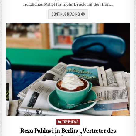
nützliches Mittel für mehr Druck auf den Iran…
CONTINUE READING
TOPPNEWS
Posted
in
Reza Pahlavi in Berlin: „Vertreter des