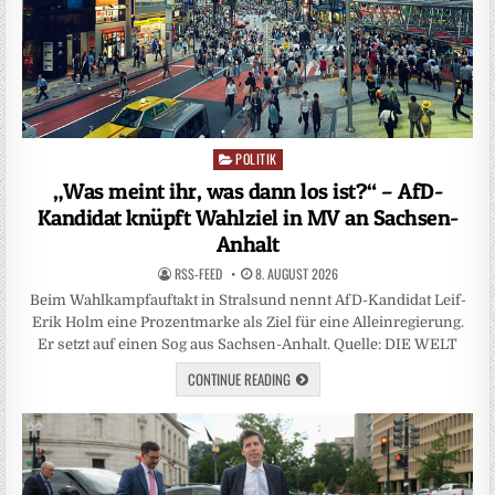
POLITIK
Posted
in
„Was meint ihr, was dann los ist?“ – AfD-
Kandidat knüpft Wahlziel in MV an Sachsen-
Anhalt
RSS-FEED
8. AUGUST 2026
Beim Wahlkampfauftakt in Stralsund nennt AfD-Kandidat Leif-
Erik Holm eine Prozentmarke als Ziel für eine Alleinregierung.
Er setzt auf einen Sog aus Sachsen-Anhalt. Quelle: DIE WELT
CONTINUE READING