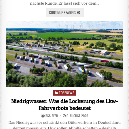
nächste Runde. Er lässt sich vor dem…
CONTINUE READING
TOPPNEWS
Posted
in
Niedrigwasser: Was die Lockerung des Lkw-
Fahrverbots bedeutet
RSS-FEED
9. AUGUST 2026
Das Niedrigwasser schränkt den Güterverkehr in Deutschland
derzeit massiv ein. Lkw sollen Abhilfe schaffen – deshalb