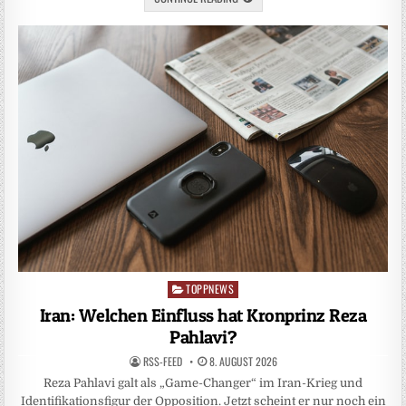
TOPPNEWS
Posted
in
Iran: Welchen Einfluss hat Kronprinz Reza
Pahlavi?
RSS-FEED
8. AUGUST 2026
Reza Pahlavi galt als „Game-Changer“ im Iran-Krieg und
Identifikationsfigur der Opposition. Jetzt scheint er nur noch ein