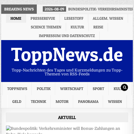
BREAKING NEWS
2026-08-09
BUNDESPOLITIK: VERKEHRSMINISTE
HOME
PRESSEREVUE
LESESTOFF
ALLGEM. WISSEN
SCIENCE THEMEN
KULTUR
REISE
IMPRESSUM UND DATENSCHUTZ
ToppNews.de
Topp-Nachrichten des Tages und Kurzmeldungen zu Topp-
Themen von RSS-Feeds
TOPPNEWS
POLITIK
WIRTSCHAFT
SPORT
KULTUR
GELD
TECHNIK
MOTOR
PANORAMA
WISSEN
AKTUELL