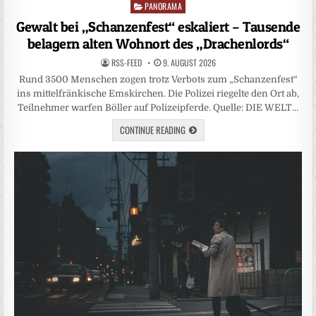
PANORAMA
Posted
in
Gewalt bei „Schanzenfest“ eskaliert – Tausende
belagern alten Wohnort des „Drachenlords“
RSS-FEED
9. AUGUST 2026
Rund 3500 Menschen zogen trotz Verbots zum „Schanzenfest“
ins mittelfränkische Emskirchen. Die Polizei riegelte den Ort ab,
Teilnehmer warfen Böller auf Polizeipferde. Quelle: DIE WELT…
CONTINUE READING