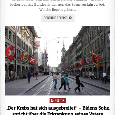
lockern einige Bundesländer nun das Sonntagsfahrverbot.
Welche Regeln gelten…
CONTINUE READING
POLITIK
Posted
in
„Der Krebs hat sich ausgebreitet“ – Bidens Sohn
spricht über die Erkrankung seines Vaters