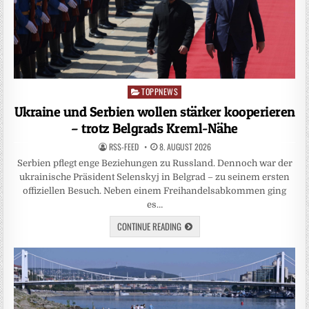
TOPPNEWS
Posted
in
Ukraine und Serbien wollen stärker kooperieren
– trotz Belgrads Kreml-Nähe
RSS-FEED
8. AUGUST 2026
Serbien pflegt enge Beziehungen zu Russland. Dennoch war der
ukrainische Präsident Selenskyj in Belgrad – zu seinem ersten
offiziellen Besuch. Neben einem Freihandelsabkommen ging
es…
CONTINUE READING