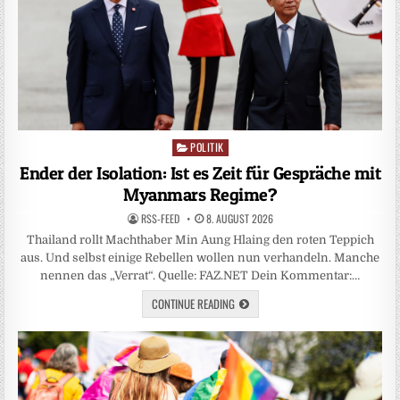
POLITIK
Posted
in
Ender der Isolation: Ist es Zeit für Gespräche mit
Myanmars Regime?
RSS-FEED
8. AUGUST 2026
Thailand rollt Machthaber Min Aung Hlaing den roten Teppich
aus. Und selbst einige Rebellen wollen nun verhandeln. Manche
nennen das „Verrat“. Quelle: FAZ.NET Dein Kommentar:…
CONTINUE READING