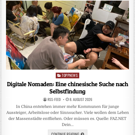
TOPPNEWS
Posted
in
Digitale Nomaden: Eine chinesische Suche nach
Selbstfindung
RSS-FEED
8. AUGUST 2026
In China entstehen immer mehr Kommunen für junge
Aussteiger, Arbeitslose oder Sinnsucher. Viele wollen dem Leben
der Massenstädte entfliehen. Oder müssen es. Quelle: FAZ.NET
Dein…
CONTINUE READING