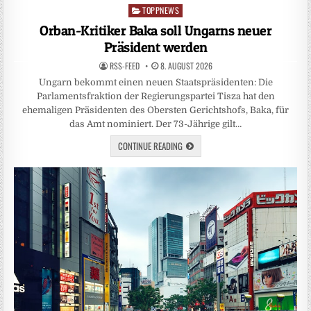
TOPPNEWS
Posted
in
Orban-Kritiker Baka soll Ungarns neuer
Präsident werden
RSS-FEED
8. AUGUST 2026
Ungarn bekommt einen neuen Staatspräsidenten: Die
Parlamentsfraktion der Regierungspartei Tisza hat den
ehemaligen Präsidenten des Obersten Gerichtshofs, Baka, für
das Amt nominiert. Der 73-Jährige gilt…
CONTINUE READING