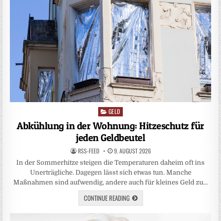
GELD
Posted
in
Abkühlung in der Wohnung: Hitzeschutz für
jeden Geldbeutel
RSS-FEED
9. AUGUST 2026
In der Sommerhitze steigen die Temperaturen daheim oft ins
Unerträgliche. Dagegen lässt sich etwas tun. Manche
Maßnahmen sind aufwendig, andere auch für kleines Geld zu…
CONTINUE READING