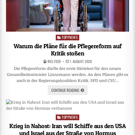
TOPPNEWS
Posted
in
Warum die Pläne für die Pflegereform auf
Kritik stoßen
RSS-FEED
7. AUGUST 2026
Die Pflegereform dürfte der erste Härtetest für den neuen
Gesundheitsminister Linnemann werden. An den Plänen gibt es
auch in der Regierungskoalition Kritik. SPD und CSU…
CONTINUE READING
TOPPNEWS
Posted
in
Krieg in Nahost: Iran will Schiffe aus den USA
und Israel aus der Straße von Hormus