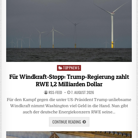
TOPPNEWS
Posted
in
Für Windkraft-Stopp: Trump-Regierung zahlt
RWE 1,2 Milliarden Dollar
RSS-FEED
7. AUGUST 2026
Für den Kampf gegen die unter US-Präsident Trump unliebsame
Windkraft nimmt Washington viel Geld in die Hand. Nun gibt
auch der deutsche Energiekonzern RWE seine…
CONTINUE READING