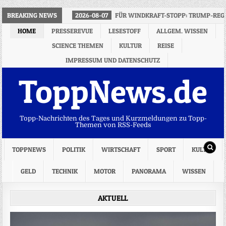
BREAKING NEWS
2026-08-07
FÜR WINDKRAFT-STOPP: TRUMP-REGI
HOME
PRESSEREVUE
LESESTOFF
ALLGEM. WISSEN
SCIENCE THEMEN
KULTUR
REISE
IMPRESSUM UND DATENSCHUTZ
ToppNews.de
Topp-Nachrichten des Tages und Kurzmeldungen zu Topp-
Themen von RSS-Feeds
TOPPNEWS
POLITIK
WIRTSCHAFT
SPORT
KULTUR
GELD
TECHNIK
MOTOR
PANORAMA
WISSEN
AKTUELL