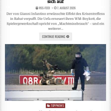
sich auf
RSS-FEED
7. AUGUST 2026
Der von Gianni Infantino erwünschte Effekt des Krisentreffens
in Rabat verpufft. Die Uefa erneuert ihren WM-Boykott, die
Spielergewerkschaft spricht von „Machtmissbrauch“ – und ein
weiterer…
CONTINUE READING
TOPPNEWS
Posted
in