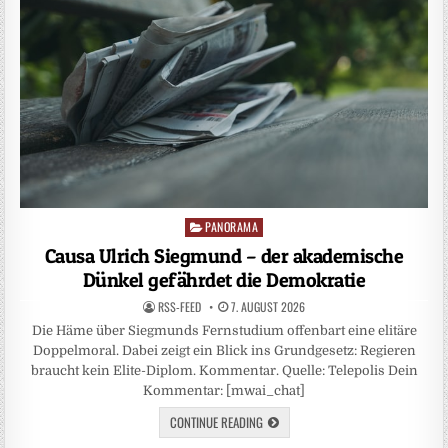
PANORAMA
Posted
in
Causa Ulrich Siegmund – der akademische
Dünkel gefährdet die Demokratie
RSS-FEED
7. AUGUST 2026
Die Häme über Siegmunds Fernstudium offenbart eine elitäre
Doppelmoral. Dabei zeigt ein Blick ins Grundgesetz: Regieren
braucht kein Elite-Diplom. Kommentar. Quelle: Telepolis Dein
Kommentar: [mwai_chat]
CONTINUE READING