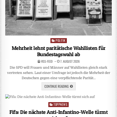
POLITIK
Posted
in
Mehrheit lehnt paritätische Wahllisten für
Bundestagswahl ab
RSS-FEED
7. AUGUST 2026
Die SPD will Frauen und Männer auf Wahllisten gleich stark
vertreten sehen. Laut einer Umfrage ist jedoch die Mehrheit der
Deutschen gegen eine verpflichtende Parität…
CONTINUE READING
TOPPNEWS
Posted
in
Fifa: Die nächste Anti-Infantino-Welle türmt