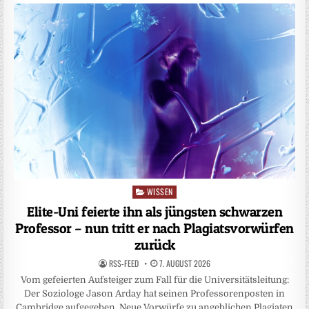
WISSEN
Posted
in
Elite-Uni feierte ihn als jüngsten schwarzen
Professor – nun tritt er nach Plagiatsvorwürfen
zurück
RSS-FEED
7. AUGUST 2026
Vom gefeierten Aufsteiger zum Fall für die Universitätsleitung:
Der Soziologe Jason Arday hat seinen Professorenposten in
Cambridge aufgegeben. Neue Vorwürfe zu angeblichen Plagiaten