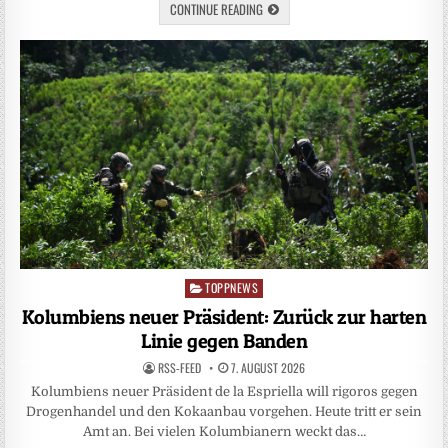
CONTINUE READING
TOPPNEWS
Posted
in
Kolumbiens neuer Präsident: Zurück zur harten
Linie gegen Banden
RSS-FEED
7. AUGUST 2026
Kolumbiens neuer Präsident de la Espriella will rigoros gegen
Drogenhandel und den Kokaanbau vorgehen. Heute tritt er sein
Amt an. Bei vielen Kolumbianern weckt das…