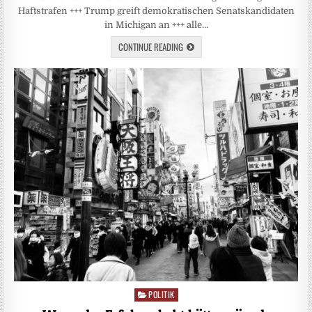
Haftstrafen +++ Trump greift demokratischen Senatskandidaten
in Michigan an +++ alle…
CONTINUE READING
POLITIK
Posted
in