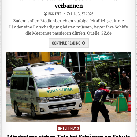
verbannen
RSS-FEED
7. AUGUST 2026
Zudem sollen Medienberichten zufolge feindlich gesinnte
Länder eine Entschädigung leisten müssen, bevor ihre Schiffe
die Meerenge passieren dürfen. Quelle: SZ.de
CONTINUE READING
TOPPNEWS
Posted
in
Mindestens sieben Tote bei Schüssen an Schule