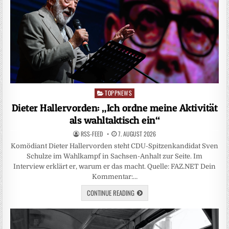
TOPPNEWS
Posted
in
Dieter Hallervorden: „Ich ordne meine Aktivität
als wahltaktisch ein“
RSS-FEED
7. AUGUST 2026
Komödiant Dieter Hallervorden steht CDU-Spitzenkandidat Sven
Schulze im Wahlkampf in Sachsen-Anhalt zur Seite. Im
Interview erklärt er, warum er das macht. Quelle: FAZ.NET Dein
Kommentar:…
CONTINUE READING