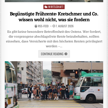
WIRTSCHAFT
Posted
in
Begünstigte Frührente: Kretschmer und Co.
wissen wohl nicht, was sie fordern
RSS-FEED
7. AUGUST 2026
Es gibt keine besondere Betroffenheit des Ostens. Wer fordert,
die vorgezogene abschlagsfreie Rente beizubehalten, sollten
einsehen, dass Versicherte mit den höchsten Renten privilegiert
werden –…
CONTINUE READING