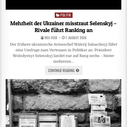
POLITIK
Posted
in
Mehrheit der Ukrainer misstraut Selenskyj –
Rivale führt Ranking an
RSS-FEED
7. AUGUST 2026
Der frühere ukrainische Armeechef Walerij Saluschnyj führt
eine Umfrage zum Vertrauen in Politiker an. Präsident
Wolodymyr Selenskyj landet nur auf Rang sechs – hinter
mehreren…
CONTINUE READING