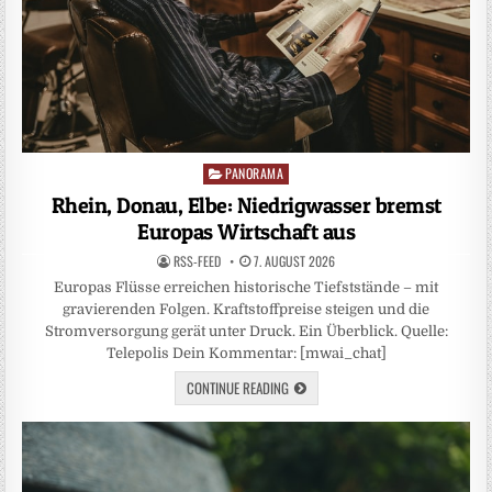
PANORAMA
Posted
in
Rhein, Donau, Elbe: Niedrigwasser bremst
Europas Wirtschaft aus
RSS-FEED
7. AUGUST 2026
Europas Flüsse erreichen historische Tiefststände – mit
gravierenden Folgen. Kraftstoffpreise steigen und die
Stromversorgung gerät unter Druck. Ein Überblick. Quelle:
Telepolis Dein Kommentar: [mwai_chat]
CONTINUE READING