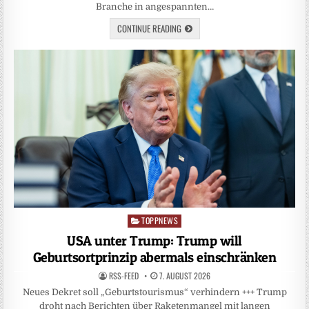
Branche in angespannten…
CONTINUE READING
TOPPNEWS
Posted
in
USA unter Trump: Trump will
Geburtsortprinzip abermals einschränken
RSS-FEED
7. AUGUST 2026
Neues Dekret soll „Geburtstourismus“ verhindern +++ Trump
droht nach Berichten über Raketenmangel mit langen