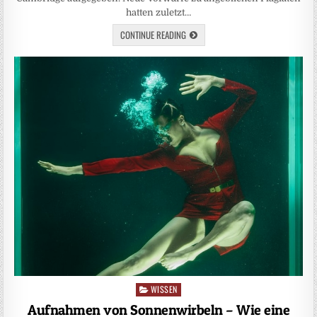
hatten zuletzt…
CONTINUE READING
WISSEN
Posted
in
Aufnahmen von Sonnenwirbeln – Wie eine