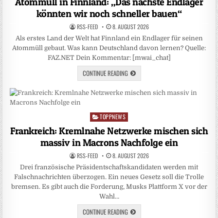
Atommüll in Finnland: „Das nächste Endlager
könnten wir noch schneller bauen“
RSS-FEED
8. AUGUST 2026
Als erstes Land der Welt hat Finnland ein Endlager für seinen
Atommüll gebaut. Was kann Deutschland davon lernen? Quelle:
FAZ.NET Dein Kommentar: [mwai_chat]
CONTINUE READING
TOPPNEWS
Posted
in
Frankreich: Kremlnahe Netzwerke mischen sich
massiv in Macrons Nachfolge ein
RSS-FEED
8. AUGUST 2026
Drei französische Präsidentschaftskandidaten werden mit
Falschnachrichten überzogen. Ein neues Gesetz soll die Trolle
bremsen. Es gibt auch die Forderung, Musks Plattform X vor der
Wahl…
CONTINUE READING