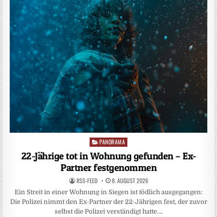
PANORAMA
Posted
in
22-Jährige tot in Wohnung gefunden – Ex-
Partner festgenommen
RSS-FEED
8. AUGUST 2026
Ein Streit in einer Wohnung in Siegen ist tödlich ausgegangen:
Die Polizei nimmt den Ex-Partner der 22-Jährigen fest, der zuvor
selbst die Polizei verständigt hatte….