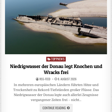
TOPPNEWS
Posted
in
Niedrigwasser der Donau legt Knochen und
Wracks frei
RSS-FEED
8. AUGUST 2026
In mehreren europäischen Ländern führten Hitze und
Trockenheit zu Rekord-Tiefständen großer Flüsse. Das
Niedrigwasser der Donau legte auch allerlei Zeugnisse
vergangener Zeiten frei – nicht…
CONTINUE READING