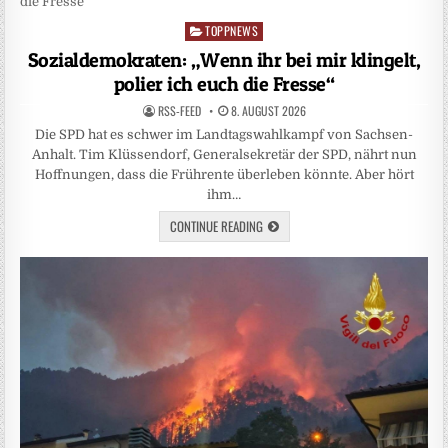
TOPPNEWS
Posted
in
Sozialdemokraten: „Wenn ihr bei mir klingelt,
polier ich euch die Fresse“
RSS-FEED
8. AUGUST 2026
Die SPD hat es schwer im Landtagswahlkampf von Sachsen-
Anhalt. Tim Klüssendorf, Generalsekretär der SPD, nährt nun
Hoffnungen, dass die Frührente überleben könnte. Aber hört
ihm…
CONTINUE READING