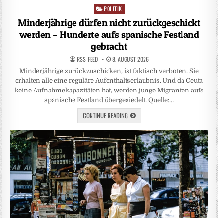
POLITIK
Posted
in
Minderjährige dürfen nicht zurückgeschickt
werden – Hunderte aufs spanische Festland
gebracht
RSS-FEED
8. AUGUST 2026
Minderjährige zurückzuschicken, ist faktisch verboten. Sie
erhalten alle eine reguläre Aufenthaltserlaubnis. Und da Ceuta
keine Aufnahmekapazitäten hat, werden junge Migranten aufs
spanische Festland übergesiedelt. Quelle:…
CONTINUE READING