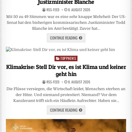
Justizminister Blanche
RSS-FEED
8. AUGUST 2026
Mit 50 zu 49 Stimmen war es eine sehr knappe Mehrheit: Der US-
Senat hat den bisherigen kommissarischen Justizminister Todd
Blanche im Amt bestätigt. Zuvor hat…
CONTINUE READING
TOPPNEWS
Posted
in
Klimakrise: Stell Dir vor, es ist Klima und keiner
geht hin
RSS-FEED
8. AUGUST 2026
Die Flüsse versiegen, die Wirtschaft leidet, Menschen sterben an
der Hitze. Und niemand protestiert. Niemand? Vor dem
Kanzleramt trifft sich ein Häuflein Aufrechter. Haben sie…
CONTINUE READING