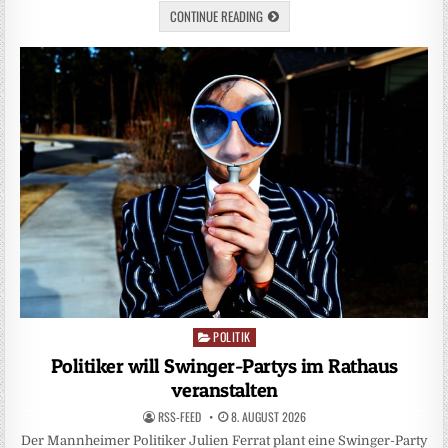
CONTINUE READING
POLITIK
Posted
in
Politiker will Swinger-Partys im Rathaus
veranstalten
RSS-FEED
8. AUGUST 2026
Der Mannheimer Politiker Julien Ferrat plant eine Swinger-Party