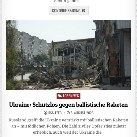
Schon gehört,…
CONTINUE READING
TOPPNEWS
Posted
in
Ukraine: Schutzlos gegen ballistische Raketen
RSS-FEED
8. AUGUST 2026
Russland greift die Ukraine verstärkt mit ballistischen Raketen
an – mit tödlichen Folgen. Die Zahl ziviler Opfer stieg zuletzt
erheblich, auch weil der Ukraine die…