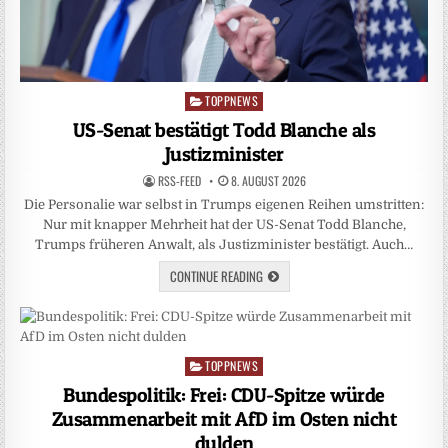
TOPPNEWS
Posted
in
US-Senat bestätigt Todd Blanche als
Justizminister
RSS-FEED
8. AUGUST 2026
Die Personalie war selbst in Trumps eigenen Reihen umstritten:
Nur mit knapper Mehrheit hat der US-Senat Todd Blanche,
Trumps früheren Anwalt, als Justizminister bestätigt. Auch…
CONTINUE READING
TOPPNEWS
Posted
in
Bundespolitik: Frei: CDU-Spitze würde
Zusammenarbeit mit AfD im Osten nicht
dulden