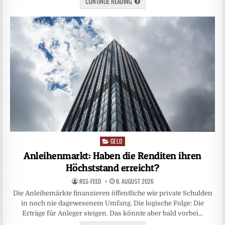
CONTINUE READING
GELD
Posted
in
Anleihenmarkt: Haben die Renditen ihren
Höchststand erreicht?
RSS-FEED
8. AUGUST 2026
Die Anleihemärkte finanzieren öffentliche wie private Schulden
in noch nie da­gewesenem Umfang. Die logische Folge: Die
Erträge für Anleger steigen. Das könnte aber bald vorbei…