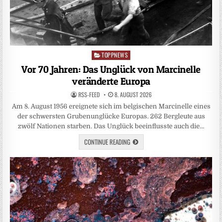
TOPPNEWS
Posted
in
Vor 70 Jahren: Das Unglück von Marcinelle
veränderte Europa
RSS-FEED
8. AUGUST 2026
Am 8. August 1956 ereignete sich im belgischen Marcinelle eines
der schwersten Grubenunglücke Europas. 262 Bergleute aus
zwölf Nationen starben. Das Unglück beeinflusste auch die…
CONTINUE READING