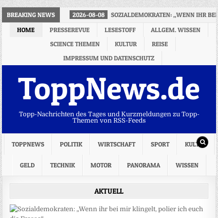
BREAKING NEWS
2026-08-08
SOZIALDEMOKRATEN: „WENN IHR BEI M
HOME
PRESSEREVUE
LESESTOFF
ALLGEM. WISSEN
SCIENCE THEMEN
KULTUR
REISE
IMPRESSUM UND DATENSCHUTZ
ToppNews.de
Topp-Nachrichten des Tages und Kurzmeldungen zu Topp-
Themen von RSS-Feeds
TOPPNEWS
POLITIK
WIRTSCHAFT
SPORT
KULTUR
GELD
TECHNIK
MOTOR
PANORAMA
WISSEN
AKTUELL