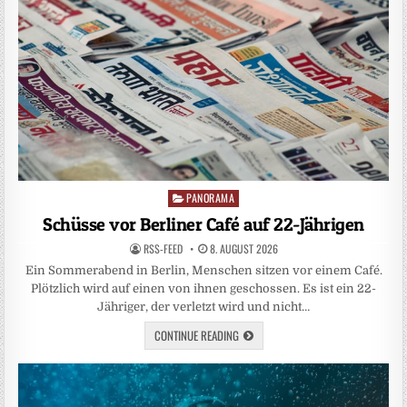
PANORAMA
Posted
in
Schüsse vor Berliner Café auf 22-Jährigen
RSS-FEED
8. AUGUST 2026
Ein Sommerabend in Berlin, Menschen sitzen vor einem Café.
Plötzlich wird auf einen von ihnen geschossen. Es ist ein 22-
Jähriger, der verletzt wird und nicht…
CONTINUE READING