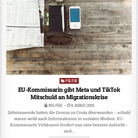
POLITIK
Posted
in
EU-Kommissarin gibt Meta und TikTok
Mitschuld an Migrationskrise
RSS-FEED
8. AUGUST 2026
Zehntausende hatten die Grenze zu Ceuta überwunden – schuld
waren wohl auch Informationen in sozialen Medien. EU-
Kommissarin Virkkunen fordert nun eine bessere Aufsicht –
und…