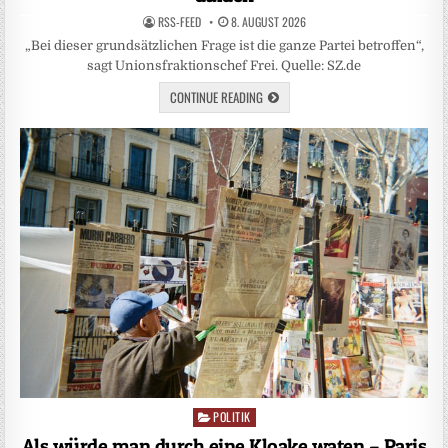
RSS-FEED
8. AUGUST 2026
„Bei dieser grundsätzlichen Frage ist die ganze Partei betroffen“,
sagt Unionsfraktionschef Frei. Quelle: SZ.de
CONTINUE READING
POLITIK
Posted
in
Als würde man durch eine Kloake waten – Paris