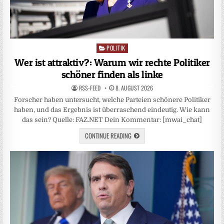
POLITIK
Posted
in
Wer ist attraktiv?: Warum wir rechte Politiker
schöner finden als linke
RSS-FEED
8. AUGUST 2026
Forscher haben untersucht, welche Parteien schönere Politiker
haben, und das Ergebnis ist überraschend eindeutig. Wie kann
das sein? Quelle: FAZ.NET Dein Kommentar: [mwai_chat]
CONTINUE READING