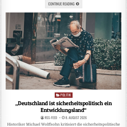
CONTINUE READING
POLITIK
Posted
in
„Deutschland ist sicherheitspolitisch ein
Entwicklungsland“
RSS-FEED
8. AUGUST 2026
Historiker Michael Wolffsohn kritisiert die sicherheitspolitische