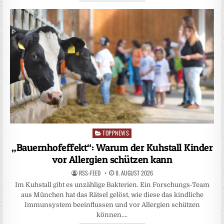
TOPPNEWS
Posted
in
„Bauernhofeffekt“: Warum der Kuhstall Kinder
vor Allergien schützen kann
RSS-FEED
8. AUGUST 2026
Im Kuhstall gibt es unzählige Bakterien. Ein Forschungs-Team
aus München hat das Rätsel gelöst, wie diese das kindliche
Immunsystem beeinflussen und vor Allergien schützen
können….