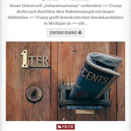
Neues Dekret soll „Geburtstourismus“ verhindern +++ Trump
droht nach Berichten über Raketenmangel mit langen
Haftstrafen +++ Trump greift demokratischen Senatskandidaten
in Michigan an +++ alle…
CONTINUE READING
POLITIK
Posted