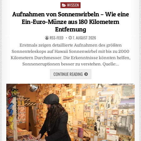
WISSEN
Posted
in
Aufnahmen von Sonnenwirbeln – Wie eine
Ein-Euro-Münze aus 180 Kilometern
Entfernung
RSS-FEED
7. AUGUST 2026
Erstmals zeigen detaillierte Aufnahmen des größten
Sonnenteleskops auf Hawaii Sonnenwirbel mit bis zu 2000
Kilometern Durchmesser. Die Erkenntnisse könnten helfen,
Sonneneruptionen besser zu verstehen. Quelle:…
CONTINUE READING