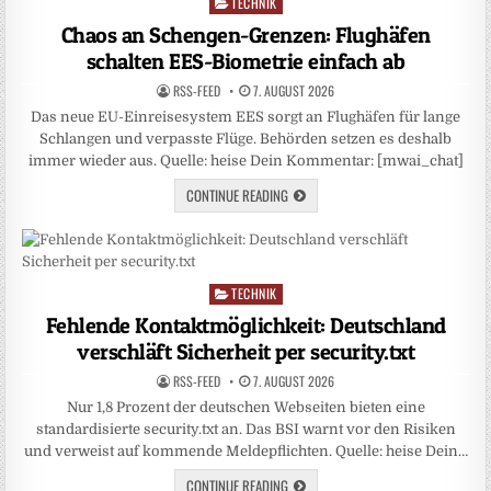
TECHNIK
Posted
in
Chaos an Schengen-Grenzen: Flughäfen
schalten EES-Biometrie einfach ab
RSS-FEED
7. AUGUST 2026
Das neue EU-Einreisesystem EES sorgt an Flughäfen für lange
Schlangen und verpasste Flüge. Behörden setzen es deshalb
immer wieder aus. Quelle: heise Dein Kommentar: [mwai_chat]
CONTINUE READING
TECHNIK
Posted
in
Fehlende Kontaktmöglichkeit: Deutschland
verschläft Sicherheit per security.txt
RSS-FEED
7. AUGUST 2026
Nur 1,8 Prozent der deutschen Webseiten bieten eine
standardisierte security.txt an. Das BSI warnt vor den Risiken
und verweist auf kommende Meldepflichten. Quelle: heise Dein…
CONTINUE READING