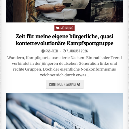
MEINUNG
Posted
in
Zeit für meine eigene bürgerliche, quasi
konterrevolutionäre Kampfsportgruppe
RSS-FEED
7. AUGUST 2026
Wandern, Kampfsport, ausrasierte Nacken: Ein radikaler Trend
verbindet in der jüngeren deutschen Generation linke und
rechte Gruppen. Doch der eigentliche Nonkonformismus
zeichnet sich durch etwas…
CONTINUE READING