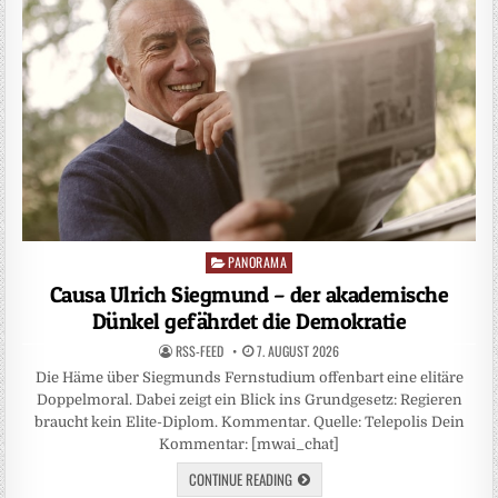
PANORAMA
Posted
in
Causa Ulrich Siegmund – der akademische
Dünkel gefährdet die Demokratie
RSS-FEED
7. AUGUST 2026
Die Häme über Siegmunds Fernstudium offenbart eine elitäre
Doppelmoral. Dabei zeigt ein Blick ins Grundgesetz: Regieren
braucht kein Elite-Diplom. Kommentar. Quelle: Telepolis Dein
Kommentar: [mwai_chat]
CONTINUE READING