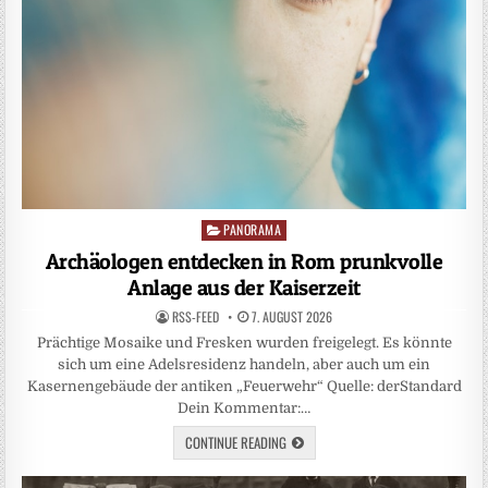
PANORAMA
Posted
in
Archäologen entdecken in Rom prunkvolle
Anlage aus der Kaiserzeit
RSS-FEED
7. AUGUST 2026
Prächtige Mosaike und Fresken wurden freigelegt. Es könnte
sich um eine Adelsresidenz handeln, aber auch um ein
Kasernengebäude der antiken „Feuerwehr“ Quelle: derStandard
Dein Kommentar:…
CONTINUE READING