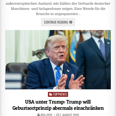
außereuropäischen Ausland, wie Zahlen des Verbands deutscher
Maschinen- und Anlagenbauer zeigen. Eine Wende für die
Branche in angespannten…
CONTINUE READING
TOPPNEWS
Posted
in
USA unter Trump: Trump will
Geburtsortprinzip abermals einschränken
RSS-FEED
7. AUGUST 2026