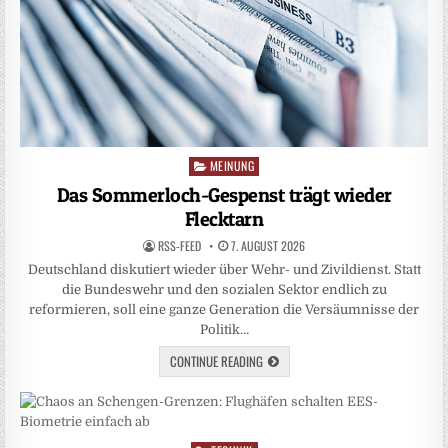
MEINUNG
Posted
in
Das Sommerloch-Gespenst trägt wieder
Flecktarn
RSS-FEED
7. AUGUST 2026
Deutschland diskutiert wieder über Wehr- und Zivildienst. Statt
die Bundeswehr und den sozialen Sektor endlich zu
reformieren, soll eine ganze Generation die Versäumnisse der
Politik…
CONTINUE READING