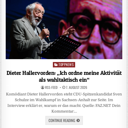
TOPPNEWS
Posted
in
Dieter Hallervorden: „Ich ordne meine Aktivität
als wahltaktisch ein“
RSS-FEED
7. AUGUST 2026
Komödiant Dieter Hallervorden steht CDU-Spitzenkandidat Sven
Schulze im Wahlkampf in Sachsen-Anhalt zur Seite. Im
Interview erklärt er, warum er das macht. Quelle: FAZ.NET Dein
Kommentar:…
CONTINUE READING