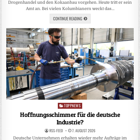
Drogenhandel und den Kokaanbau vorgehen. Heute tritt er sein
Amt an. Bei vielen Kolumbianern weckt das…
CONTINUE READING
TOPPNEWS
Posted
in
Hoffnungsschimmer für die deutsche
Industrie?
RSS-FEED
7. AUGUST 2026
Deutsche Unternehmen erhalten wieder mehr Aufträge im