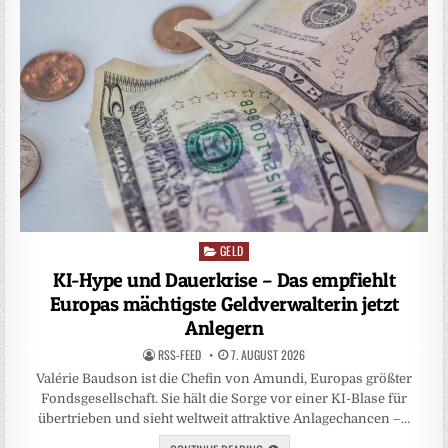
GELD
Posted
in
KI-Hype und Dauerkrise – Das empfiehlt
Europas mächtigste Geldverwalterin jetzt
Anlegern
RSS-FEED
7. AUGUST 2026
Valérie Baudson ist die Chefin von Amundi, Europas größter
Fondsgesellschaft. Sie hält die Sorge vor einer KI-Blase für
übertrieben und sieht weltweit attraktive Anlagechancen –…