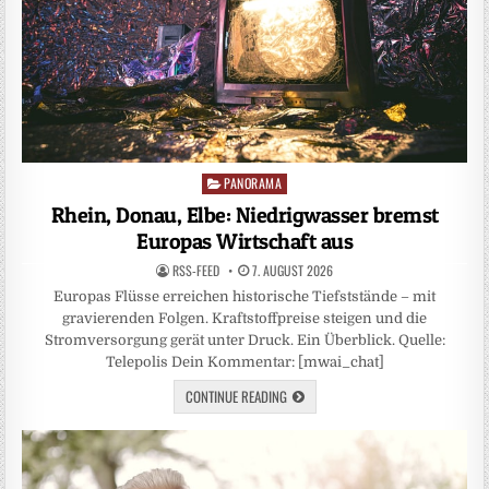
PANORAMA
Posted
in
Rhein, Donau, Elbe: Niedrigwasser bremst
Europas Wirtschaft aus
RSS-FEED
7. AUGUST 2026
Europas Flüsse erreichen historische Tiefststände – mit
gravierenden Folgen. Kraftstoffpreise steigen und die
Stromversorgung gerät unter Druck. Ein Überblick. Quelle:
Telepolis Dein Kommentar: [mwai_chat]
CONTINUE READING