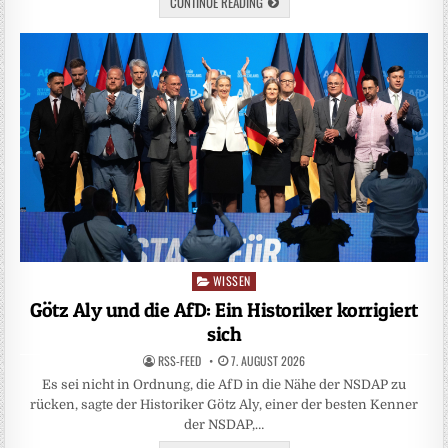
CONTINUE READING
WISSEN
Posted
in
Götz Aly und die AfD: Ein Historiker korrigiert
sich
RSS-FEED
7. AUGUST 2026
Es sei nicht in Ordnung, die AfD in die Nähe der NSDAP zu
rücken, sagte der Historiker Götz Aly, einer der besten Kenner
der NSDAP,…