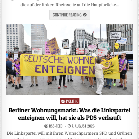
die auf der linken Rheinseite auf die Hauptbrücke…
CONTINUE READING
POLITIK
Posted
in
Berliner Wohnungsmarkt: Was die Linkspartei
enteignen will, hat sie als PDS verkauft
RSS-FEED
7. AUGUST 2026
Die Linkspartei will mit ihren Wunschpartnern SPD und Grünen