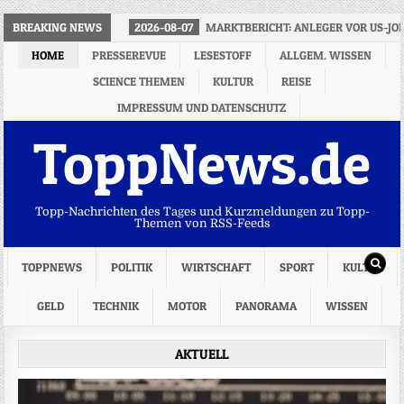
BREAKING NEWS
2026-08-07
MARKTBERICHT: ANLEGER VOR US-J
HOME
PRESSEREVUE
LESESTOFF
ALLGEM. WISSEN
SCIENCE THEMEN
KULTUR
REISE
IMPRESSUM UND DATENSCHUTZ
ToppNews.de
Topp-Nachrichten des Tages und Kurzmeldungen zu Topp-
Themen von RSS-Feeds
TOPPNEWS
POLITIK
WIRTSCHAFT
SPORT
KULTUR
GELD
TECHNIK
MOTOR
PANORAMA
WISSEN
AKTUELL