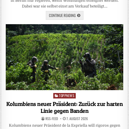
in Berlin nur regieren, wenn Wohnungen enteignet werden.
Dabei war sie selbst einst am Verkauf beteiligt….
CONTINUE READING
TOPPNEWS
Posted
in
Kolumbiens neuer Präsident: Zurück zur harten
Linie gegen Banden
RSS-FEED
7. AUGUST 2026
Kolumbiens neuer Präsident de la Espriella will rigoros gegen