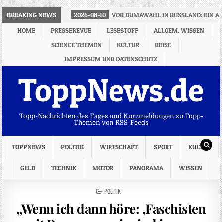
BREAKING NEWS
2026-08-10
VOR DUMAWAHL IN RUSSLAND: EIN A
HOME
PRESSEREVUE
LESESTOFF
ALLGEM. WISSEN
SCIENCE THEMEN
KULTUR
REISE
IMPRESSUM UND DATENSCHUTZ
ToppNews.de
Topp-Nachrichten des Tages und Kurzmeldungen zu Topp-
Themen von RSS-Feeds
TOPPNEWS
POLITIK
WIRTSCHAFT
SPORT
KULTUR
GELD
TECHNIK
MOTOR
PANORAMA
WISSEN
POSTED
POLITIK
IN
„Wenn ich dann höre: ‚Faschisten