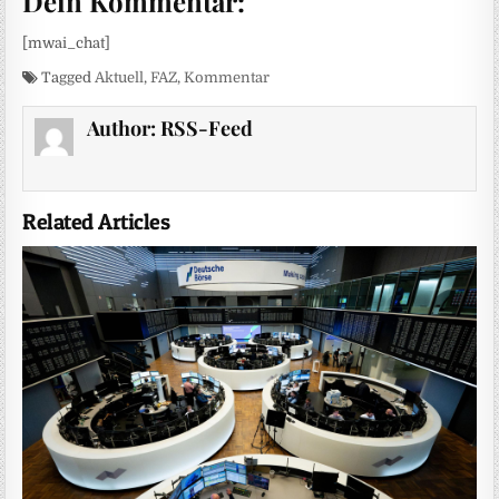
Dein Kommentar:
[mwai_chat]
Tagged
Aktuell
,
FAZ
,
Kommentar
Author:
RSS-Feed
Related Articles