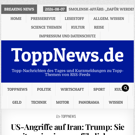
BREAKING NEWS
2026-08-07
SMOLENSK-AFFÄRE: „DAFÜR WERDEN 
HOME
PRESSEREVUE
LESESTOFF
ALLGEM. WISSEN
SCIENCE THEMEN
KULTUR
REISE
IMPRESSUM UND DATENSCHUTZ
ToppNews.de
Topp-Nachrichten des Tages und Kurzmeldungen zu Topp-
Themen von RSS-Feeds
TOPPNEWS
POLITIK
WIRTSCHAFT
SPORT
KULTUR
GELD
TECHNIK
MOTOR
PANORAMA
WISSEN
POSTED
TOPPNEWS
IN
US-Angriffe auf Iran: Trump: Sie