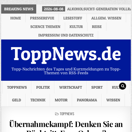
BREAKING NEWS
2026-08-08
ALKOHOLSUCHT: GENERATION VOLLR
HOME
PRESSEREVUE
LESESTOFF
ALLGEM. WISSEN
SCIENCE THEMEN
KULTUR
REISE
IMPRESSUM UND DATENSCHUTZ
ToppNews.de
Topp-Nachrichten des Tages und Kurzmeldungen zu Topp-
Themen von RSS-Feeds
TOPPNEWS
POLITIK
WIRTSCHAFT
SPORT
KULTUR
GELD
TECHNIK
MOTOR
PANORAMA
WISSEN
POSTED
TOPPNEWS
IN
Übernahmekampf: Denken Sie an