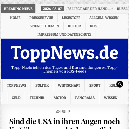
BREAKING NEWS
2026-08-07
„ES LIEGT AUF DER HAND …“ – RUS
HOME
PRESSEREVUE
LESESTOFF
ALLGEM. WISSEN
SCIENCE THEMEN
KULTUR
REISE
IMPRESSUM UND DATENSCHUTZ
ToppNews.de
Topp-Nachrichten des Tages und Kurzmeldungen zu Topp-
Themen von RSS-Feeds
TOPPNEWS
POLITIK
WIRTSCHAFT
SPORT
KULTUR
GELD
TECHNIK
MOTOR
PANORAMA
WISSEN
POSTED
POLITIK
IN
Sind die USA in ihren Augen noch