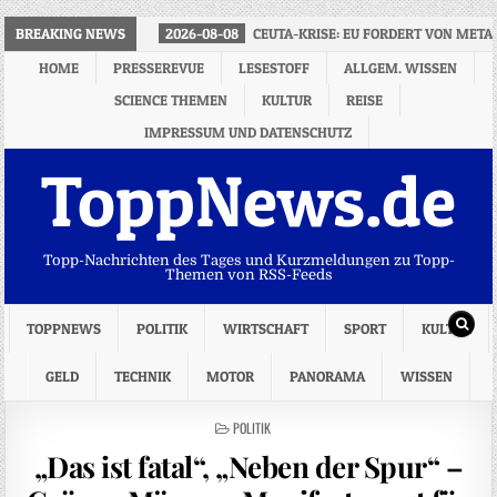
BREAKING NEWS
2026-08-08
CEUTA-KRISE: EU FORDERT VON MET
HOME
PRESSEREVUE
LESESTOFF
ALLGEM. WISSEN
SCIENCE THEMEN
KULTUR
REISE
IMPRESSUM UND DATENSCHUTZ
ToppNews.de
Topp-Nachrichten des Tages und Kurzmeldungen zu Topp-
Themen von RSS-Feeds
TOPPNEWS
POLITIK
WIRTSCHAFT
SPORT
KULTUR
GELD
TECHNIK
MOTOR
PANORAMA
WISSEN
POSTED
POLITIK
IN
„Das ist fatal“, „Neben der Spur“ –