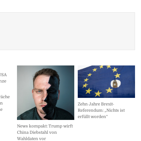
räche
an
Zehn Jahre Brexit-
he
Referendum: „Nichts ist
erfüllt worden“
News kompakt: Trump wirft
China Diebstahl von
Wahldaten vor