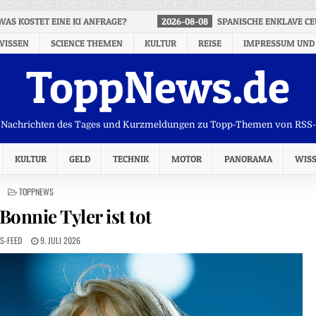
WAS KOSTET EINE KI ANFRAGE?
2026-08-08
SPANISCHE ENKLAVE CE
WISSEN
SCIENCE THEMEN
KULTUR
REISE
IMPRESSUM UND
ToppNews.de
Nachrichten des Tages und Kurzmeldungen zu Topp-Themen von RSS
KULTUR
GELD
TECHNIK
MOTOR
PANORAMA
WIS
POSTED
TOPPNEWS
IN
Bonnie Tyler ist tot
S-FEED
9. JULI 2026