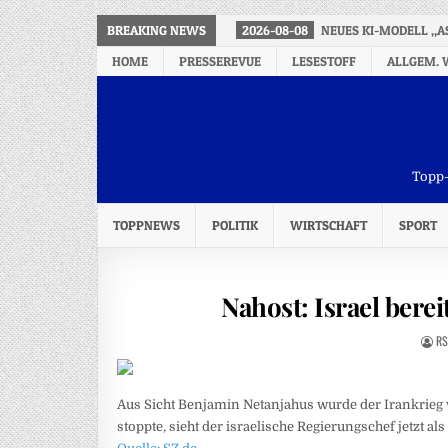
BREAKING NEWS
2026-08-08
NEUES KI-MODELL „A
HOME
PRESSEREVUE
LESESTOFF
ALLGEM. 
Topp-
TOPPNEWS
POLITIK
WIRTSCHAFT
SPORT
Nahost: Israel berei
RS
Aus Sicht Benjamin Netanjahus wurde der Irankrieg 
stoppte, sieht der israelische Regierungschef jetzt al