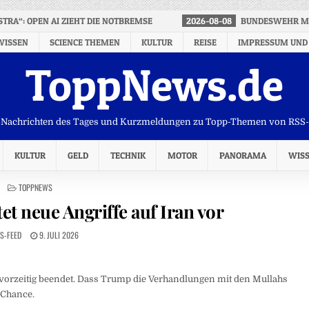
STRA“: OPEN AI ZIEHT DIE NOTBREMSE
2026-08-08
BUNDESWEHR MEL
WISSEN
SCIENCE THEMEN
KULTUR
REISE
IMPRESSUM UND
ToppNews.de
Nachrichten des Tages und Kurzmeldungen zu Topp-Themen von RSS
KULTUR
GELD
TECHNIK
MOTOR
PANORAMA
WIS
POSTED
TOPPNEWS
IN
tet neue Angriffe auf Iran vor
S-FEED
9. JULI 2026
vorzeitig beendet. Dass Trump die Verhandlungen mit den Mullahs
s Chance.