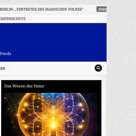
 BERLIN: „VERTRETER DES IRANISCHEN VOLKES“
2026-08-08
SEIT D
 DATENSCHUTZ
-Feeds
SEN
Das Wesen der Natur