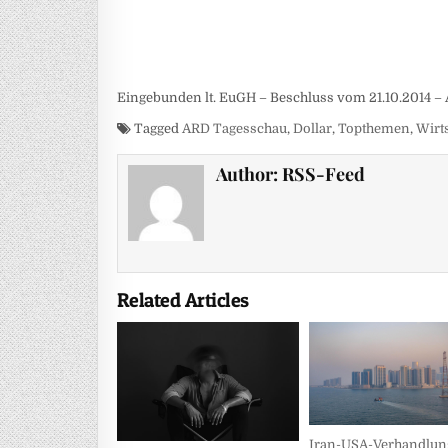
Eingebunden lt. EuGH – Beschluss vom 21.10.2014 – 
Tagged
ARD Tagesschau
,
Dollar
,
Topthemen
,
Wirt
Author:
RSS-Feed
Related Articles
Iran-USA-Verhandlun