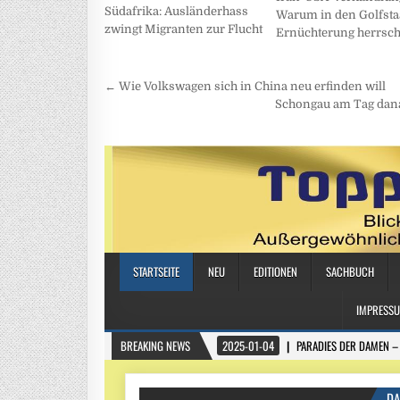
Südafrika: Ausländerhass
Warum in den Golfsta
zwingt Migranten zur Flucht
Ernüchterung herrsch
Beitragsnavigation
← Wie Volkswagen sich in China neu erfinden will
Schongau am Tag dana