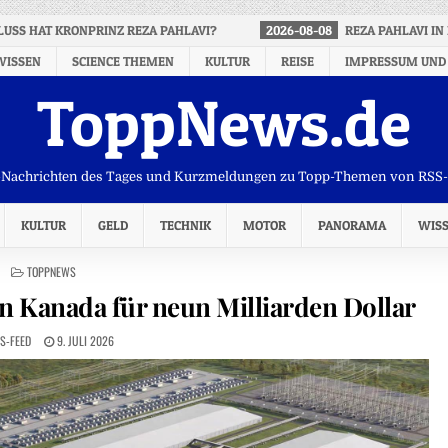
LUSS HAT KRONPRINZ REZA PAHLAVI?
2026-08-08
REZA PAHLAVI IN
WISSEN
SCIENCE THEMEN
KULTUR
REISE
IMPRESSUM UND
ToppNews.de
Nachrichten des Tages und Kurzmeldungen zu Topp-Themen von RSS
KULTUR
GELD
TECHNIK
MOTOR
PANORAMA
WIS
POSTED
TOPPNEWS
IN
 Kanada für neun Milliarden Dollar
S-FEED
9. JULI 2026