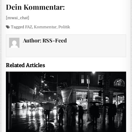
Dein Kommentar:
[mwai_chat]
Tagged
FAZ
,
Kommentar
,
Politik
Author:
RSS-Feed
Related Articles