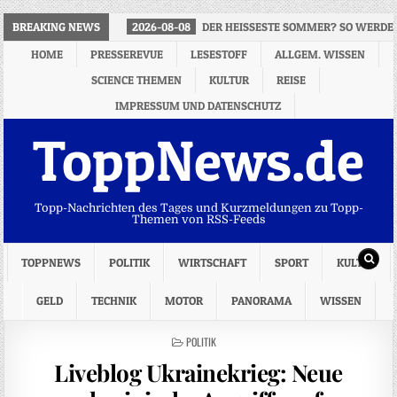
BREAKING NEWS
2026-08-08
DER HEISSESTE SOMMER? SO WERDE
HOME
PRESSEREVUE
LESESTOFF
ALLGEM. WISSEN
SCIENCE THEMEN
KULTUR
REISE
IMPRESSUM UND DATENSCHUTZ
ToppNews.de
Topp-Nachrichten des Tages und Kurzmeldungen zu Topp-
Themen von RSS-Feeds
TOPPNEWS
POLITIK
WIRTSCHAFT
SPORT
KULTUR
GELD
TECHNIK
MOTOR
PANORAMA
WISSEN
POSTED
POLITIK
IN
Liveblog Ukrainekrieg: Neue