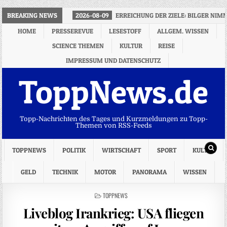
BREAKING NEWS
2026-08-09
ERREICHUNG DER ZIELE: BILGER NIM
HOME
PRESSEREVUE
LESESTOFF
ALLGEM. WISSEN
SCIENCE THEMEN
KULTUR
REISE
IMPRESSUM UND DATENSCHUTZ
ToppNews.de
Topp-Nachrichten des Tages und Kurzmeldungen zu Topp-
Themen von RSS-Feeds
TOPPNEWS
POLITIK
WIRTSCHAFT
SPORT
KULTUR
GELD
TECHNIK
MOTOR
PANORAMA
WISSEN
POSTED
TOPPNEWS
IN
Liveblog Irankrieg: USA fliegen