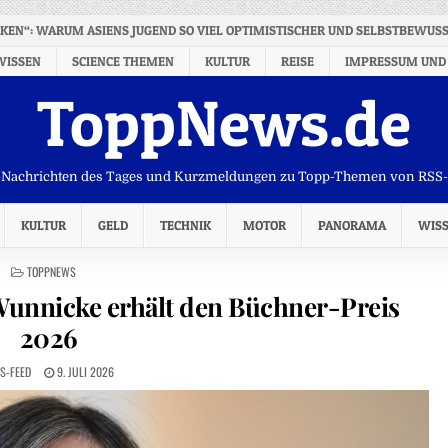
KEN“: WARUM ASIENS JUGEND SO VIEL OPTIMISTISCHER UND SELBSTBEWUSS
WISSEN
SCIENCE THEMEN
KULTUR
REISE
IMPRESSUM UND
ToppNews.de
Nachrichten des Tages und Kurzmeldungen zu Topp-Themen von RSS
KULTUR
GELD
TECHNIK
MOTOR
PANORAMA
WIS
POSTED
TOPPNEWS
IN
 Wunnicke erhält den Büchner-Preis
2026
S-FEED
9. JULI 2026