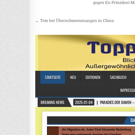
gegen Ex-Präsident M
Beitragsnavigation
← Tote bei Überschwemmungen in China