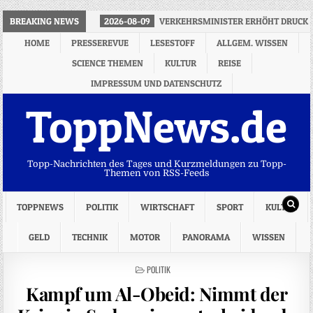
BREAKING NEWS
2026-08-09
VERKEHRSMINISTER ERHÖHT DRUCK 
HOME
PRESSEREVUE
LESESTOFF
ALLGEM. WISSEN
SCIENCE THEMEN
KULTUR
REISE
IMPRESSUM UND DATENSCHUTZ
ToppNews.de
Topp-Nachrichten des Tages und Kurzmeldungen zu Topp-
Themen von RSS-Feeds
TOPPNEWS
POLITIK
WIRTSCHAFT
SPORT
KULTUR
GELD
TECHNIK
MOTOR
PANORAMA
WISSEN
POSTED
POLITIK
IN
Kampf um Al-Obeid: Nimmt der