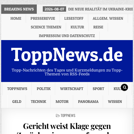
BREAKING NEWS
2026-08-07
DIE NEUE REALITÄT IM UKRAINE-KRI
HOME
PRESSEREVUE
LESESTOFF
ALLGEM. WISSEN
SCIENCE THEMEN
KULTUR
REISE
IMPRESSUM UND DATENSCHUTZ
ToppNews.de
Topp-Nachrichten des Tages und Kurzmeldungen zu Topp-
Themen von RSS-Feeds
TOPPNEWS
POLITIK
WIRTSCHAFT
SPORT
KULTUR
GELD
TECHNIK
MOTOR
PANORAMA
WISSEN
POSTED
TOPPNEWS
IN
Gericht weist Klage gegen