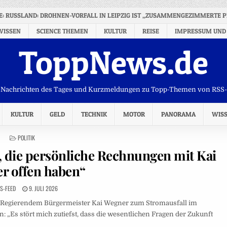
NE: RUSSLAND: DROHNEN-VORFALL IN LEIPZIG IST „ZUSAMMENGEZIMMERTE 
WISSEN
SCIENCE THEMEN
KULTUR
REISE
IMPRESSUM UND
ToppNews.de
Nachrichten des Tages und Kurzmeldungen zu Topp-Themen von RSS
KULTUR
GELD
TECHNIK
MOTOR
PANORAMA
WIS
POSTED
POLITIK
IN
ge, die persönliche Rechnungen mit Kai
r offen haben“
S-FEED
9. JULI 2026
ns Regierendem Bürgermeister Kai Wegner zum Stromausfall im
 „Es stört mich zutiefst, dass die wesentlichen Fragen der Zukunft