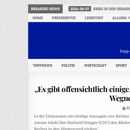
BREAKING NEWS
2026-08-07
KRIEG IN DER UKRAI
HOME
PRESSEREVUE
LESESTOFF
ALLGEM. 
Topp-
TOPPNEWS
POLITIK
WIRTSCHAFT
SPORT
„Es gibt offensichtlich eini
Wegne
RS
In der Diskussion um strittige Aussagen von Berli
Januar stärkt ihm Burkard Dregger (CDU) den Rücken:
Berlins in den Hintergrund rücken.“