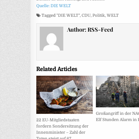
Quelle: DIE WELT
Tagged
"DIE WELT"
,
CDU
,
Politik
,
WELT
Author:
RSS-Feed
Related Articles
Großangriff in der N
Elf Stunden Alarm in
22 EU-Mitgliedstaaten
fordern Sondersitzung der
Innenminister – Zahl der
Toten steigt auf 67