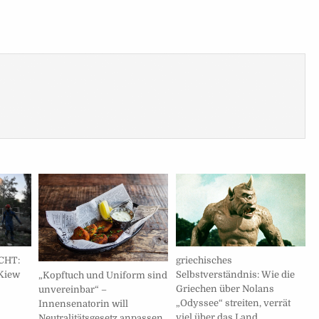
griechisches
ACHT:
Selbstverständnis: Wie die
 Kiew
„Kopftuch und Uniform sind
Griechen über Nolans
unvereinbar“ –
„Odyssee“ streiten, verrät
Innensenatorin will
viel über das Land
Neutralitätsgesetz anpassen