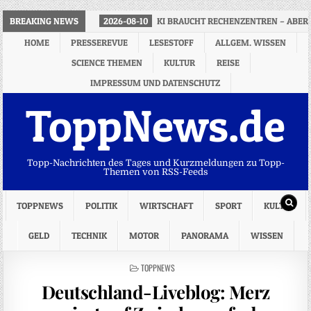
BREAKING NEWS
2026-08-10
KI BRAUCHT RECHENZENTREN – ABE
HOME
PRESSEREVUE
LESESTOFF
ALLGEM. WISSEN
SCIENCE THEMEN
KULTUR
REISE
IMPRESSUM UND DATENSCHUTZ
ToppNews.de
Topp-Nachrichten des Tages und Kurzmeldungen zu Topp-
Themen von RSS-Feeds
TOPPNEWS
POLITIK
WIRTSCHAFT
SPORT
KULTUR
GELD
TECHNIK
MOTOR
PANORAMA
WISSEN
POSTED
TOPPNEWS
IN
Deutschland-Liveblog: Merz