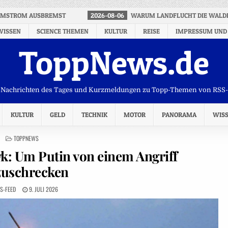
TOMSTROM AUSBREMST
2026-08-06
WARUM LANDFLUCHT DIE WALD
WISSEN
SCIENCE THEMEN
KULTUR
REISE
IMPRESSUM UND
ToppNews.de
Nachrichten des Tages und Kurzmeldungen zu Topp-Themen von RSS
KULTUR
GELD
TECHNIK
MOTOR
PANORAMA
WIS
POSTED
TOPPNEWS
IN
k: Um Putin von einem Angriff
zuschrecken
S-FEED
9. JULI 2026