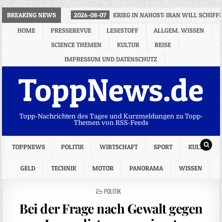
BREAKING NEWS
2026-08-07
KRIEG IN NAHOST: IRAN WILL SCHIF
HOME
PRESSEREVUE
LESESTOFF
ALLGEM. WISSEN
SCIENCE THEMEN
KULTUR
REISE
IMPRESSUM UND DATENSCHUTZ
ToppNews.de
Topp-Nachrichten des Tages und Kurzmeldungen zu Topp-
Themen von RSS-Feeds
TOPPNEWS
POLITIK
WIRTSCHAFT
SPORT
KULTUR
GELD
TECHNIK
MOTOR
PANORAMA
WISSEN
POSTED
POLITIK
IN
Bei der Frage nach Gewalt gegen