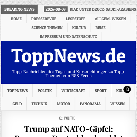
BREAKING NEWS
2026-08-09
RIAD UNTER DRUCK: SAUDI-ARABIEN
HOME
PRESSEREVUE
LESESTOFF
ALLGEM. WISSEN
SCIENCE THEMEN
KULTUR
REISE
IMPRESSUM UND DATENSCHUTZ
ToppNews.de
Topp-Nachrichten des Tages und Kurzmeldungen zu Topp-
Themen von RSS-Feeds
TOPPNEWS
POLITIK
WIRTSCHAFT
SPORT
KULTUR
GELD
TECHNIK
MOTOR
PANORAMA
WISSEN
POSTED
POLITIK
IN
Trump auf NATO-Gipfel: