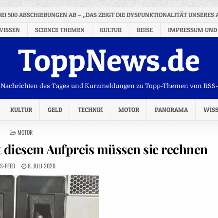
BEI 500 ABSCHIEBUNGEN AB – „DAS ZEIGT DIE DYSFUNKTIONALITÄT UNSERES
WISSEN
SCIENCE THEMEN
KULTUR
REISE
IMPRESSUM UND
ToppNews.de
Nachrichten des Tages und Kurzmeldungen zu Topp-Themen von RSS
KULTUR
GELD
TECHNIK
MOTOR
PANORAMA
WIS
POSTED
MOTOR
IN
t diesem Aufpreis müssen sie rechnen
S-FEED
8. JULI 2026