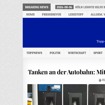
BREAKING NEWS
2026-08-06
KÖLN LEHNTE HILFE 
HOME
PRESSEREVUE
LESESTOFF
ALLGEM. 
Topp-
TOPPNEWS
POLITIK
WIRTSCHAFT
SPORT
Tanken an der Autobahn: Mi
RS