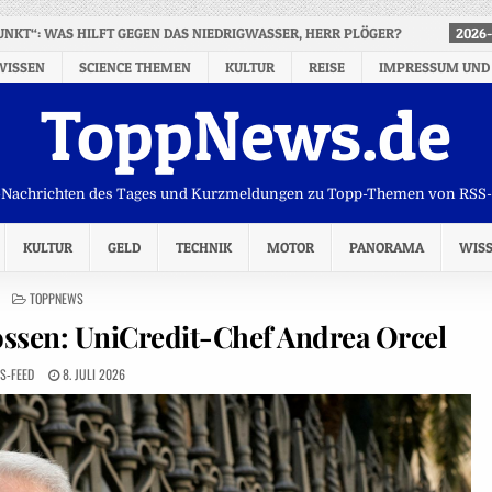
UNKT“: WAS HILFT GEGEN DAS NIEDRIGWASSER, HERR PLÖGER?
2026-
WISSEN
SCIENCE THEMEN
KULTUR
REISE
IMPRESSUM UND
ToppNews.de
Nachrichten des Tages und Kurzmeldungen zu Topp-Themen von RSS
KULTUR
GELD
TECHNIK
MOTOR
PANORAMA
WIS
POSTED
TOPPNEWS
IN
ossen: UniCredit-Chef Andrea Orcel
S-FEED
8. JULI 2026