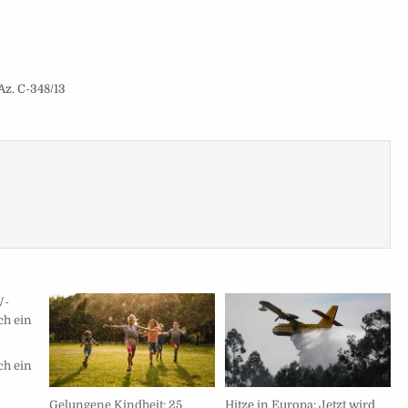
Az. C-348/13
ch ein
Gelungene Kindheit: 25
Hitze in Europa: Jetzt wird