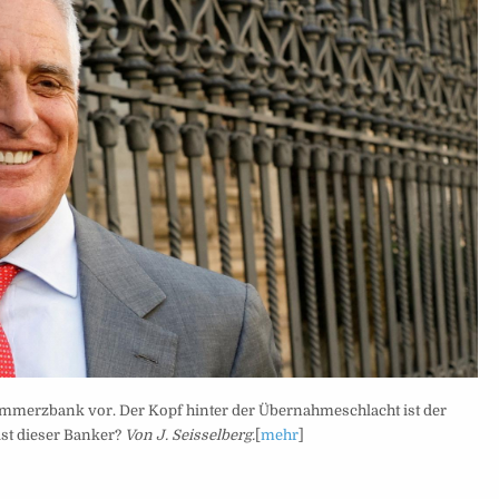
 Commerzbank vor. Der Kopf hinter der Übernahmeschlacht ist der
ist dieser Banker?
Von J. Seisselberg.
[
mehr
]