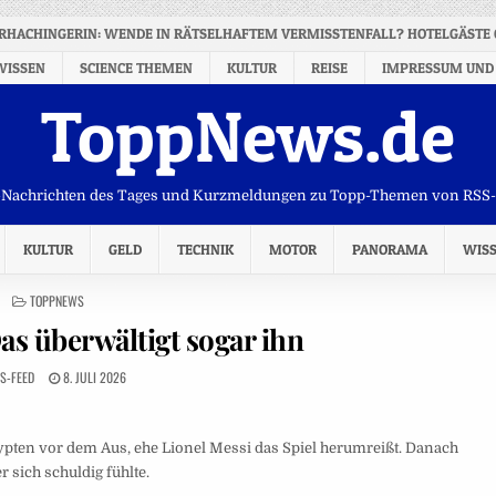
ERHACHINGERIN: WENDE IN RÄTSELHAFTEM VERMISSTENFALL? HOTELGÄSTE 
WISSEN
SCIENCE THEMEN
KULTUR
REISE
IMPRESSUM UND
ToppNews.de
Nachrichten des Tages und Kurzmeldungen zu Topp-Themen von RSS
KULTUR
GELD
TECHNIK
MOTOR
PANORAMA
WIS
POSTED
TOPPNEWS
IN
as überwältigt sogar ihn
S-FEED
8. JULI 2026
ypten vor dem Aus, ehe Lionel Messi das Spiel herumreißt. Danach
 sich schuldig fühlte.