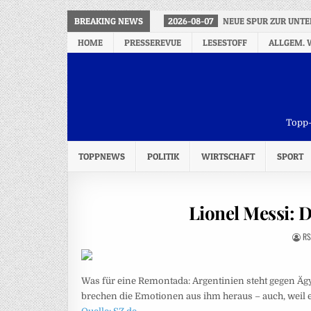
BREAKING NEWS
2026-08-07
NEUE SPUR ZUR UNT
HOME
PRESSEREVUE
LESESTOFF
ALLGEM. 
Topp-
TOPPNEWS
POLITIK
WIRTSCHAFT
SPORT
Lionel Messi: D
RS
Was für eine Remontada: Argentinien steht gegen Äg
brechen die Emotionen aus ihm heraus – auch, weil er