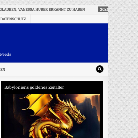
GLAUBEN, VANESSA HUBER ERKANNT ZU HABEN
2026-08-07
RADSPO
 DATENSCHUTZ
-Feeds
SEN
Babyloniens goldenes Zeitalter