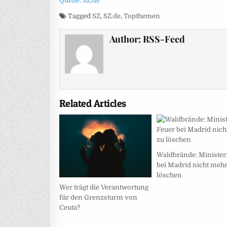
Quelle: SZ.de
Tagged
SZ
,
SZ.de
,
Topthemen
Author:
RSS-Feed
Related Articles
Waldbrände: Minister
bei Madrid nicht mehr
löschen
Wer trägt die Verantwortung
für den Grenzsturm von
Ceuta?