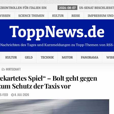
ZKONTROLLEN FÜR ITALIEN EIN
2026-08-07
US-SENAT BESCHLIESS
WISSEN
SCIENCE THEMEN
KULTUR
REISE
IMPRESSUM UND
ToppNews.de
Nachrichten des Tages und Kurzmeldungen zu Topp-Themen von RSS
KULTUR
GELD
TECHNIK
MOTOR
PANORAMA
WIS
POSTED
WIRTSCHAFT
IN
ekartetes Spiel“ – Bolt geht gegen
zum Schutz der Taxis vor
S-FEED
8. JULI 2026