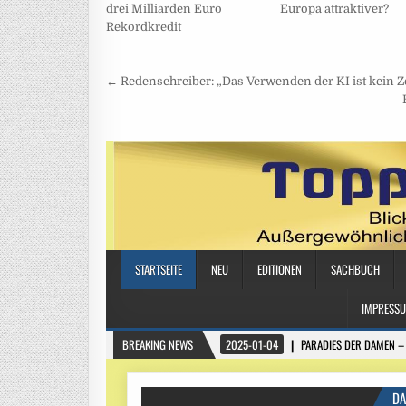
drei Milliarden Euro
Europa attraktiver?
Rekordkredit
Beitragsnavigation
← Redenschreiber: „Das Verwenden der KI ist kein Ze