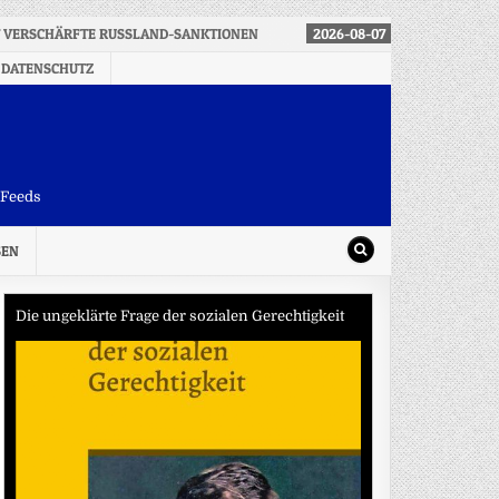
T VERSCHÄRFTE RUSSLAND-SANKTIONEN
2026-08-07
KLIMAWANDEL
 DATENSCHUTZ
-Feeds
SEN
Die ungeklärte Frage der sozialen Gerechtigkeit