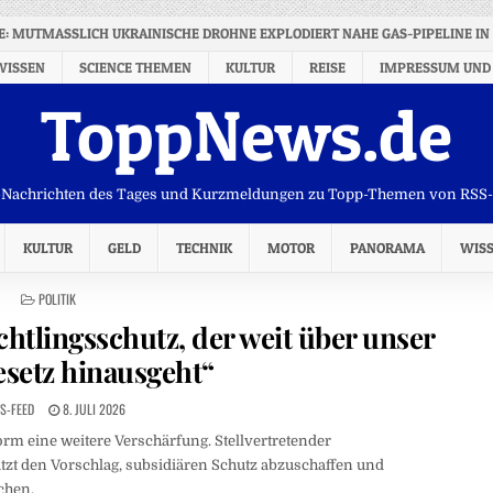
NE: MUTMASSLICH UKRAINISCHE DROHNE EXPLODIERT NAHE GAS-PIPELINE IN 
WISSEN
SCIENCE THEMEN
KULTUR
REISE
IMPRESSUM UND
ToppNews.de
Nachrichten des Tages und Kurzmeldungen zu Topp-Themen von RSS
KULTUR
GELD
TECHNIK
MOTOR
PANORAMA
WIS
POSTED
POLITIK
IN
chtlingsschutz, der weit über unser
setz hinausgeht“
S-FEED
8. JULI 2026
orm eine weitere Verschärfung. Stellvertretender
tzt den Vorschlag, subsidiären Schutz abzuschaffen und
chen.