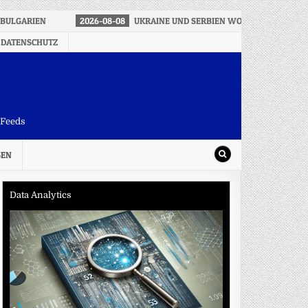
BULGARIEN
2026-08-08
UKRAINE UND SERBIEN WOLLEN STÄRKER 
 DATENSCHUTZ
-Feeds
SEN
Data Analytics