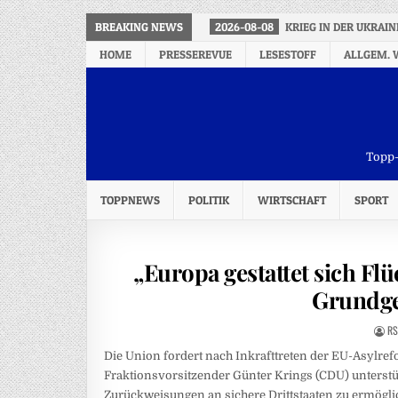
BREAKING NEWS
2026-08-08
KRIEG IN DER UKRAI
HOME
PRESSEREVUE
LESESTOFF
ALLGEM. 
Topp-
TOPPNEWS
POLITIK
WIRTSCHAFT
SPORT
„Europa gestattet sich Flü
Grundge
RS
Die Union fordert nach Inkrafttreten der EU-Asylref
Fraktionsvorsitzender Günter Krings (CDU) unterstü
Zurückweisungen an sichere Drittstaaten zu ermögli