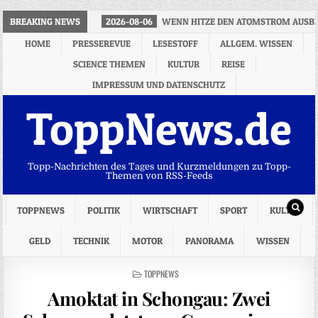
BREAKING NEWS
2026-08-06
WENN HITZE DEN ATOMSTROM AUSB
HOME
PRESSEREVUE
LESESTOFF
ALLGEM. WISSEN
SCIENCE THEMEN
KULTUR
REISE
IMPRESSUM UND DATENSCHUTZ
ToppNews.de
Topp-Nachrichten des Tages und Kurzmeldungen zu Topp-
Themen von RSS-Feeds
TOPPNEWS
POLITIK
WIRTSCHAFT
SPORT
KULTUR
GELD
TECHNIK
MOTOR
PANORAMA
WISSEN
POSTED
TOPPNEWS
IN
Amoktat in Schongau: Zwei